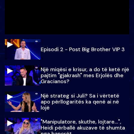
Episodi 2 - Post Big Brother VIP 3
Një miqësi e krisur, a do të ketë një
pajtim "gjakrash" mes Erjolës dhe
Gracianos?
Një strateg si Juli? Sa i vërtetë
apo përllogaritës ka qenë ai në
lojë
"Manipulatore, skuthe, lojtare...",
Heidi përballë akuzave të shumta
nga banorët