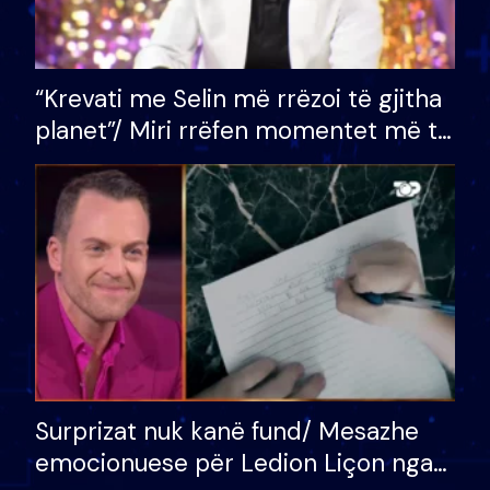
“Krevati me Selin më rrëzoi të gjitha
planet”/ Miri rrëfen momentet më të
bukura në shtëpinë e BB VIP: Do më
mungojë zilja e mëngjesit kur…
Surprizat nuk kanë fund/ Mesazhe
emocionuese për Ledion Liçon nga