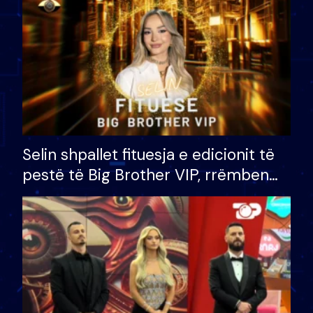
Selin shpallet fituesja e edicionit të
pestë të Big Brother VIP, rrëmben
çmimin e madh prej 100 mijë eurosh