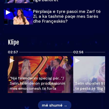
Përplasja e tyre pasoi me Zarf të
Zi, a ka tashmë paqe mes Sarës
dhe Françeskës?
Klipe
02:57
02:56
"Një falenderim special për…"/
Selin falënderon produksionin
Selin shpallet fitu
mes emocionesh të forta
të pestë të ‘Big Br
më shumë →