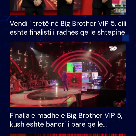
Vendi i tretë në Big Brother VIP 5, cili
është finalisti i radhës që lë shtëpinë
Finalja e madhe e Big Brother VIP 5,
kush është banori i parë që lë
shtëpinë dhe humb mundësinë për