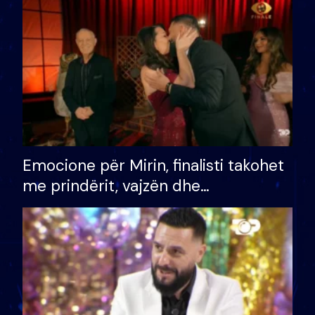
të fituar çmimin e madh
Emocione për Mirin, finalisti takohet
me prindërit, vajzën dhe
bashkëshorten: S’kemi ndonjë letër
divorci apo jo?