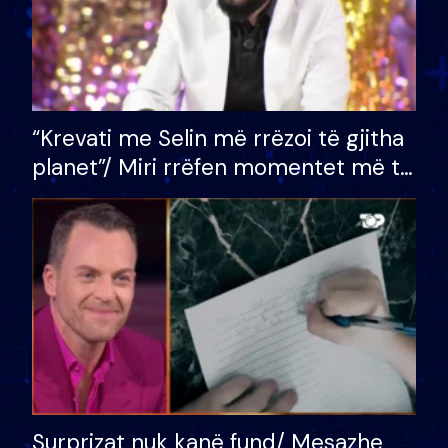
“Krevati me Selin më rrëzoi të gjitha
planet”/ Miri rrëfen momentet më të
bukura në shtëpinë e BB VIP: Do më
mungojë zilja e mëngjesit kur…
Surprizat nuk kanë fund/ Mesazhe