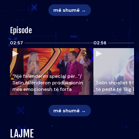
më shumë →
Episode
02:57
02:56
"Një falenderim special për…"/
Selin falënderon produksionin
Selin shpallet fitu
mes emocionesh të forta
të pestë të ‘Big Br
më shumë →
LAJME