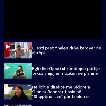
Gjesti pret finalen duke kërcyer në
shtëpi
Egli dhe Gjesti shkëmbejnë puthje
teksa shijojnë muzikën në pishinë
Në lidhje direkte me Sidorela
Gjonin/ Banorët flasin në
"Shqipëria Live" për finalen e
madhe