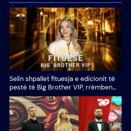
Selin shpallet fituesja e edicionit të
pestë të Big Brother VIP, rrëmben
çmimin e madh prej 100 mijë eurosh