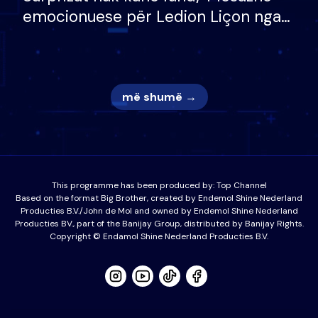
emocionuese për Ledion Liçon nga
nëna dhe fëmijët e tij, moderatori
nuk i mban dot lotët: Nuk meritoj…
më shumë →
This programme has been produced by:
Top Channel
Based on the format Big Brother, created by Endemol Shine Nederland
Producties B.V./John de Mol and owned by Endemol Shine Nederland
Producties BV., part of the Banijay Group, distributed by Banijay Rights.
Copyright © Endamol Shine Nederland Producties B.V.