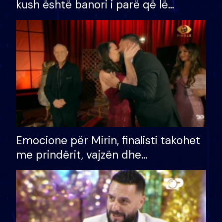
kush është banori i parë që lë
shtëpinë dhe humb mundësinë për
të fituar çmimin e madh
Emocione për Mirin, finalisti takohet
me prindërit, vajzën dhe
bashkëshorten: S’kemi ndonjë letër
divorci apo jo?