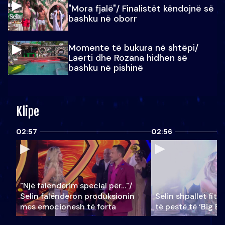
"Mora fjalë"/ Finalistët këndojnë së
bashku në oborr
Momente të bukura në shtëpi/
Laerti dhe Rozana hidhen së
bashku në pishinë
Klipe
02:57
02:56
"Një falenderim special për…"/
Selin falënderon produksionin
Selin shpallet fitu
mes emocionesh të forta
të pestë të ‘Big Br