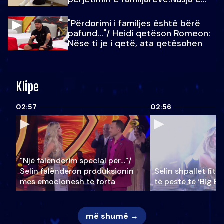
Julit…
"Përdorimi i familjes është bërë
pafund…"/ Heidi qetëson Romeon:
Nëse ti je i qetë, ata qetësohen
Klipe
02:57
02:56
"Një falenderim special për…"/
Selin falënderon produksionin
Selin shpallet fitu
mes emocionesh të forta
të pestë të ‘Big Br
më shumë →