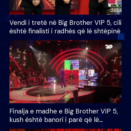
Vendi i tretë në Big Brother VIP 5, cili
është finalisti i radhës që lë shtëpinë
Finalja e madhe e Big Brother VIP 5,
kush është banori i parë që lë
shtëpinë dhe humb mundësinë për