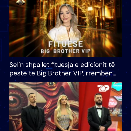
Selin shpallet fituesja e edicionit të
pestë të Big Brother VIP, rrëmben
çmimin e madh prej 100 mijë eurosh