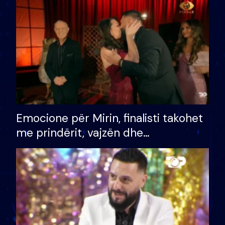
të fituar çmimin e madh
Emocione për Mirin, finalisti takohet
me prindërit, vajzën dhe
bashkëshorten: S’kemi ndonjë letër
divorci apo jo?