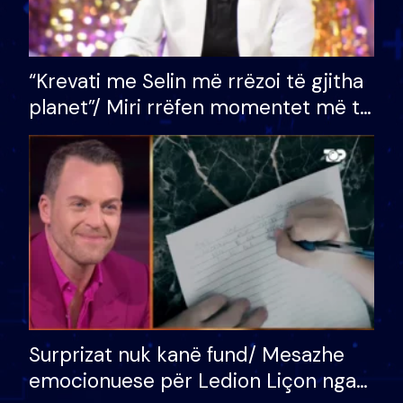
“Krevati me Selin më rrëzoi të gjitha
planet”/ Miri rrëfen momentet më të
bukura në shtëpinë e BB VIP: Do më
mungojë zilja e mëngjesit kur…
Surprizat nuk kanë fund/ Mesazhe
emocionuese për Ledion Liçon nga