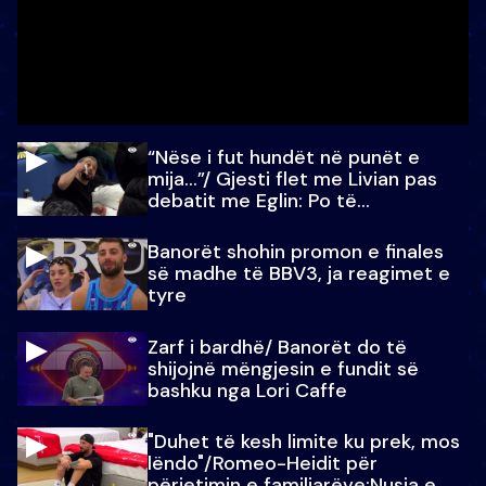
“Nëse i fut hundët në punët e
mija…”/ Gjesti flet me Livian pas
debatit me Eglin: Po të
paralajmëroj
Banorët shohin promon e finales
së madhe të BBV3, ja reagimet e
tyre
Zarf i bardhë/ Banorët do të
shijojnë mëngjesin e fundit së
bashku nga Lori Caffe
"Duhet të kesh limite ku prek, mos
lëndo"/Romeo-Heidit për
përjetimin e familjarëve:Nusja e