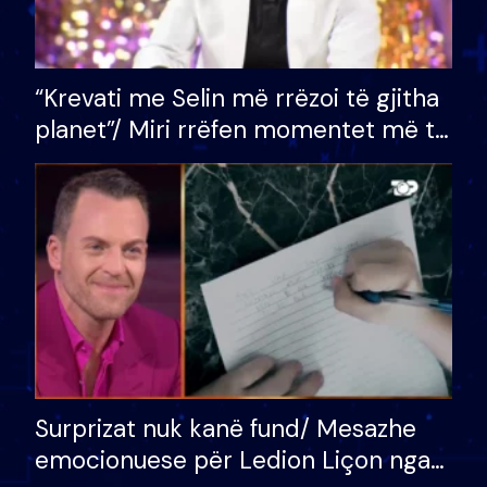
“Krevati me Selin më rrëzoi të gjitha
planet”/ Miri rrëfen momentet më të
bukura në shtëpinë e BB VIP: Do më
mungojë zilja e mëngjesit kur…
Surprizat nuk kanë fund/ Mesazhe
emocionuese për Ledion Liçon nga