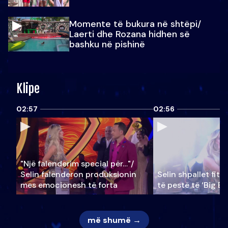
Momente të bukura në shtëpi/
Laerti dhe Rozana hidhen së
bashku në pishinë
Klipe
02:57
02:56
"Një falenderim special për…"/
Selin falënderon produksionin
Selin shpallet fitu
mes emocionesh të forta
të pestë të ‘Big Br
më shumë →