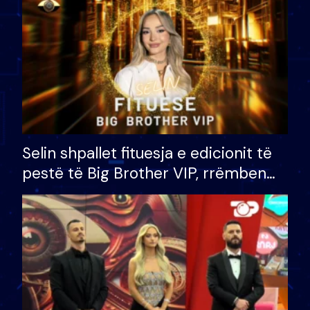
Selin shpallet fituesja e edicionit të
pestë të Big Brother VIP, rrëmben
çmimin e madh prej 100 mijë eurosh