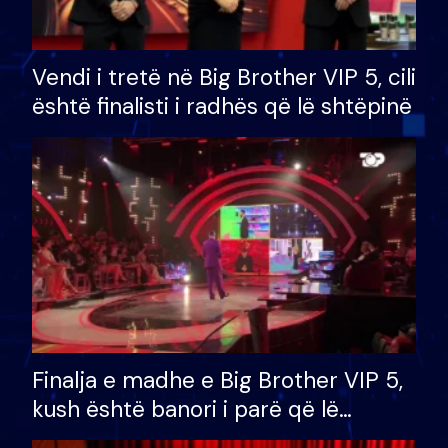
Vendi i tretë në Big Brother VIP 5, cili
është finalisti i radhës që lë shtëpinë
Finalja e madhe e Big Brother VIP 5,
kush është banori i parë që lë
shtëpinë dhe humb mundësinë për