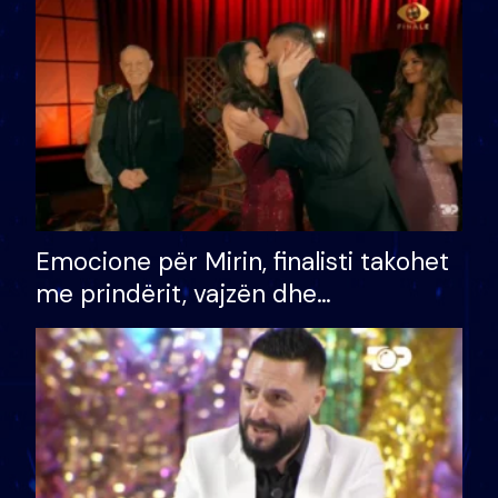
të fituar çmimin e madh
Emocione për Mirin, finalisti takohet
me prindërit, vajzën dhe
bashkëshorten: S’kemi ndonjë letër
divorci apo jo?