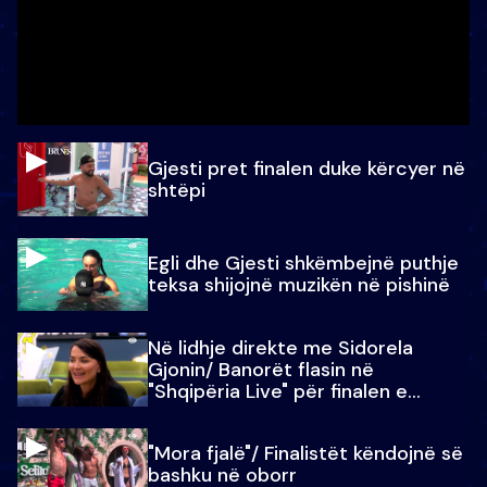
Gjesti pret finalen duke kërcyer në
shtëpi
Egli dhe Gjesti shkëmbejnë puthje
teksa shijojnë muzikën në pishinë
Në lidhje direkte me Sidorela
Gjonin/ Banorët flasin në
"Shqipëria Live" për finalen e
madhe
"Mora fjalë"/ Finalistët këndojnë së
bashku në oborr