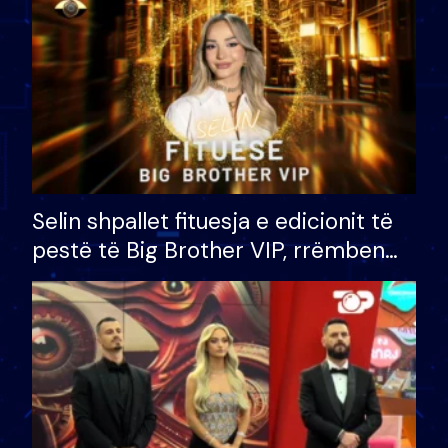
Selin shpallet fituesja e edicionit të
pestë të Big Brother VIP, rrëmben
çmimin e madh prej 100 mijë eurosh