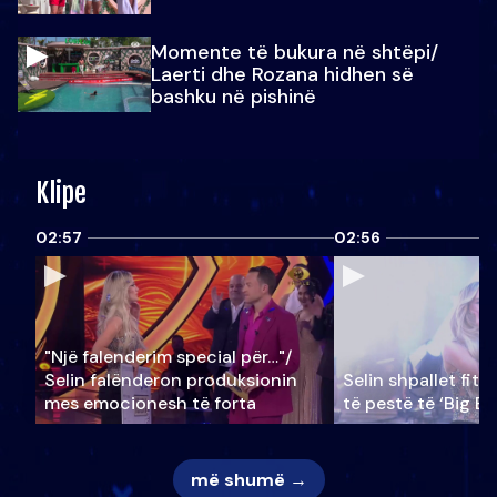
Momente të bukura në shtëpi/
Laerti dhe Rozana hidhen së
bashku në pishinë
Klipe
02:57
02:56
"Një falenderim special për…"/
Selin falënderon produksionin
Selin shpallet fitu
mes emocionesh të forta
të pestë të ‘Big Br
më shumë →