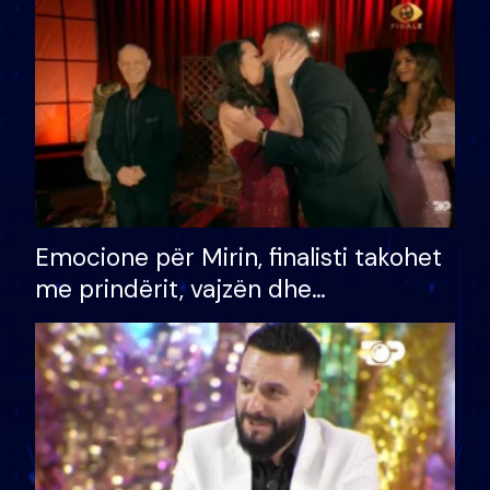
të fituar çmimin e madh
Emocione për Mirin, finalisti takohet
me prindërit, vajzën dhe
bashkëshorten: S’kemi ndonjë letër
divorci apo jo?