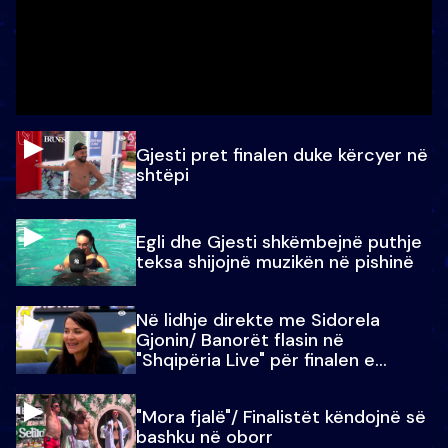
Gjesti pret finalen duke kërcyer në
shtëpi
Egli dhe Gjesti shkëmbejnë puthje
teksa shijojnë muzikën në pishinë
Në lidhje direkte me Sidorela
Gjonin/ Banorët flasin në
"Shqipëria Live" për finalen e
madhe
"Mora fjalë"/ Finalistët këndojnë së
bashku në oborr