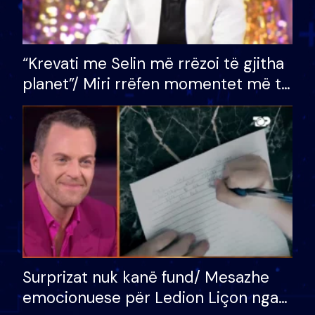
“Krevati me Selin më rrëzoi të gjitha
planet”/ Miri rrëfen momentet më të
bukura në shtëpinë e BB VIP: Do më
mungojë zilja e mëngjesit kur…
Surprizat nuk kanë fund/ Mesazhe
emocionuese për Ledion Liçon nga