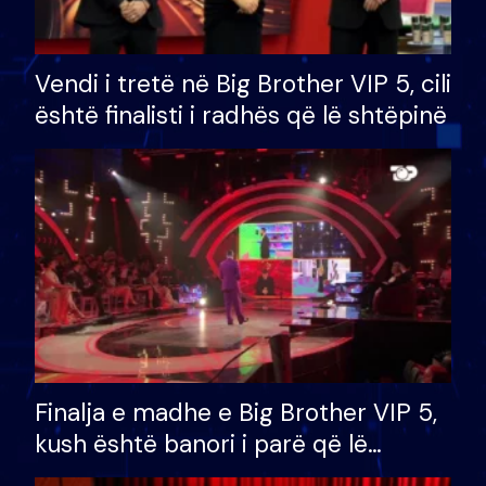
Vendi i tretë në Big Brother VIP 5, cili
është finalisti i radhës që lë shtëpinë
Finalja e madhe e Big Brother VIP 5,
kush është banori i parë që lë
shtëpinë dhe humb mundësinë për