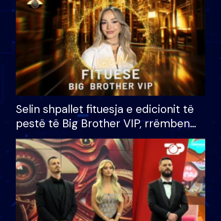
Selin shpallet fituesja e edicionit të
pestë të Big Brother VIP, rrëmben
çmimin e madh prej 100 mijë eurosh