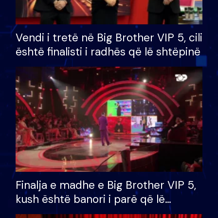
Vendi i tretë në Big Brother VIP 5, cili
është finalisti i radhës që lë shtëpinë
Finalja e madhe e Big Brother VIP 5,
kush është banori i parë që lë
shtëpinë dhe humb mundësinë për