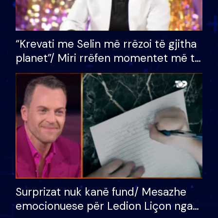
“Krevati me Selin më rrëzoi të gjitha
planet”/ Miri rrëfen momentet më të
bukura në shtëpinë e BB VIP: Do më
mungojë zilja e mëngjesit kur…
Surprizat nuk kanë fund/ Mesazhe
emocionuese për Ledion Liçon nga