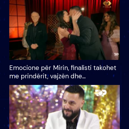
të fituar çmimin e madh
Emocione për Mirin, finalisti takohet
me prindërit, vajzën dhe
bashkëshorten: S’kemi ndonjë letër
divorci apo jo?