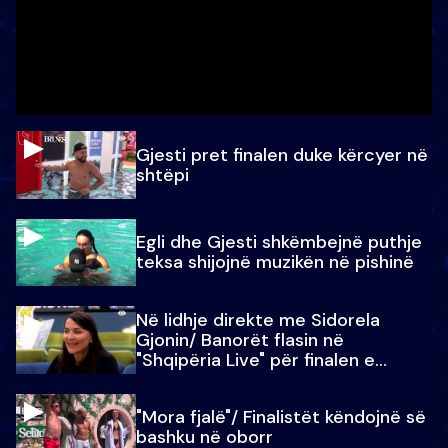
Gjesti pret finalen duke kërcyer në
shtëpi
Egli dhe Gjesti shkëmbejnë puthje
teksa shijojnë muzikën në pishinë
Në lidhje direkte me Sidorela
Gjonin/ Banorët flasin në
"Shqipëria Live" për finalen e
madhe
"Mora fjalë"/ Finalistët këndojnë së
bashku në oborr