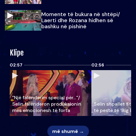
Momente të bukura në shtëpi/
Laerti dhe Rozana hidhen së
bashku në pishinë
Klipe
02:57
02:56
"Një falenderim special për…"/
Selin falënderon produksionin
Selin shpallet fitu
mes emocionesh të forta
të pestë të ‘Big Br
më shumë →