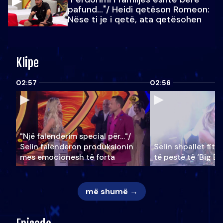
pafund…"/ Heidi qetëson Romeon:
Nëse ti je i qetë, ata qetësohen
Klipe
02:57
02:56
"Një falenderim special për…"/
Selin falënderon produksionin
Selin shpallet fitu
mes emocionesh të forta
të pestë të ‘Big Br
më shumë →