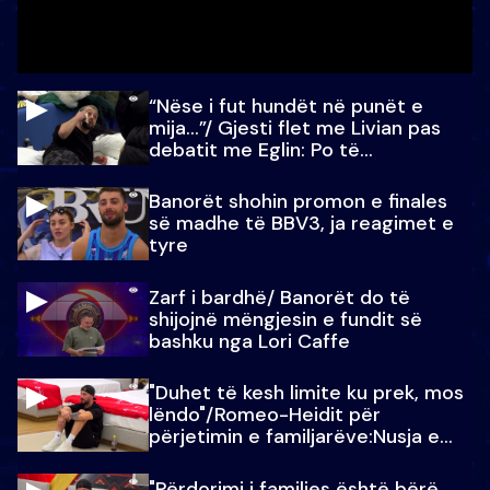
“Nëse i fut hundët në punët e
mija…”/ Gjesti flet me Livian pas
debatit me Eglin: Po të
paralajmëroj
Banorët shohin promon e finales
së madhe të BBV3, ja reagimet e
tyre
Zarf i bardhë/ Banorët do të
shijojnë mëngjesin e fundit së
bashku nga Lori Caffe
"Duhet të kesh limite ku prek, mos
lëndo"/Romeo-Heidit për
përjetimin e familjarëve:Nusja e
Julit…
"Përdorimi i familjes është bërë