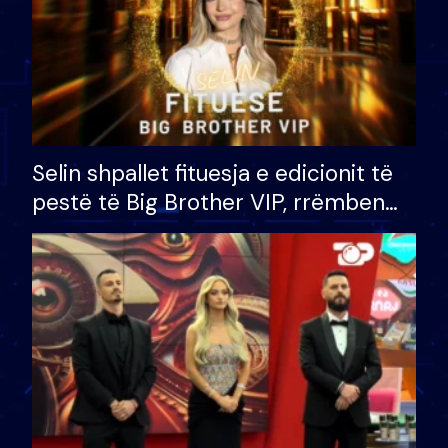
Selin shpallet fituesja e edicionit të
pestë të Big Brother VIP, rrëmben
çmimin e madh prej 100 mijë eurosh