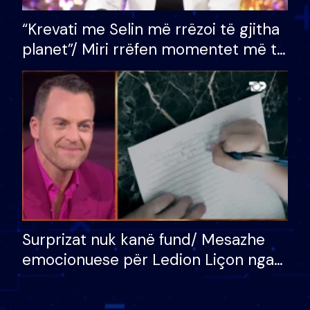
“Krevati me Selin më rrëzoi të gjitha
planet”/ Miri rrëfen momentet më të
bukura në shtëpinë e BB VIP: Do më
mungojë zilja e mëngjesit kur…
Surprizat nuk kanë fund/ Mesazhe
emocionuese për Ledion Liçon nga
nëna dhe fëmijët e tij, moderatori
nuk i mban dot lotët: Nuk meritoj…