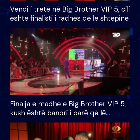
Vendi i tretë në Big Brother VIP 5, cili
është finalisti i radhës që lë shtëpinë
Finalja e madhe e Big Brother VIP 5,
kush është banori i parë që lë
shtëpinë dhe humb mundësinë për
të fituar çmimin e madh