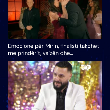
Emocione për Mirin, finalisti takohet
me prindërit, vajzën dhe
bashkëshorten: S’kemi ndonjë letër
divorci apo jo?