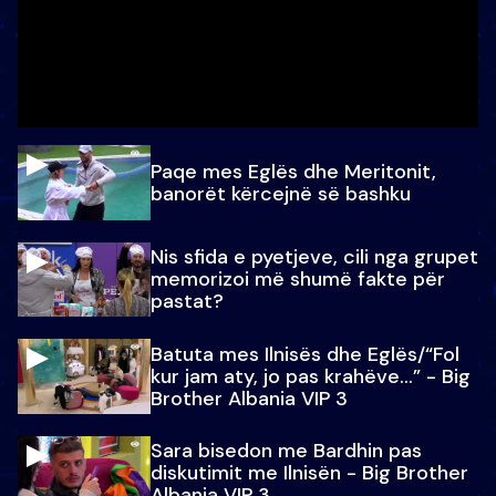
Paqe mes Eglës dhe Meritonit,
banorët kërcejnë së bashku
Nis sfida e pyetjeve, cili nga grupet
memorizoi më shumë fakte për
pastat?
Batuta mes Ilnisës dhe Eglës/“Fol
kur jam aty, jo pas krahëve…” - Big
Brother Albania VIP 3
Sara bisedon me Bardhin pas
diskutimit me Ilnisën - Big Brother
Albania VIP 3