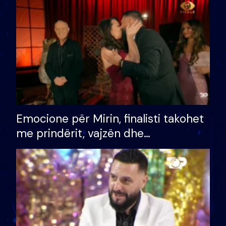
të fituar çmimin e madh
Emocione për Mirin, finalisti takohet
me prindërit, vajzën dhe
bashkëshorten: S’kemi ndonjë letër
divorci apo jo?