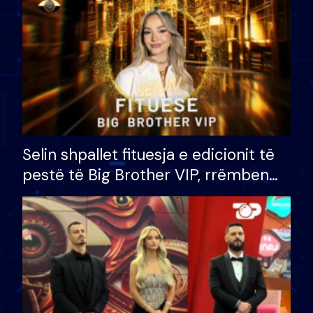
Selin shpallet fituesja e edicionit të
pestë të Big Brother VIP, rrëmben
çmimin e madh prej 100 mijë eurosh