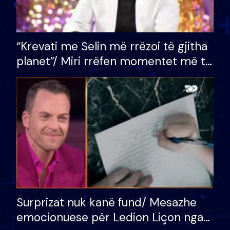
“Krevati me Selin më rrëzoi të gjitha
planet”/ Miri rrëfen momentet më të
bukura në shtëpinë e BB VIP: Do më
mungojë zilja e mëngjesit kur…
Surprizat nuk kanë fund/ Mesazhe
emocionuese për Ledion Liçon nga