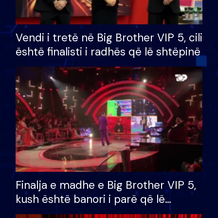
Vendi i tretë në Big Brother VIP 5, cili
është finalisti i radhës që lë shtëpinë
Finalja e madhe e Big Brother VIP 5,
kush është banori i parë që lë
shtëpinë dhe humb mundësinë për