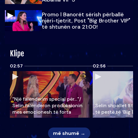
Promo l Banorët sërish përballë
njëri-tjetrit, Post "Big Brother VIP"
të shtunën ora 21:00!
Klipe
02:57
02:56
"Një falenderim special për…"/
Selin falënderon produksionin
Selin shpallet fitu
mes emocionesh të forta
të pestë të ‘Big Br
më shumë →