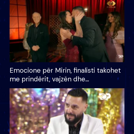
të fituar çmimin e madh
Emocione për Mirin, finalisti takohet
me prindërit, vajzën dhe
bashkëshorten: S’kemi ndonjë letër
divorci apo jo?