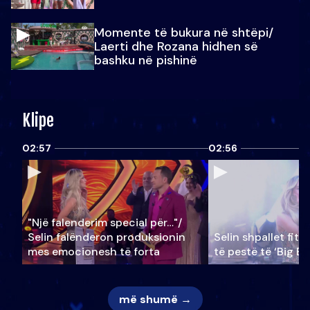
Momente të bukura në shtëpi/
Laerti dhe Rozana hidhen së
bashku në pishinë
Klipe
02:57
02:56
"Një falenderim special për…"/
Selin falënderon produksionin
Selin shpallet fitu
mes emocionesh të forta
të pestë të ‘Big Br
më shumë →