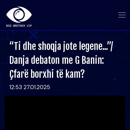
“Ti dhe shoqja jote legene...”/
Danja debaton me G Banin:
Çfarë borxhi të kam?
12:53 27.01.2025