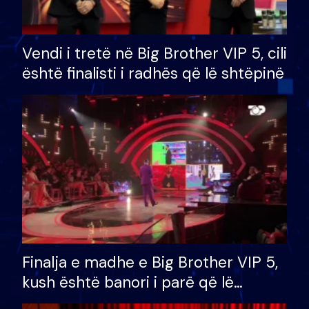
Vendi i tretë në Big Brother VIP 5, cili
është finalisti i radhës që lë shtëpinë
Finalja e madhe e Big Brother VIP 5,
kush është banori i parë që lë
shtëpinë dhe humb mundësinë për