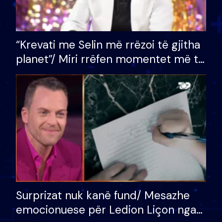
“Krevati me Selin më rrëzoi të gjitha
planet”/ Miri rrëfen momentet më të
bukura në shtëpinë e BB VIP: Do më
mungojë zilja e mëngjesit kur…
Surprizat nuk kanë fund/ Mesazhe
emocionuese për Ledion Liçon nga