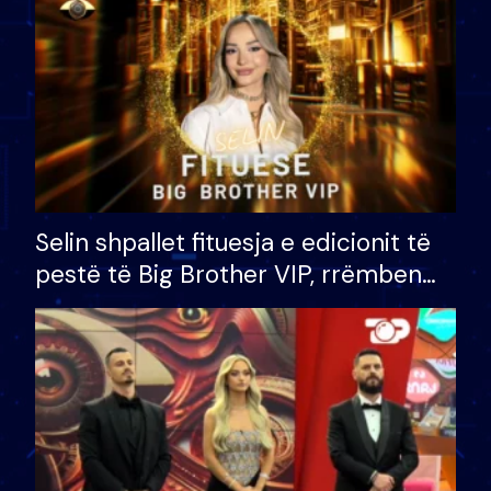
Selin shpallet fituesja e edicionit të
pestë të Big Brother VIP, rrëmben
çmimin e madh prej 100 mijë eurosh