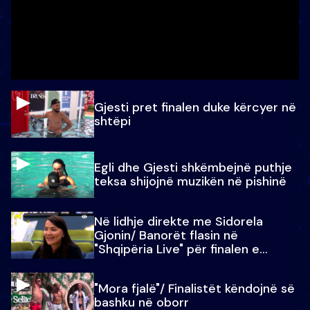
Gjesti pret finalen duke kërcyer në
shtëpi
Egli dhe Gjesti shkëmbejnë puthje
teksa shijojnë muzikën në pishinë
Në lidhje direkte me Sidorela
Gjonin/ Banorët flasin në
"Shqipëria Live" për finalen e
madhe
"Mora fjalë"/ Finalistët këndojnë së
bashku në oborr