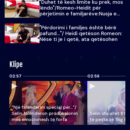
"Duhet të kesh limite ku prek, mos
lëndo"/Romeo-Heidit për
përjetimin e familjarëve:Nusja e
Julit…
"Përdorimi i familjes është bërë
pafund…"/ Heidi qetëson Romeon:
Nëse ti je i qetë, ata qetësohen
Klipe
02:57
02:56
"Një falenderim special për…"/
Selin falënderon produksionin
Selin shpallet fitu
mes emocionesh të forta
të pestë të ‘Big Br