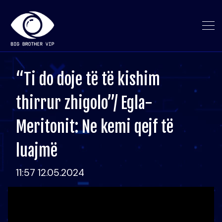
“Ti do doje të të kishim
thirrur zhigolo”/ Egla-
Meritonit: Ne kemi qejf të
luajmë
11:57 12.05.2024