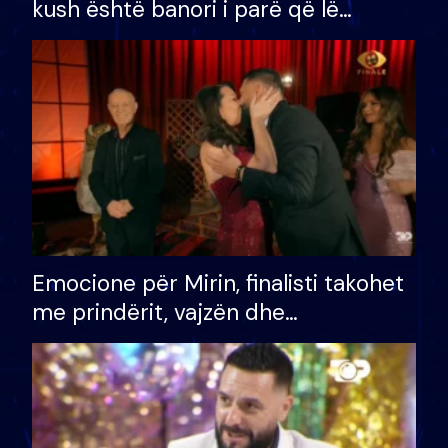
kush është banori i parë që lë
shtëpinë dhe humb mundësinë për
të fituar çmimin e madh
Emocione për Mirin, finalisti takohet
me prindërit, vajzën dhe
bashkëshorten: S’kemi ndonjë letër
divorci apo jo?