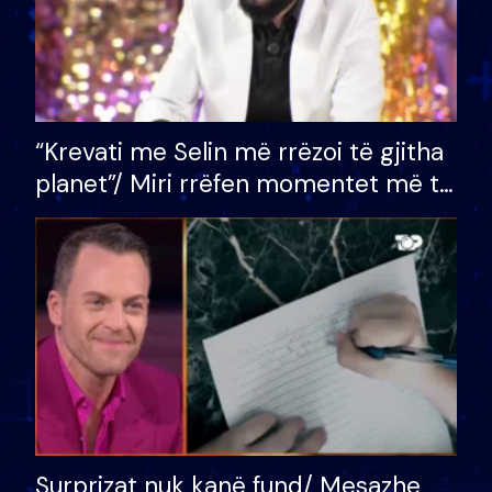
“Krevati me Selin më rrëzoi të gjitha
planet”/ Miri rrëfen momentet më të
bukura në shtëpinë e BB VIP: Do më
mungojë zilja e mëngjesit kur…
Surprizat nuk kanë fund/ Mesazhe