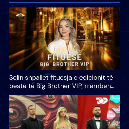
Selin shpallet fituesja e edicionit të
pestë të Big Brother VIP, rrëmben
çmimin e madh prej 100 mijë eurosh