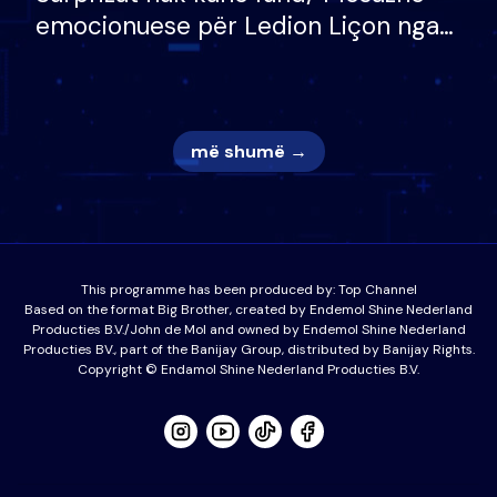
emocionuese për Ledion Liçon nga
nëna dhe fëmijët e tij, moderatori
nuk i mban dot lotët: Nuk meritoj…
më shumë →
This programme has been produced by:
Top Channel
Based on the format Big Brother, created by Endemol Shine Nederland
Producties B.V./John de Mol and owned by Endemol Shine Nederland
Producties BV., part of the Banijay Group, distributed by Banijay Rights.
Copyright © Endamol Shine Nederland Producties B.V.