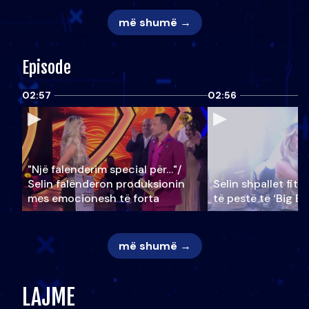
më shumë →
Episode
02:57
02:56
"Një falenderim special për…"/
Selin falënderon produksionin
Selin shpallet fitu
mes emocionesh të forta
të pestë të ‘Big Br
më shumë →
LAJME