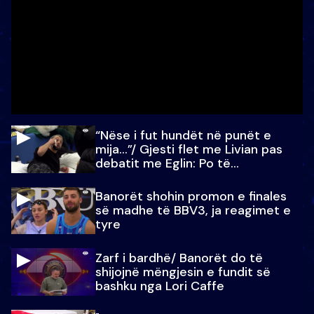
“Nëse i fut hundët në punët e
mija…”/ Gjesti flet me Livian pas
debatit me Eglin: Po të
paralajmëroj
Banorët shohin promon e finales
së madhe të BBV3, ja reagimet e
tyre
Zarf i bardhë/ Banorët do të
shijojnë mëngjesin e fundit së
bashku nga Lori Caffe