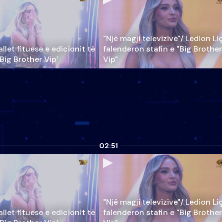
"Një magji televizive"/ Ledion Li
llet fituese e edicionit të
falenderon stafin e "Big Brother
‘Big Brother Vip’
Vip"
02:51
"Një magji televizive"/ Ledion Li
llet fituese e edicionit të
falenderon stafin e "Big Brother