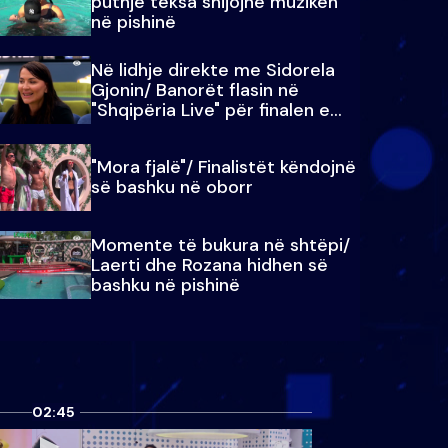
puthje teksa shijojnë muzikën
në pishinë
Në lidhje direkte me Sidorela
Gjonin/ Banorët flasin në
"Shqipëria Live" për finalen e
madhe
"Mora fjalë"/ Finalistët këndojnë
së bashku në oborr
Momente të bukura në shtëpi/
Laerti dhe Rozana hidhen së
bashku në pishinë
02:45