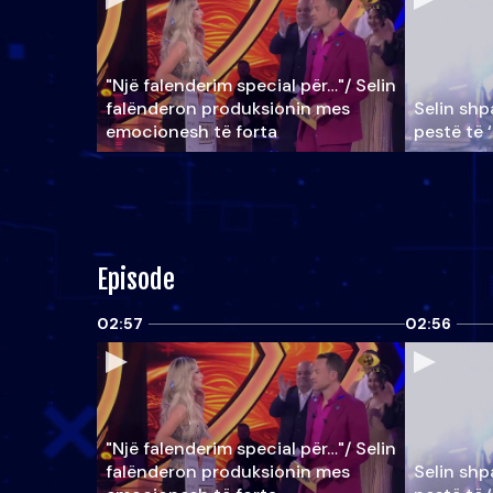
"Një falenderim special për…"/ Selin
falënderon produksionin mes
Selin shpa
emocionesh të forta
pestë të 
Episode
02:57
02:56
"Një falenderim special për…"/ Selin
falënderon produksionin mes
Selin shpa