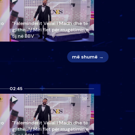
ço
"Faleminderit Vëllai i Madh dhe të
gjithë…"/ Miri flet për rrugëtimin e
tij në BBV
më shumë →
02:45
ço
"Faleminderit Vëllai i Madh dhe të
gjithë…"/ Miri flet për rrugëtimin e