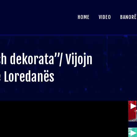
HOME
VIDEO
BANORË
h dekorata”/ Vijojn
e Loredanës