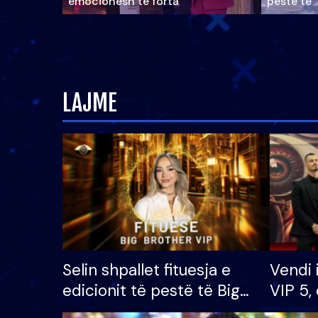
emocionesh të forta
pestë të 
LAJME
Selin shpallet fituesja e
Vendi 
edicionit të pestë të Big
VIP 5, 
Brother VIP, rrëmben
radhës