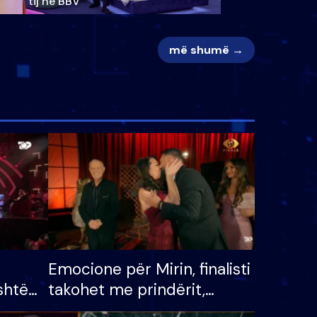
tij në BBV
më shumë →
Emocione për Mirin, finalisti
shtë
takohet me prindërit,
tëpinë
vajzën dhe bashkëshorten: