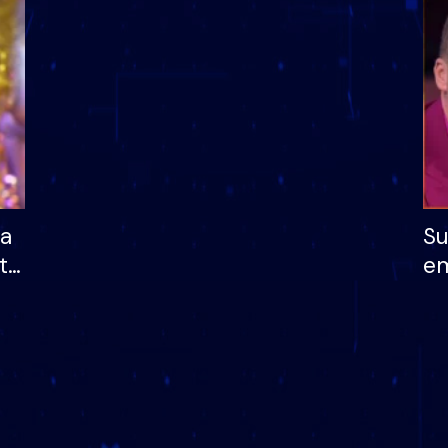
dhe humb mundësinë
të fituar çmimin e m
ha
Su
të
em
më
në
nu