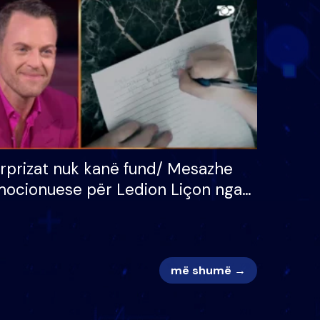
 për
S’kemi ndonjë letër divorci
adh
apo jo?
rprizat nuk kanë fund/ Mesazhe
ocionuese për Ledion Liçon nga
na dhe fëmijët e tij, moderatori
k i mban dot lotët: Nuk meritoj…
më shumë →