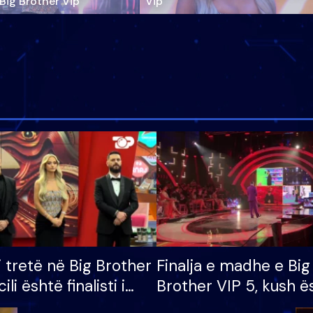
‘Big Brother Vip’
Vip"
i tretë në Big Brother
Finalja e madhe e Big
cili është finalisti i
Brother VIP 5, kush ë
 që lë shtëpinë
banori i parë që lë sh