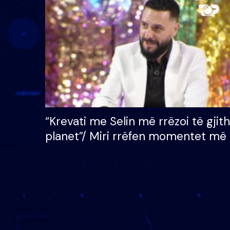
çmimin e madh prej 100
mijë eurosh
“Krevati me Selin më rrëzoi të gjit
planet”/ Miri rrëfen momentet më 
bukura në shtëpinë e BB VIP: Do 
mungojë zilja e mëngjesit kur…