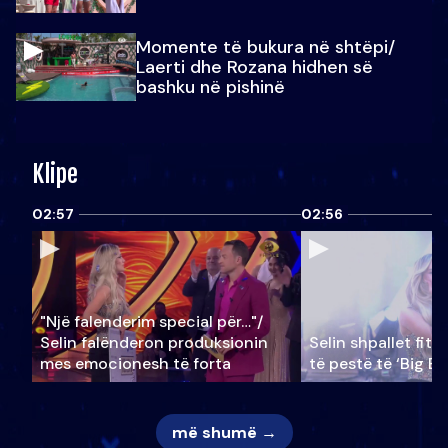
Momente të bukura në shtëpi/
Laerti dhe Rozana hidhen së
bashku në pishinë
Klipe
02:57
02:56
"Një falenderim special për…"/
Selin falënderon produksionin
Selin shpallet fitu
mes emocionesh të forta
të pestë të ‘Big Br
më shumë →