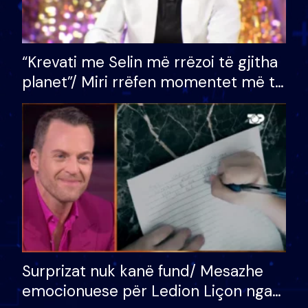
“Krevati me Selin më rrëzoi të gjitha
planet”/ Miri rrëfen momentet më të
bukura në shtëpinë e BB VIP: Do më
mungojë zilja e mëngjesit kur…
Surprizat nuk kanë fund/ Mesazhe
emocionuese për Ledion Liçon nga