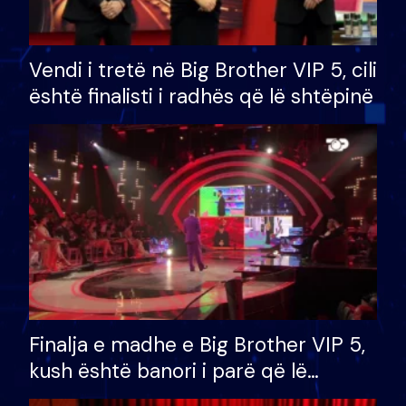
Vendi i tretë në Big Brother VIP 5, cili
është finalisti i radhës që lë shtëpinë
Finalja e madhe e Big Brother VIP 5,
kush është banori i parë që lë
shtëpinë dhe humb mundësinë për