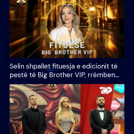
Selin shpallet fituesja e edicionit të
pestë të Big Brother VIP, rrëmben
çmimin e madh prej 100 mijë eurosh