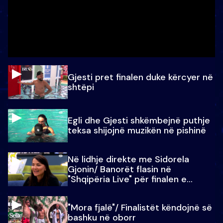
Gjesti pret finalen duke kërcyer në
shtëpi
Egli dhe Gjesti shkëmbejnë puthje
teksa shijojnë muzikën në pishinë
Në lidhje direkte me Sidorela
Gjonin/ Banorët flasin në
"Shqipëria Live" për finalen e
madhe
"Mora fjalë"/ Finalistët këndojnë së
bashku në oborr