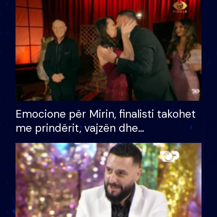
të fituar çmimin e madh
Emocione për Mirin, finalisti takohet
me prindërit, vajzën dhe
bashkëshorten: S’kemi ndonjë letër
divorci apo jo?