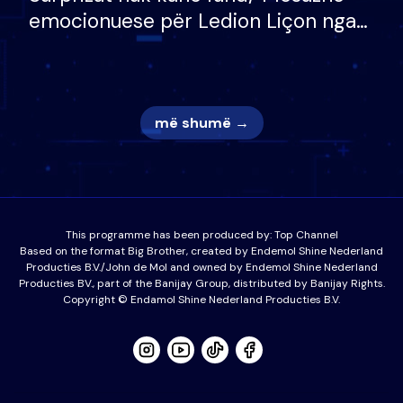
emocionuese për Ledion Liçon nga
nëna dhe fëmijët e tij, moderatori
nuk i mban dot lotët: Nuk meritoj…
më shumë →
This programme has been produced by:
Top Channel
Based on the format Big Brother, created by Endemol Shine Nederland
Producties B.V./John de Mol and owned by Endemol Shine Nederland
Producties BV., part of the Banijay Group, distributed by Banijay Rights.
Copyright © Endamol Shine Nederland Producties B.V.