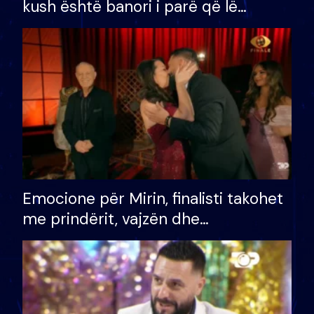
kush është banori i parë që lë
shtëpinë dhe humb mundësinë për
të fituar çmimin e madh
Emocione për Mirin, finalisti takohet
me prindërit, vajzën dhe
bashkëshorten: S’kemi ndonjë letër
divorci apo jo?