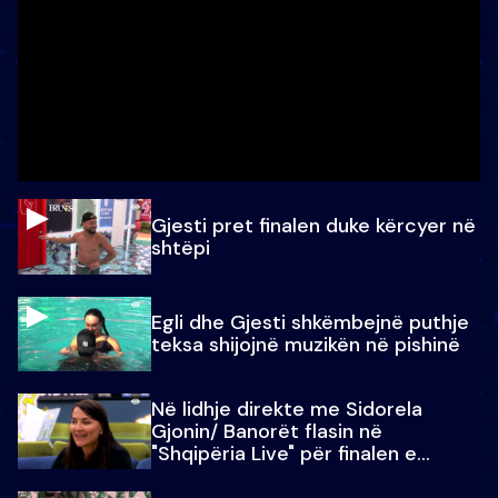
Gjesti pret finalen duke kërcyer në
shtëpi
Egli dhe Gjesti shkëmbejnë puthje
teksa shijojnë muzikën në pishinë
Në lidhje direkte me Sidorela
Gjonin/ Banorët flasin në
"Shqipëria Live" për finalen e
madhe