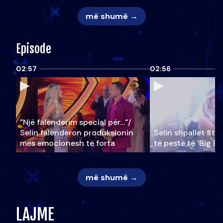
më shumë →
Episode
02:57
02:56
"Një falenderim special për…"/
Selin falënderon produksionin
Selin shpallet fitu
mes emocionesh të forta
të pestë të ‘Big Br
më shumë →
LAJME