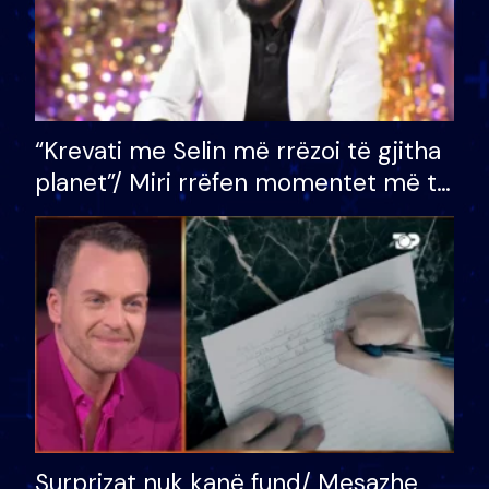
“Krevati me Selin më rrëzoi të gjitha
planet”/ Miri rrëfen momentet më të
bukura në shtëpinë e BB VIP: Do më
mungojë zilja e mëngjesit kur…
Surprizat nuk kanë fund/ Mesazhe