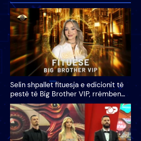
Selin shpallet fituesja e edicionit të
pestë të Big Brother VIP, rrëmben
çmimin e madh prej 100 mijë eurosh