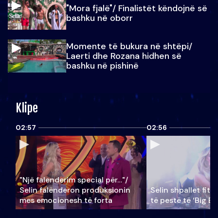
"Mora fjalë"/ Finalistët këndojnë së
bashku në oborr
Momente të bukura në shtëpi/
Laerti dhe Rozana hidhen së
bashku në pishinë
Klipe
02:57
02:56
"Një falenderim special për…"/
Selin falënderon produksionin
Selin shpallet fitu
mes emocionesh të forta
të pestë të ‘Big Br