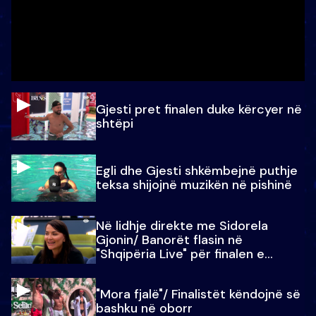
Gjesti pret finalen duke kërcyer në
shtëpi
Egli dhe Gjesti shkëmbejnë puthje
teksa shijojnë muzikën në pishinë
Në lidhje direkte me Sidorela
Gjonin/ Banorët flasin në
"Shqipëria Live" për finalen e
madhe
"Mora fjalë"/ Finalistët këndojnë së
bashku në oborr