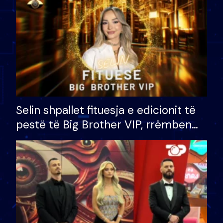
Selin shpallet fituesja e edicionit të
pestë të Big Brother VIP, rrëmben
çmimin e madh prej 100 mijë eurosh