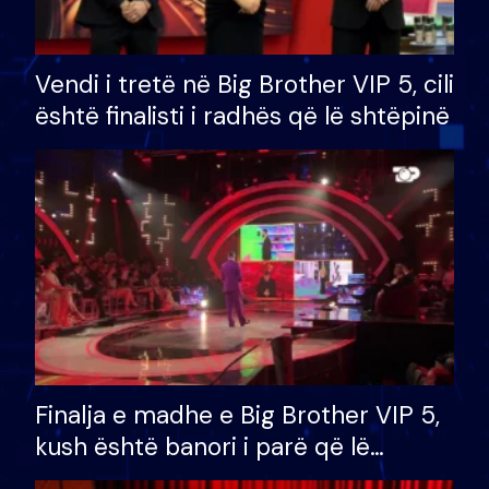
Vendi i tretë në Big Brother VIP 5, cili
është finalisti i radhës që lë shtëpinë
Finalja e madhe e Big Brother VIP 5,
kush është banori i parë që lë
shtëpinë dhe humb mundësinë për