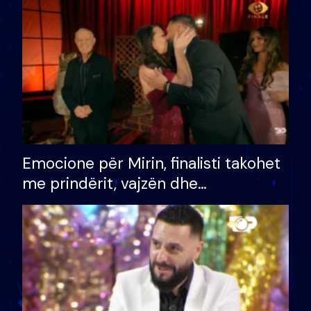
të fituar çmimin e madh
Emocione për Mirin, finalisti takohet
me prindërit, vajzën dhe
bashkëshorten: S’kemi ndonjë letër
divorci apo jo?