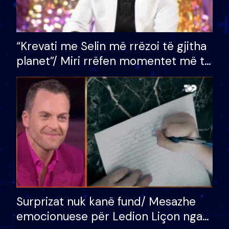
“Krevati me Selin më rrëzoi të gjitha
planet”/ Miri rrëfen momentet më të
bukura në shtëpinë e BB VIP: Do më
mungojë zilja e mëngjesit kur…
Surprizat nuk kanë fund/ Mesazhe
emocionuese për Ledion Liçon nga