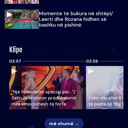
Momente të bukura në shtëpi/
Laerti dhe Rozana hidhen së
bashku në pishinë
Klipe
02:57
02:56
"Një falenderim special për…"/
Selin falënderon produksionin
Selin shpallet fitu
mes emocionesh të forta
të pestë të ‘Big Br
më shumë →