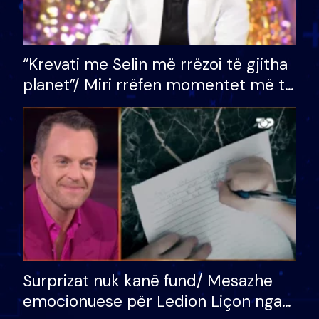
“Krevati me Selin më rrëzoi të gjitha
planet”/ Miri rrëfen momentet më të
bukura në shtëpinë e BB VIP: Do më
mungojë zilja e mëngjesit kur…
Surprizat nuk kanë fund/ Mesazhe
emocionuese për Ledion Liçon nga