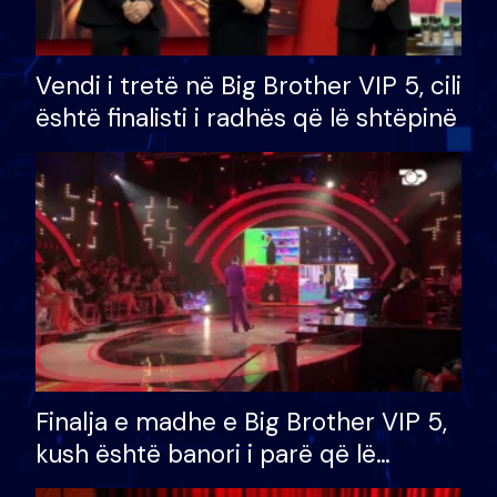
Vendi i tretë në Big Brother VIP 5, cili
është finalisti i radhës që lë shtëpinë
Finalja e madhe e Big Brother VIP 5,
kush është banori i parë që lë
shtëpinë dhe humb mundësinë për