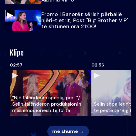
Promo l Banorët sërish përballë
njëri-tjetrit, Post "Big Brother VIP"
të shtunën ora 21:00!
Klipe
02:57
02:56
"Një falenderim special për…"/
Selin falënderon produksionin
Selin shpallet fitu
mes emocionesh të forta
të pestë të ‘Big Br
më shumë →