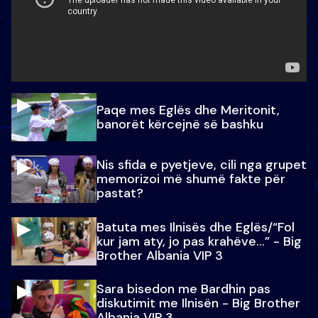
Paqe mes Eglës dhe Meritonit,
banorët kërcejnë së bashku
Nis sfida e pyetjeve, cili nga grupet
memorizoi më shumë fakte për
pastat?
Batuta mes Ilnisës dhe Eglës/“Fol
kur jam aty, jo pas krahëve…” - Big
Brother Albania VIP 3
Sara bisedon me Bardhin pas
diskutimit me Ilnisën - Big Brother
Albania VIP 3