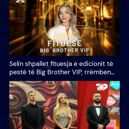
Selin shpallet fituesja e edicionit të
pestë të Big Brother VIP, rrëmben
çmimin e madh prej 100 mijë eurosh