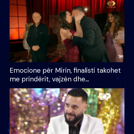
të fituar çmimin e madh
Emocione për Mirin, finalisti takohet
me prindërit, vajzën dhe
bashkëshorten: S’kemi ndonjë letër
divorci apo jo?