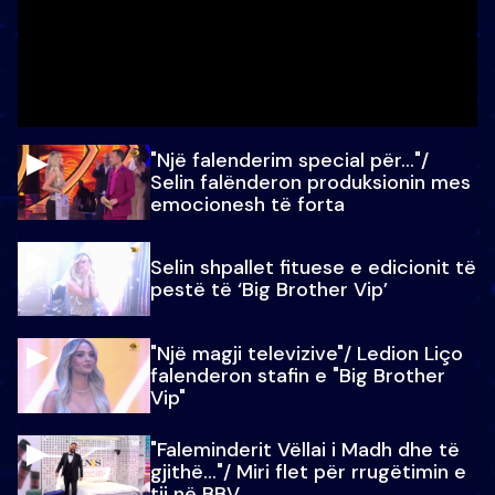
"Një falenderim special për…"/
Selin falënderon produksionin mes
emocionesh të forta
Selin shpallet fituese e edicionit të
pestë të ‘Big Brother Vip’
"Një magji televizive"/ Ledion Liço
falenderon stafin e "Big Brother
Vip"
"Faleminderit Vëllai i Madh dhe të
gjithë…"/ Miri flet për rrugëtimin e
tij në BBV