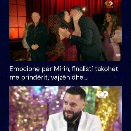
të fituar çmimin e madh
Emocione për Mirin, finalisti takohet
me prindërit, vajzën dhe
bashkëshorten: S’kemi ndonjë letër
divorci apo jo?