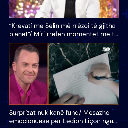
“Krevati me Selin më rrëzoi të gjitha
planet”/ Miri rrëfen momentet më të
bukura në shtëpinë e BB VIP: Do më
mungojë zilja e mëngjesit kur…
Surprizat nuk kanë fund/ Mesazhe
emocionuese për Ledion Liçon nga