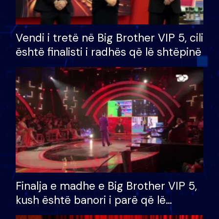
Vendi i tretë në Big Brother VIP 5, cili
është finalisti i radhës që lë shtëpinë
Finalja e madhe e Big Brother VIP 5,
kush është banori i parë që lë
shtëpinë dhe humb mundësinë për