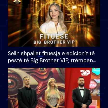
Selin shpallet fituesja e edicionit të
pestë të Big Brother VIP, rrëmben
çmimin e madh prej 100 mijë eurosh