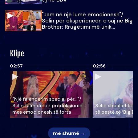
"Jam në një lumë emocionesh"/
Selin për eksperiencën e saj në Big
Brother: Rrugëtimi më unik…
Klipe
02:57
02:56
"Një falenderim special për…"/
Selin falënderon produksionin
Selin shpallet fitu
mes emocionesh të forta
të pestë të ‘Big Br
më shumë →