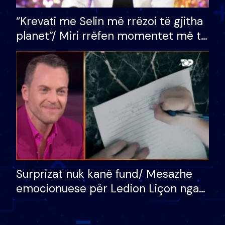
“Krevati me Selin më rrëzoi të gjitha
planet”/ Miri rrëfen momentet më të
bukura në shtëpinë e BB VIP: Do më
mungojë zilja e mëngjesit kur…
Surprizat nuk kanë fund/ Mesazhe
emocionuese për Ledion Liçon nga
nëna dhe fëmijët e tij, moderatori
nuk i mban dot lotët: Nuk meritoj…