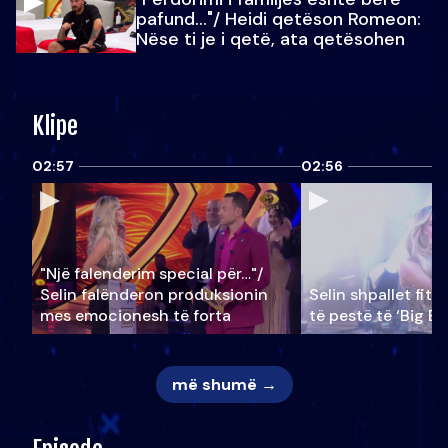
pafund…"/ Heidi qetëson Romeon:
Nëse ti je i qetë, ata qetësohen
Klipe
02:57
02:56
"Një falenderim special për…"/
Selin falënderon produksionin
Selin shpallet fitu
mes emocionesh të forta
të pestë të ‘Big Br
më shumë →