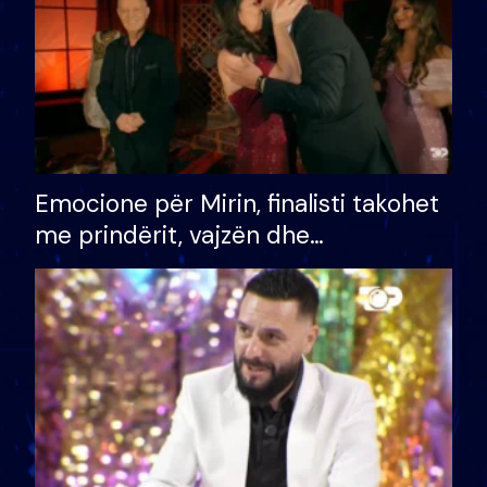
Emocione për Mirin, finalisti takohet
me prindërit, vajzën dhe
bashkëshorten: S’kemi ndonjë letër
divorci apo jo?