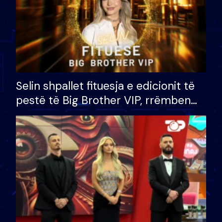
Selin shpallet fituesja e edicionit të
pestë të Big Brother VIP, rrëmben
çmimin e madh prej 100 mijë eurosh