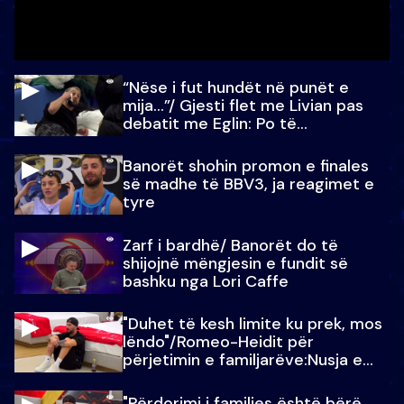
“Nëse i fut hundët në punët e
mija…”/ Gjesti flet me Livian pas
debatit me Eglin: Po të
paralajmëroj
Banorët shohin promon e finales
së madhe të BBV3, ja reagimet e
tyre
Zarf i bardhë/ Banorët do të
shijojnë mëngjesin e fundit së
bashku nga Lori Caffe
"Duhet të kesh limite ku prek, mos
lëndo"/Romeo-Heidit për
përjetimin e familjarëve:Nusja e
Julit…
"Përdorimi i familjes është bërë