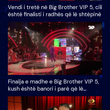
Vendi i tretë në Big Brother VIP 5, cili
është finalisti i radhës që lë shtëpinë
Finalja e madhe e Big Brother VIP 5,
kush është banori i parë që lë
shtëpinë dhe humb mundësinë për
të fituar çmimin e madh