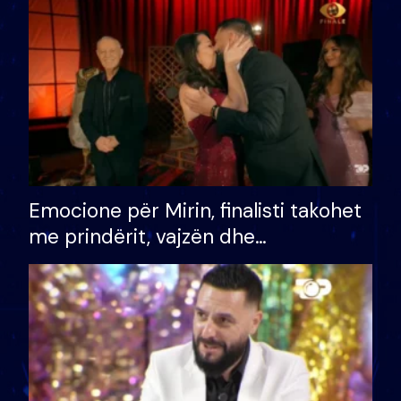
të fituar çmimin e madh
Emocione për Mirin, finalisti takohet
me prindërit, vajzën dhe
bashkëshorten: S’kemi ndonjë letër
divorci apo jo?