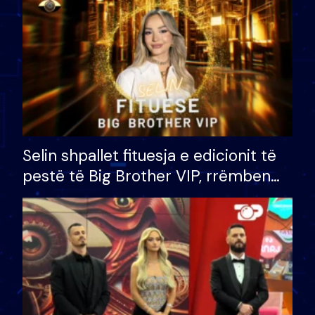
Selin shpallet fituesja e edicionit të
pestë të Big Brother VIP, rrëmben
çmimin e madh prej 100 mijë eurosh