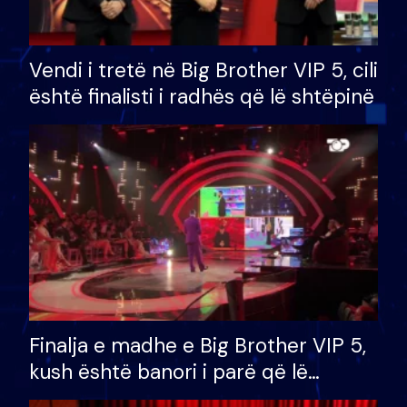
Vendi i tretë në Big Brother VIP 5, cili
është finalisti i radhës që lë shtëpinë
Finalja e madhe e Big Brother VIP 5,
kush është banori i parë që lë
shtëpinë dhe humb mundësinë për