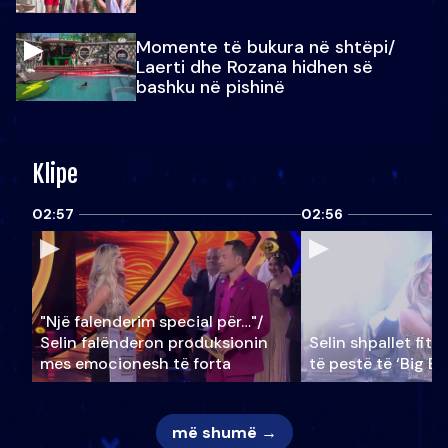
Momente të bukura në shtëpi/
Laerti dhe Rozana hidhen së
bashku në pishinë
Klipe
02:57
02:56
"Një falenderim special për…"/
Selin falënderon produksionin
Selin shpallet fitu
mes emocionesh të forta
të pestë të ‘Big Br
më shumë →