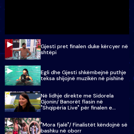
Gjesti pret finalen duke kërcyer në
shtëpi
Egli dhe Gjesti shkëmbejnë puthje
teksa shijojnë muzikën në pishinë
Në lidhje direkte me Sidorela
Gjonin/ Banorët flasin në
"Shqipëria Live" për finalen e
madhe
"Mora fjalë"/ Finalistët këndojnë së
bashku në oborr