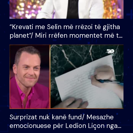
“Krevati me Selin më rrëzoi të gjitha
planet”/ Miri rrëfen momentet më të
bukura në shtëpinë e BB VIP: Do më
mungojë zilja e mëngjesit kur…
Surprizat nuk kanë fund/ Mesazhe
emocionuese për Ledion Liçon nga