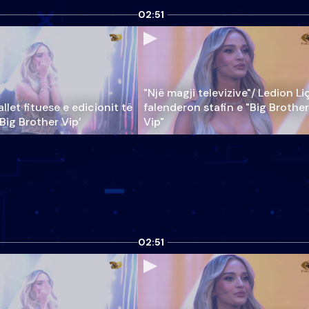
02:51
"Një magji televizive"/ Ledion Li
llet fituese e edicionit të
falenderon stafin e "Big Brother
‘Big Brother Vip’
Vip"
02:51