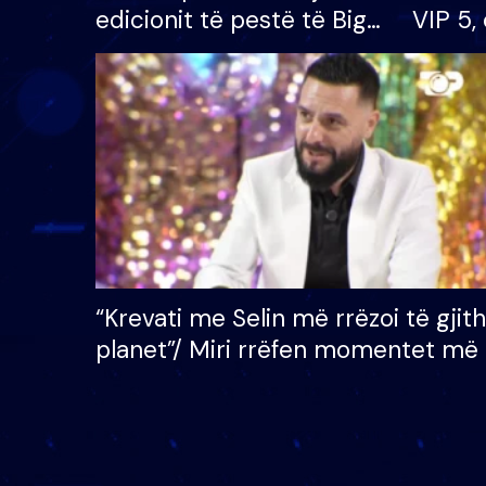
edicionit të pestë të Big
VIP 5, 
Brother VIP, rrëmben
radhës
çmimin e madh prej 100
mijë eurosh
“Krevati me Selin më rrëzoi të gjit
planet”/ Miri rrëfen momentet më 
bukura në shtëpinë e BB VIP: Do 
mungojë zilja e mëngjesit kur…