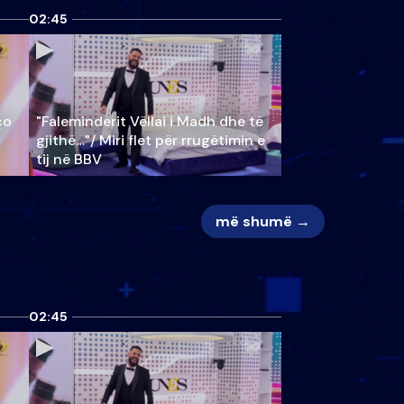
02:45
ço
"Faleminderit Vëllai i Madh dhe të
gjithë…"/ Miri flet për rrugëtimin e
tij në BBV
më shumë →
02:45