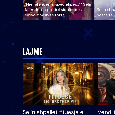
"Një falenderim special për…"/ Selin
falënderon produksionin mes
Selin shpa
emocionesh të forta
pestë të 
LAJME
Selin shpallet fituesja e
Vendi 