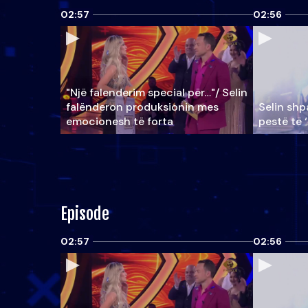
02:57
02:56
"Një falenderim special për…"/ Selin
falënderon produksionin mes
Selin shpa
emocionesh të forta
pestë të 
Episode
02:57
02:56