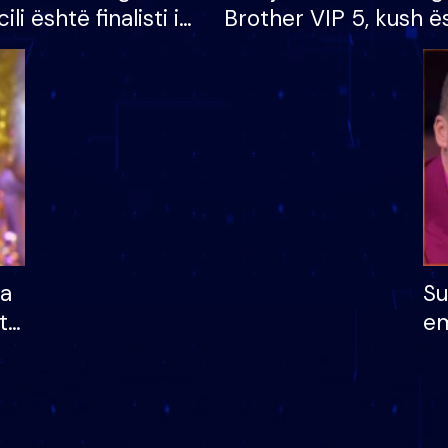
cili është finalisti i
Brother VIP 5, kush ë
 që lë shtëpinë
banori i parë që lë sh
dhe humb mundësinë
të fituar çmimin e m
ha
Su
të
em
më
në
nu