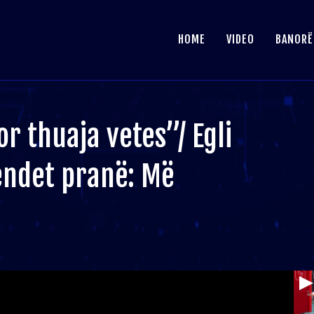
HOME
VIDEO
BANORË
por thuaja vetes”/ Egli
jendet pranë: Më