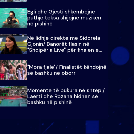
Egli dhe Gjesti shkëmbejnë
puthje teksa shijojnë muzikën
në pishinë
Në lidhje direkte me Sidorela
Gjonin/ Banorët flasin në
"Shqipëria Live" për finalen e
madhe
"Mora fjalë"/ Finalistët këndojnë
së bashku në oborr
Momente të bukura në shtëpi/
Laerti dhe Rozana hidhen së
bashku në pishinë