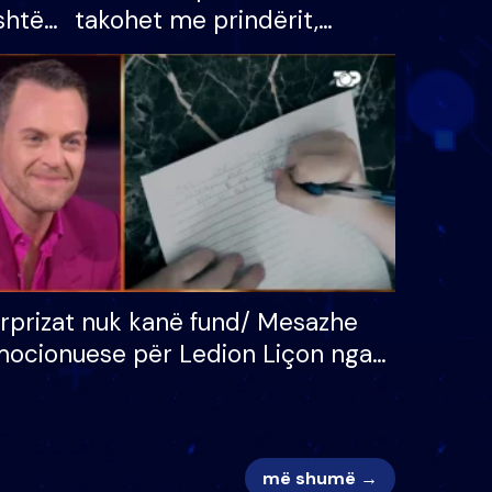
shtë
takohet me prindërit,
tëpinë
vajzën dhe bashkëshorten:
 për
S’kemi ndonjë letër divorci
adh
apo jo?
rprizat nuk kanë fund/ Mesazhe
ocionuese për Ledion Liçon nga
na dhe fëmijët e tij, moderatori
k i mban dot lotët: Nuk meritoj…
më shumë →