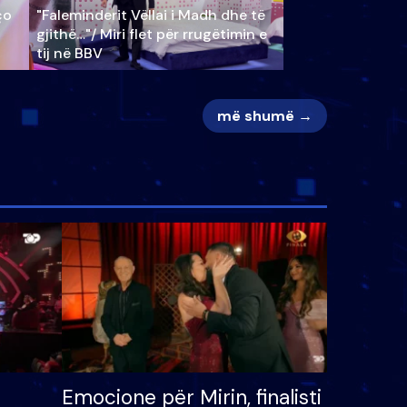
ço
"Faleminderit Vëllai i Madh dhe të
gjithë…"/ Miri flet për rrugëtimin e
tij në BBV
më shumë →
Emocione për Mirin, finalisti