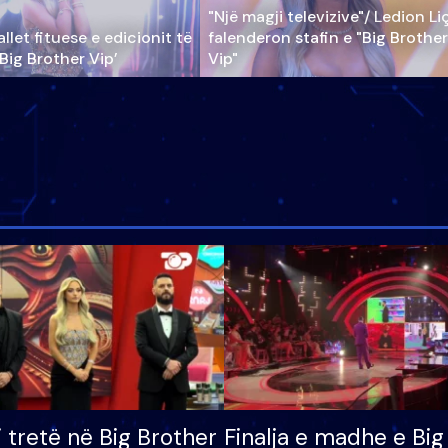
"Një magji televizive"/ Ledion Li
llet fituese e edicionit të
falenderon stafin e "Big Brother
‘Big Brother Vip’
Vip"
i tretë në Big Brother
Finalja e madhe e Big