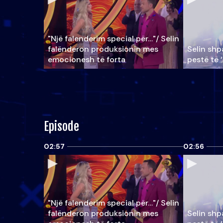
"Një falenderim special për…"/ Selin
falënderon produksionin mes
Selin shpa
emocionesh të forta
pestë të 
Episode
02:57
02:56
"Një falenderim special për…"/ Selin
falënderon produksionin mes
Selin shpa