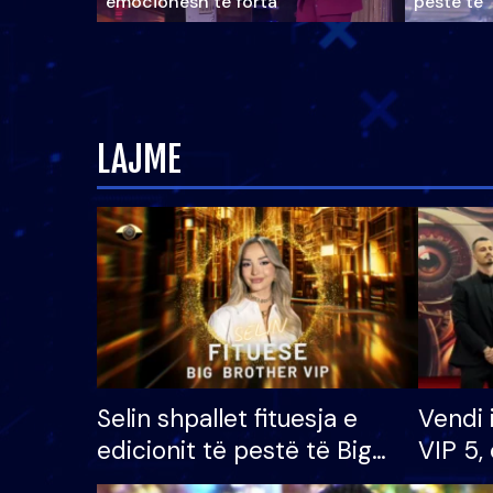
emocionesh të forta
pestë të 
LAJME
Selin shpallet fituesja e
Vendi 
edicionit të pestë të Big
VIP 5, 
Brother VIP, rrëmben
radhës