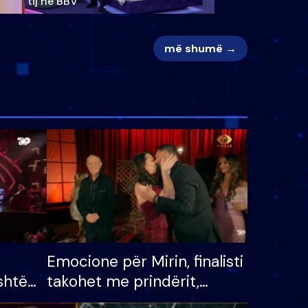
tij në BBV
më shumë →
Emocione për Mirin, finalisti
shtë
takohet me prindërit,
tëpinë
vajzën dhe bashkëshorten: