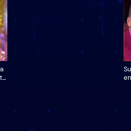
dhe humb mundësinë
të fituar çmimin e m
ha
Su
të
em
më
në
nu