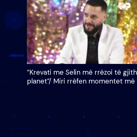
çmimin e madh prej 100
mijë eurosh
“Krevati me Selin më rrëzoi të gjit
planet”/ Miri rrëfen momentet më 
bukura në shtëpinë e BB VIP: Do 
mungojë zilja e mëngjesit kur…