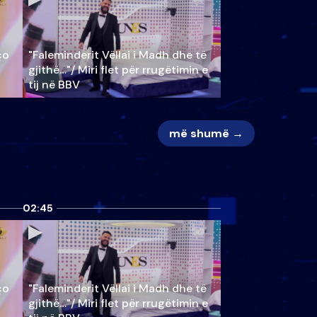
ço
"Faleminderit Vëllai i Madh dhe të
gjithë…"/ Miri flet për rrugëtimin e
tij në BBV
më shumë →
02:45
ço
"Faleminderit Vëllai i Madh dhe të
gjithë…"/ Miri flet për rrugëtimin e