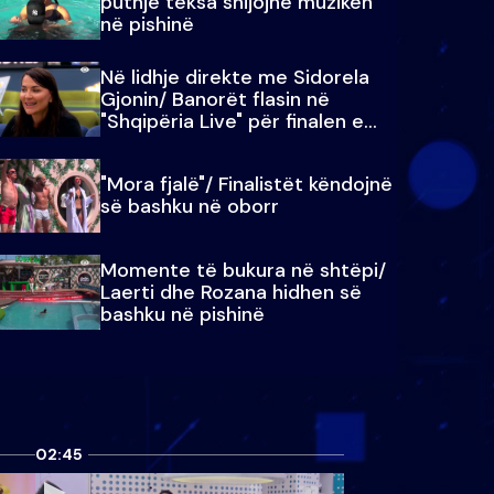
puthje teksa shijojnë muzikën
në pishinë
Në lidhje direkte me Sidorela
Gjonin/ Banorët flasin në
"Shqipëria Live" për finalen e
madhe
"Mora fjalë"/ Finalistët këndojnë
së bashku në oborr
Momente të bukura në shtëpi/
Laerti dhe Rozana hidhen së
bashku në pishinë
02:45