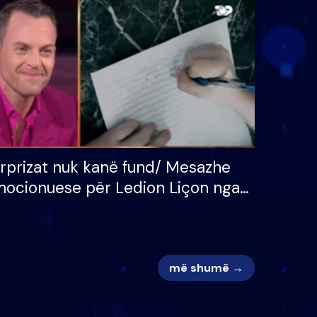
 për
S’kemi ndonjë letër divorci
adh
apo jo?
rprizat nuk kanë fund/ Mesazhe
ocionuese për Ledion Liçon nga
na dhe fëmijët e tij, moderatori
k i mban dot lotët: Nuk meritoj…
më shumë →