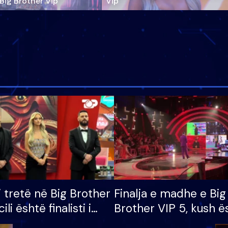
‘Big Brother Vip’
Vip"
i tretë në Big Brother
Finalja e madhe e Big
cili është finalisti i
Brother VIP 5, kush ë
 që lë shtëpinë
banori i parë që lë sh