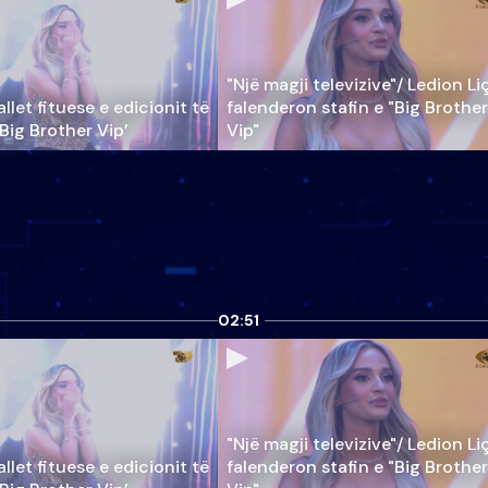
"Një magji televizive"/ Ledion Li
llet fituese e edicionit të
falenderon stafin e "Big Brother
‘Big Brother Vip’
Vip"
02:51
"Një magji televizive"/ Ledion Li
llet fituese e edicionit të
falenderon stafin e "Big Brother