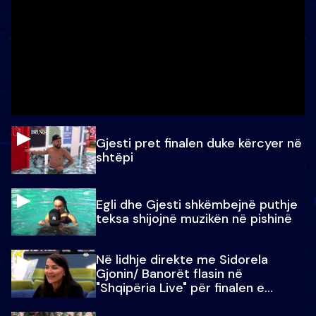
Gjesti pret finalen duke kërcyer në
shtëpi
Egli dhe Gjesti shkëmbejnë puthje
teksa shijojnë muzikën në pishinë
Në lidhje direkte me Sidorela
Gjonin/ Banorët flasin në
"Shqipëria Live" për finalen e
madhe