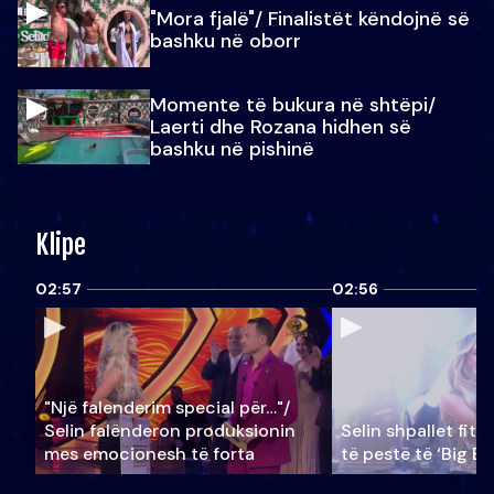
"Mora fjalë"/ Finalistët këndojnë së
bashku në oborr
Momente të bukura në shtëpi/
Laerti dhe Rozana hidhen së
bashku në pishinë
Klipe
02:57
02:56
"Një falenderim special për…"/
Selin falënderon produksionin
Selin shpallet fitu
mes emocionesh të forta
të pestë të ‘Big Br