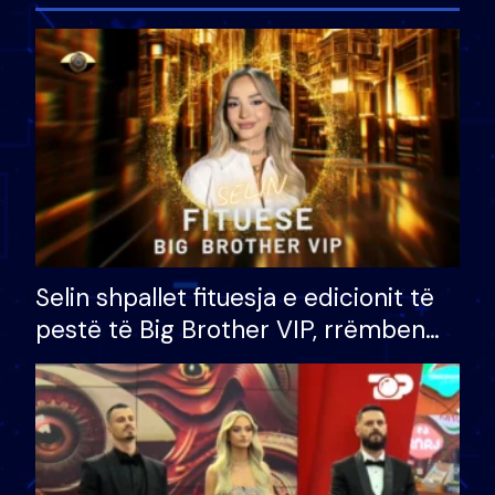
Selin shpallet fituesja e edicionit të
pestë të Big Brother VIP, rrëmben
çmimin e madh prej 100 mijë eurosh