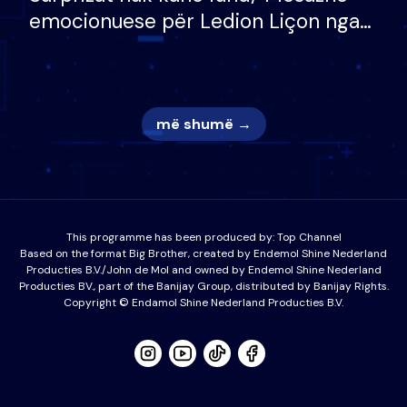
emocionuese për Ledion Liçon nga
nëna dhe fëmijët e tij, moderatori
nuk i mban dot lotët: Nuk meritoj…
më shumë →
This programme has been produced by:
Top Channel
Based on the format Big Brother, created by Endemol Shine Nederland
Producties B.V./John de Mol and owned by Endemol Shine Nederland
Producties BV., part of the Banijay Group, distributed by Banijay Rights.
Copyright © Endamol Shine Nederland Producties B.V.