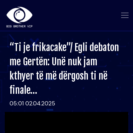
“Ti je frikacake”/ Egli debaton
me Gertën: Unë nuk jam
kthyer të më dërgosh ti në
finale…
05:01 02.04.2025