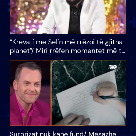
“Krevati me Selin më rrëzoi të gjitha
planet”/ Miri rrëfen momentet më të
bukura në shtëpinë e BB VIP: Do më
mungojë zilja e mëngjesit kur…
Surprizat nuk kanë fund/ Mesazhe