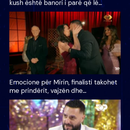
kush është banori i parë që lë
shtëpinë dhe humb mundësinë për
të fituar çmimin e madh
Emocione për Mirin, finalisti takohet
me prindërit, vajzën dhe
bashkëshorten: S’kemi ndonjë letër
divorci apo jo?