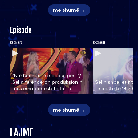
më shumë →
Episode
02:57
02:56
"Një falenderim special për…"/
Selin falënderon produksionin
Selin shpallet fitu
mes emocionesh të forta
të pestë të ‘Big Br
më shumë →
LAJME