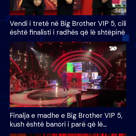
Vendi i tretë në Big Brother VIP 5, cili
është finalisti i radhës që lë shtëpinë
Finalja e madhe e Big Brother VIP 5,
kush është banori i parë që lë
shtëpinë dhe humb mundësinë për