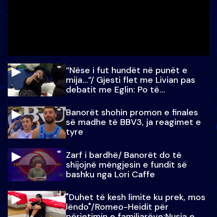
“Nëse i fut hundët në punët e
mija…”/ Gjesti flet me Livian pas
debatit me Eglin: Po të
paralajmëroj
Banorët shohin promon e finales
së madhe të BBV3, ja reagimet e
tyre
Zarf i bardhë/ Banorët do të
shijojnë mëngjesin e fundit së
bashku nga Lori Caffe
"Duhet të kesh limite ku prek, mos
lëndo"/Romeo-Heidit për
përjetimin e familjarëve:Nusja e