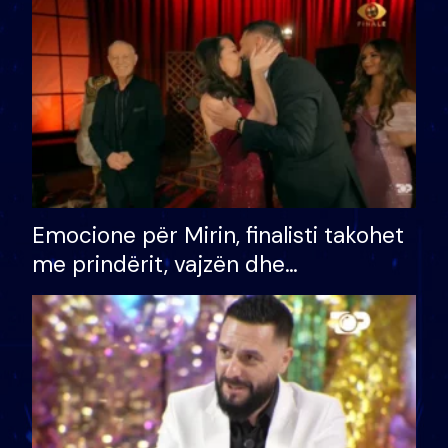
të fituar çmimin e madh
Emocione për Mirin, finalisti takohet
me prindërit, vajzën dhe
bashkëshorten: S’kemi ndonjë letër
divorci apo jo?