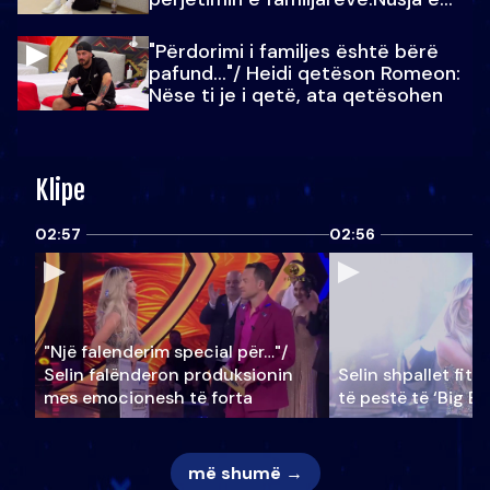
Julit…
"Përdorimi i familjes është bërë
pafund…"/ Heidi qetëson Romeon:
Nëse ti je i qetë, ata qetësohen
Klipe
02:57
02:56
"Një falenderim special për…"/
Selin falënderon produksionin
Selin shpallet fitu
mes emocionesh të forta
të pestë të ‘Big Br
më shumë →