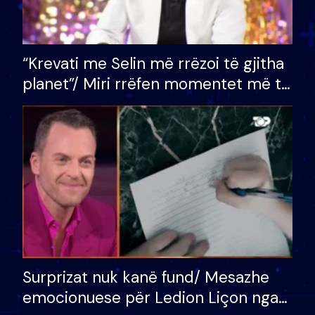
“Krevati me Selin më rrëzoi të gjitha
planet”/ Miri rrëfen momentet më të
bukura në shtëpinë e BB VIP: Do më
mungojë zilja e mëngjesit kur…
Surprizat nuk kanë fund/ Mesazhe
emocionuese për Ledion Liçon nga