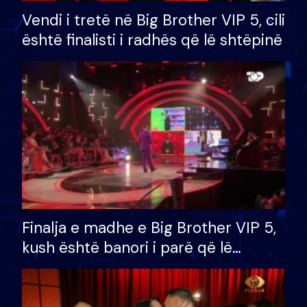
Vendi i tretë në Big Brother VIP 5, cili
është finalisti i radhës që lë shtëpinë
Finalja e madhe e Big Brother VIP 5,
kush është banori i parë që lë
shtëpinë dhe humb mundësinë për
të fituar çmimin e madh