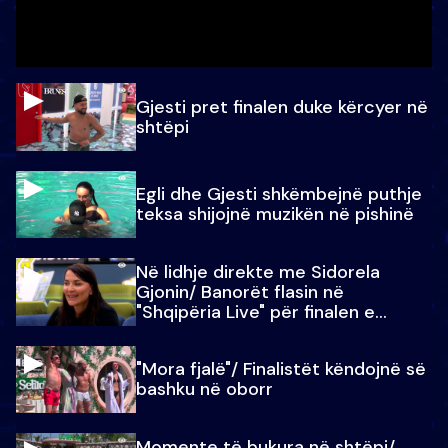
Gjesti pret finalen duke kërcyer në
shtëpi
Egli dhe Gjesti shkëmbejnë puthje
teksa shijojnë muzikën në pishinë
Në lidhje direkte me Sidorela
Gjonin/ Banorët flasin në
"Shqipëria Live" për finalen e
madhe
"Mora fjalë"/ Finalistët këndojnë së
bashku në oborr
Momente të bukura në shtëpi/