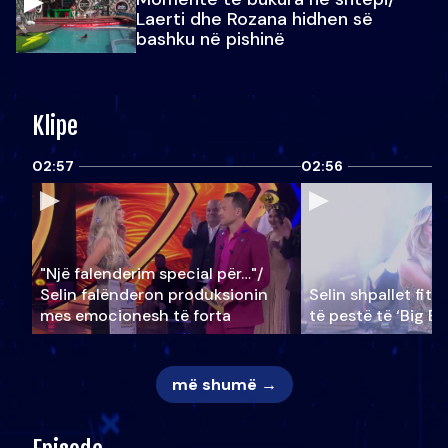
Laerti dhe Rozana hidhen së
bashku në pishinë
Klipe
02:57
02:56
"Një falenderim special për…"/
Selin falënderon produksionin
Selin shpallet fitu
mes emocionesh të forta
të pestë të ‘Big Br
më shumë →