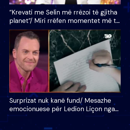
“Krevati me Selin më rrëzoi të gjitha
planet”/ Miri rrëfen momentet më të
bukura në shtëpinë e BB VIP: Do më
mungojë zilja e mëngjesit kur…
Surprizat nuk kanë fund/ Mesazhe
emocionuese për Ledion Liçon nga
nëna dhe fëmijët e tij, moderatori
nuk i mban dot lotët: Nuk meritoj…