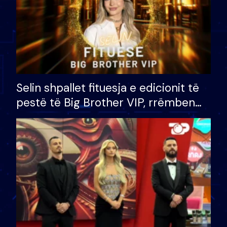
Selin shpallet fituesja e edicionit të
pestë të Big Brother VIP, rrëmben
çmimin e madh prej 100 mijë eurosh