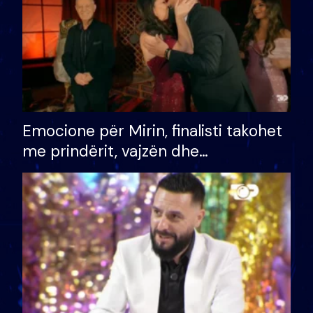
Emocione për Mirin, finalisti takohet
me prindërit, vajzën dhe
bashkëshorten: S’kemi ndonjë letër
divorci apo jo?