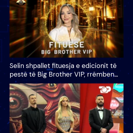
Selin shpallet fituesja e edicionit të
pestë të Big Brother VIP, rrëmben
çmimin e madh prej 100 mijë eurosh