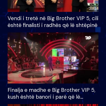
Vendi i tretë në Big Brother VIP 5, cili
është finalisti i radhës që lë shtëpinë
Finalja e madhe e Big Brother VIP 5,
kush është banori i parë që lë
shtëpinë dhe humb mundësinë për