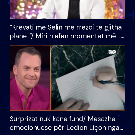
“Krevati me Selin më rrëzoi të gjitha
planet”/ Miri rrëfen momentet më të
bukura në shtëpinë e BB VIP: Do më
mungojë zilja e mëngjesit kur…
Surprizat nuk kanë fund/ Mesazhe
emocionuese për Ledion Liçon nga