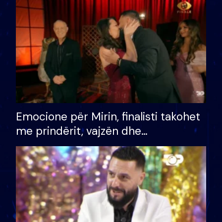
të fituar çmimin e madh
Emocione për Mirin, finalisti takohet
me prindërit, vajzën dhe
bashkëshorten: S’kemi ndonjë letër
divorci apo jo?