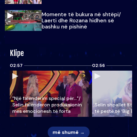
Momente të bukura në shtëpi/
Laerti dhe Rozana hidhen së
bashku në pishinë
Klipe
02:57
02:56
"Një falenderim special për…"/
Selin falënderon produksionin
Selin shpallet fitu
mes emocionesh të forta
të pestë të ‘Big Br
më shumë →