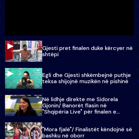
Gjesti pret finalen duke kërcyer në
shtëpi
Egli dhe Gjesti shkëmbejnë puthje
teksa shijojnë muzikën në pishinë
Në lidhje direkte me Sidorela
Gjonin/ Banorët flasin në
"Shqipëria Live" për finalen e
madhe
"Mora fjalë"/ Finalistët këndojnë së
bashku në oborr