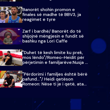
paralajmëroj
Banorët shohin promon e
finales së madhe të BBV3, ja
reagimet e tyre
Zarf i bardhë/ Banorët do të
shijojnë mëngjesin e fundit së
bashku nga Lori Caffe
"Duhet të kesh limite ku prek,
mos lëndo"/Romeo-Heidit për
përjetimin e familjarëve:Nusja e
Julit…
"Përdorimi i familjes është bërë
pafund…"/ Heidi qetëson
Romeon: Nëse ti je i qetë, ata
qetësohen