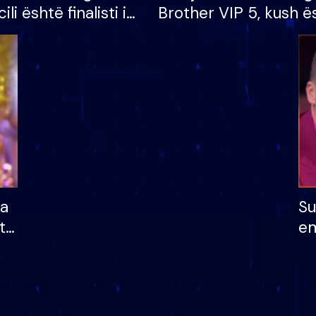
cili është finalisti i
Brother VIP 5, kush ë
 që lë shtëpinë
banori i parë që lë sh
dhe humb mundësinë
të fituar çmimin e m
ha
Su
të
em
më
në
nu