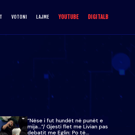
YOUTUBE
DIGITALB
T
VOTONI
LAJME
“Nëse i fut hundët në punët e
mija…”/ Gjesti flet me Livian pas
debatit me Eglin: Po të