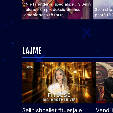
"Një falenderim special për…"/ Selin
falënderon produksionin mes
Selin shpa
emocionesh të forta
pestë të 
LAJME
Selin shpallet fituesja e
Vendi 