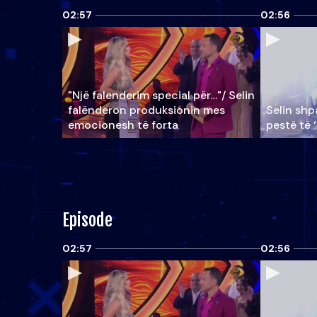
02:57
02:56
"Një falenderim special për…"/ Selin
falënderon produksionin mes
Selin shpa
emocionesh të forta
pestë të 
Episode
02:57
02:56