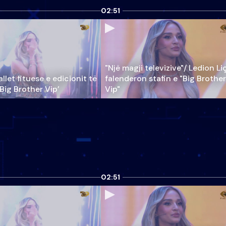
02:51
"Një magji televizive"/ Ledion Li
llet fituese e edicionit të
falenderon stafin e "Big Brother
‘Big Brother Vip’
Vip"
02:51