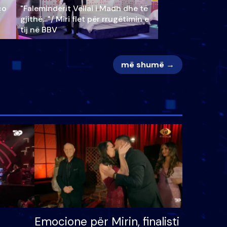
ço
"Faleminderit Vëllai i Madh dhe të
gjithë…"/ Miri flet për rrugëtimin e
tij në BBV
më shumë →
Emocione për Mirin, finalisti