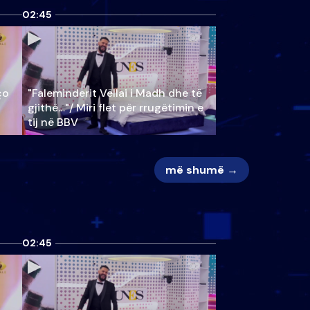
02:45
ço
"Faleminderit Vëllai i Madh dhe të
gjithë…"/ Miri flet për rrugëtimin e
tij në BBV
më shumë →
02:45