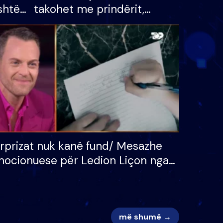
shtë
takohet me prindërit,
tëpinë
vajzën dhe bashkëshorten:
 për
S’kemi ndonjë letër divorci
adh
apo jo?
rprizat nuk kanë fund/ Mesazhe
ocionuese për Ledion Liçon nga
na dhe fëmijët e tij, moderatori
k i mban dot lotët: Nuk meritoj…
më shumë →