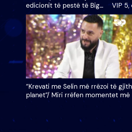
edicionit të pestë të Big
VIP 5, 
Brother VIP, rrëmben
radhës
çmimin e madh prej 100
mijë eurosh
“Krevati me Selin më rrëzoi të gjit
planet”/ Miri rrëfen momentet më 
bukura në shtëpinë e BB VIP: Do 
mungojë zilja e mëngjesit kur…