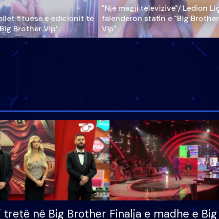
"Një magji televizive"/ Ledion Li
llet fituese e edicionit të
falenderon stafin e "Big Brother
‘Big Brother Vip’
Vip"
i tretë në Big Brother
Finalja e madhe e Big