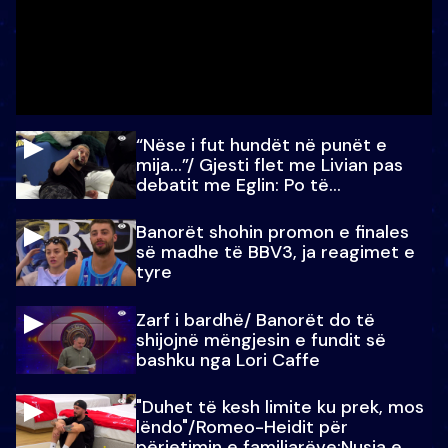
“Nëse i fut hundët në punët e
mija…”/ Gjesti flet me Livian pas
debatit me Eglin: Po të
paralajmëroj
Banorët shohin promon e finales
së madhe të BBV3, ja reagimet e
tyre
Zarf i bardhë/ Banorët do të
shijojnë mëngjesin e fundit së
bashku nga Lori Caffe
"Duhet të kesh limite ku prek, mos
lëndo"/Romeo-Heidit për
përjetimin e familjarëve:Nusja e