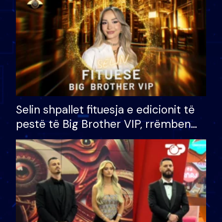
Selin shpallet fituesja e edicionit të
pestë të Big Brother VIP, rrëmben
çmimin e madh prej 100 mijë eurosh