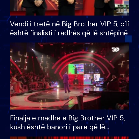
Vendi i tretë në Big Brother VIP 5, cili
është finalisti i radhës që lë shtëpinë
Finalja e madhe e Big Brother VIP 5,
kush është banori i parë që lë
shtëpinë dhe humb mundësinë për