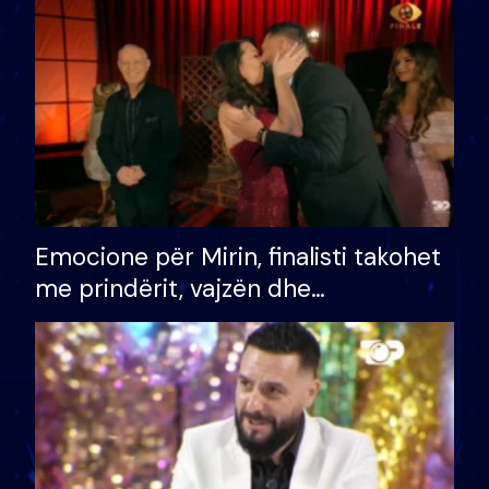
të fituar çmimin e madh
Emocione për Mirin, finalisti takohet
me prindërit, vajzën dhe
bashkëshorten: S’kemi ndonjë letër
divorci apo jo?