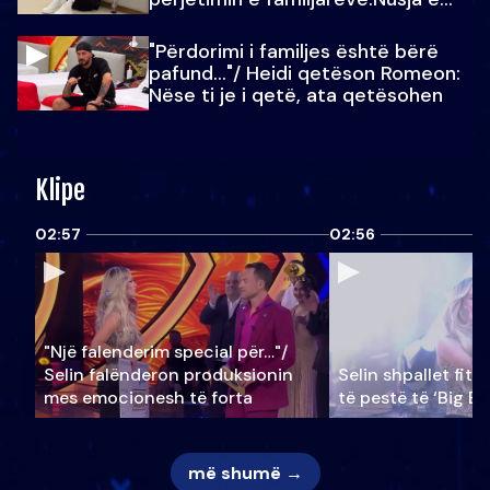
Julit…
"Përdorimi i familjes është bërë
pafund…"/ Heidi qetëson Romeon:
Nëse ti je i qetë, ata qetësohen
Klipe
02:57
02:56
"Një falenderim special për…"/
Selin falënderon produksionin
Selin shpallet fitu
mes emocionesh të forta
të pestë të ‘Big Br
më shumë →