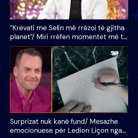
“Krevati me Selin më rrëzoi të gjitha
planet”/ Miri rrëfen momentet më të
bukura në shtëpinë e BB VIP: Do më
mungojë zilja e mëngjesit kur…
Surprizat nuk kanë fund/ Mesazhe
emocionuese për Ledion Liçon nga