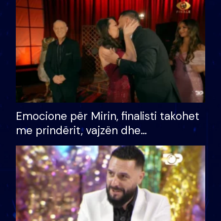
të fituar çmimin e madh
Emocione për Mirin, finalisti takohet
me prindërit, vajzën dhe
bashkëshorten: S’kemi ndonjë letër
divorci apo jo?