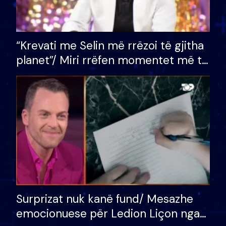
“Krevati me Selin më rrëzoi të gjitha
planet”/ Miri rrëfen momentet më të
bukura në shtëpinë e BB VIP: Do më
mungojë zilja e mëngjesit kur…
Surprizat nuk kanë fund/ Mesazhe
emocionuese për Ledion Liçon nga