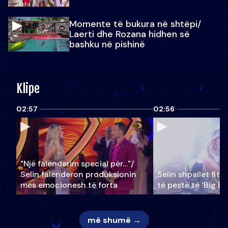
Momente të bukura në shtëpi/
Laerti dhe Rozana hidhen së
bashku në pishinë
Klipe
02:57
02:56
"Një falenderim special për…"/
Selin falënderon produksionin
Selin shpallet fitu
mes emocionesh të forta
të pestë të ‘Big Br
më shumë →