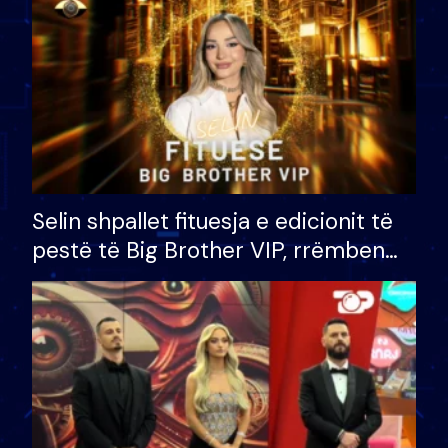
Selin shpallet fituesja e edicionit të
pestë të Big Brother VIP, rrëmben
çmimin e madh prej 100 mijë eurosh