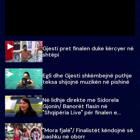
Gjesti pret finalen duke kërcyer në
shtëpi
Egli dhe Gjesti shkëmbejnë puthje
teksa shijojnë muzikën në pishinë
Në lidhje direkte me Sidorela
Gjonin/ Banorët flasin në
"Shqipëria Live" për finalen e
madhe
"Mora fjalë"/ Finalistët këndojnë së
bashku në oborr