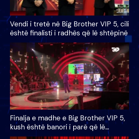
Vendi i tretë në Big Brother VIP 5, cili
është finalisti i radhës që lë shtëpinë
Finalja e madhe e Big Brother VIP 5,
kush është banori i parë që lë
shtëpinë dhe humb mundësinë për