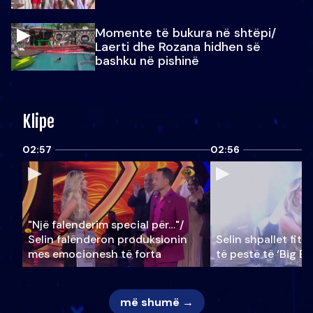
Momente të bukura në shtëpi/
Laerti dhe Rozana hidhen së
bashku në pishinë
Klipe
02:57
02:56
"Një falenderim special për…"/
Selin falënderon produksionin
Selin shpallet fitu
mes emocionesh të forta
të pestë të ‘Big Br
më shumë →