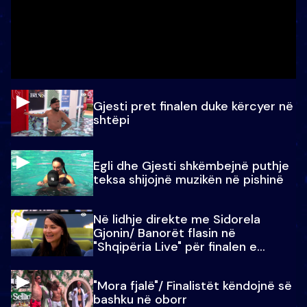
Gjesti pret finalen duke kërcyer në
shtëpi
Egli dhe Gjesti shkëmbejnë puthje
teksa shijojnë muzikën në pishinë
Në lidhje direkte me Sidorela
Gjonin/ Banorët flasin në
"Shqipëria Live" për finalen e
madhe
"Mora fjalë"/ Finalistët këndojnë së
bashku në oborr