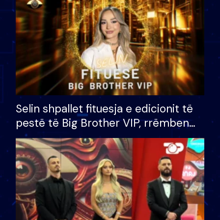
Selin shpallet fituesja e edicionit të
pestë të Big Brother VIP, rrëmben
çmimin e madh prej 100 mijë eurosh