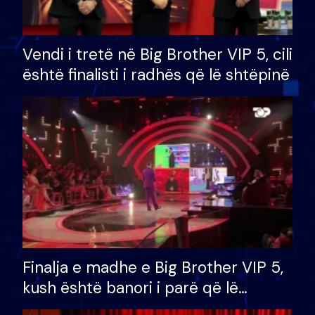
Vendi i tretë në Big Brother VIP 5, cili
është finalisti i radhës që lë shtëpinë
Finalja e madhe e Big Brother VIP 5,
kush është banori i parë që lë
shtëpinë dhe humb mundësinë për