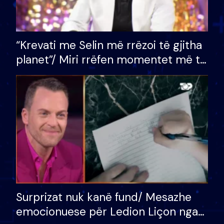
“Krevati me Selin më rrëzoi të gjitha
planet”/ Miri rrëfen momentet më të
bukura në shtëpinë e BB VIP: Do më
mungojë zilja e mëngjesit kur…
Surprizat nuk kanë fund/ Mesazhe
emocionuese për Ledion Liçon nga