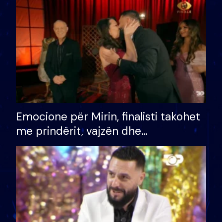
të fituar çmimin e madh
Emocione për Mirin, finalisti takohet
me prindërit, vajzën dhe
bashkëshorten: S’kemi ndonjë letër
divorci apo jo?