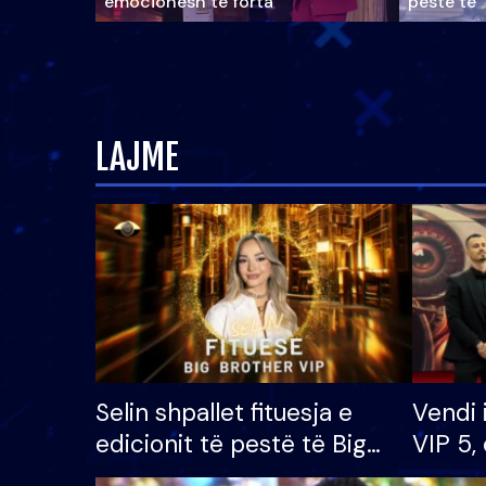
emocionesh të forta
pestë të 
LAJME
Selin shpallet fituesja e
Vendi 
edicionit të pestë të Big
VIP 5, 
Brother VIP, rrëmben
radhës