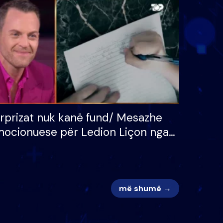
 për
S’kemi ndonjë letër divorci
adh
apo jo?
rprizat nuk kanë fund/ Mesazhe
ocionuese për Ledion Liçon nga
na dhe fëmijët e tij, moderatori
k i mban dot lotët: Nuk meritoj…
më shumë →