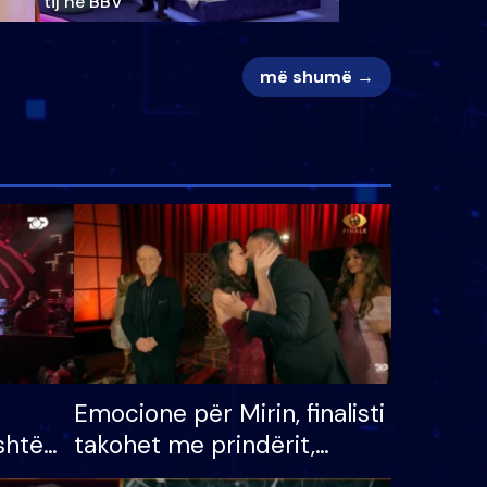
tij në BBV
më shumë →
Emocione për Mirin, finalisti
shtë
takohet me prindërit,
tëpinë
vajzën dhe bashkëshorten: