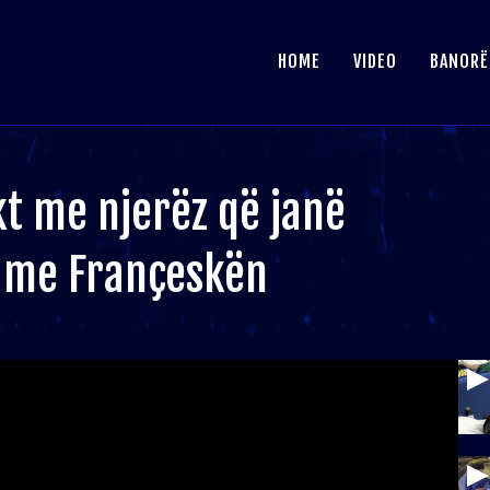
HOME
VIDEO
BANORË
kt me njerëz që janë
n me Françeskën