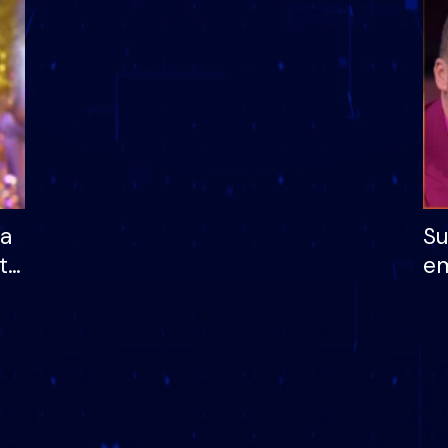
dhe humb mundësinë
të fituar çmimin e m
ha
Su
të
em
më
në
nu