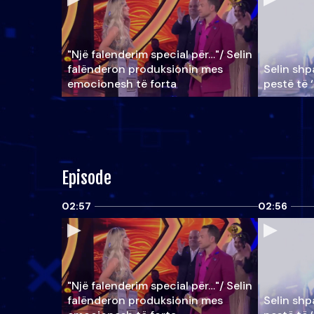
"Një falenderim special për…"/ Selin
falënderon produksionin mes
Selin shpa
emocionesh të forta
pestë të 
Episode
02:57
02:56
"Një falenderim special për…"/ Selin
falënderon produksionin mes
Selin shpa