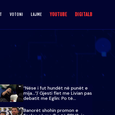
YOUTUBE
DIGITALB
T
VOTONI
LAJME
“Nëse i fut hundët në punët e
mija…”/ Gjesti flet me Livian pas
debatit me Eglin: Po të
paralajmëroj
Banorët shohin promon e