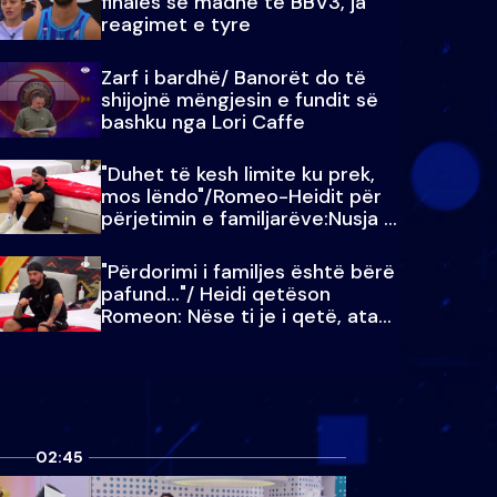
finales së madhe të BBV3, ja
reagimet e tyre
Zarf i bardhë/ Banorët do të
shijojnë mëngjesin e fundit së
bashku nga Lori Caffe
"Duhet të kesh limite ku prek,
mos lëndo"/Romeo-Heidit për
përjetimin e familjarëve:Nusja e
Julit…
"Përdorimi i familjes është bërë
pafund…"/ Heidi qetëson
Romeon: Nëse ti je i qetë, ata
qetësohen
02:45