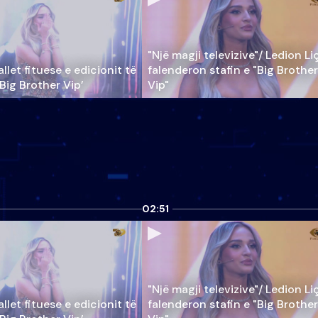
"Një magji televizive"/ Ledion Li
llet fituese e edicionit të
falenderon stafin e "Big Brother
‘Big Brother Vip’
Vip"
02:51
"Një magji televizive"/ Ledion Li
llet fituese e edicionit të
falenderon stafin e "Big Brother