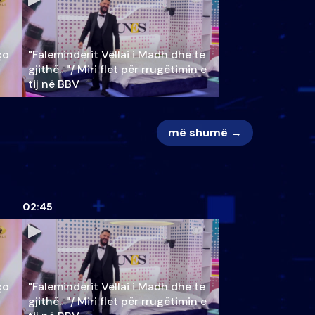
ço
"Faleminderit Vëllai i Madh dhe të
gjithë…"/ Miri flet për rrugëtimin e
tij në BBV
më shumë →
02:45
ço
"Faleminderit Vëllai i Madh dhe të
gjithë…"/ Miri flet për rrugëtimin e