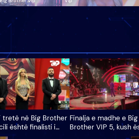
‘Big Brother Vip’
Vip"
i tretë në Big Brother
Finalja e madhe e Big
cili është finalisti i
Brother VIP 5, kush ë
 që lë shtëpinë
banori i parë që lë sh