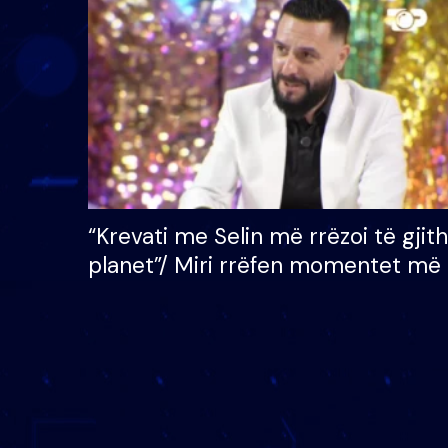
çmimin e madh prej 100
mijë eurosh
“Krevati me Selin më rrëzoi të gjit
planet”/ Miri rrëfen momentet më 
bukura në shtëpinë e BB VIP: Do 
mungojë zilja e mëngjesit kur…