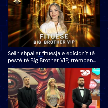
Selin shpallet fituesja e edicionit të
pestë të Big Brother VIP, rrëmben
çmimin e madh prej 100 mijë eurosh