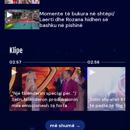
Momente të bukura në shtëpi/
Laerti dhe Rozana hidhen së
bashku në pishinë
Klipe
02:57
02:56
"Një falenderim special për…"/
Selin falënderon produksionin
Selin shpallet fitu
mes emocionesh të forta
të pestë të ‘Big Br
më shumë →