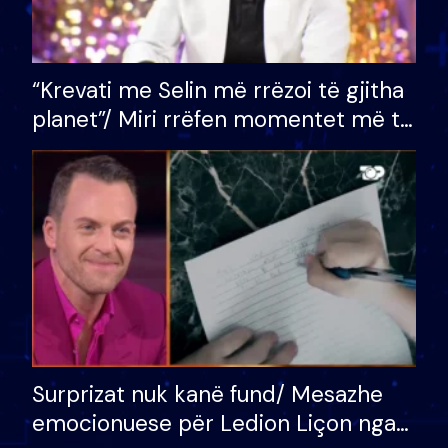
“Krevati me Selin më rrëzoi të gjitha
planet”/ Miri rrëfen momentet më të
bukura në shtëpinë e BB VIP: Do më
mungojë zilja e mëngjesit kur…
Surprizat nuk kanë fund/ Mesazhe
emocionuese për Ledion Liçon nga