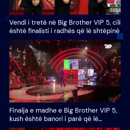
Vendi i tretë në Big Brother VIP 5, cili
është finalisti i radhës që lë shtëpinë
Finalja e madhe e Big Brother VIP 5,
kush është banori i parë që lë
shtëpinë dhe humb mundësinë për