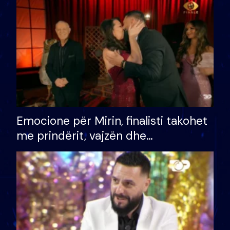
të fituar çmimin e madh
Emocione për Mirin, finalisti takohet
me prindërit, vajzën dhe
bashkëshorten: S’kemi ndonjë letër
divorci apo jo?