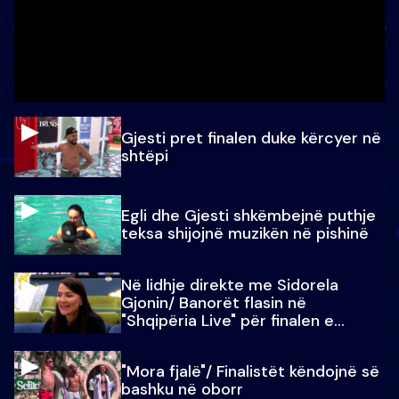
Gjesti pret finalen duke kërcyer në
shtëpi
Egli dhe Gjesti shkëmbejnë puthje
teksa shijojnë muzikën në pishinë
Në lidhje direkte me Sidorela
Gjonin/ Banorët flasin në
"Shqipëria Live" për finalen e
madhe
"Mora fjalë"/ Finalistët këndojnë së
bashku në oborr