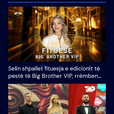
Selin shpallet fituesja e edicionit të
pestë të Big Brother VIP, rrëmben
çmimin e madh prej 100 mijë eurosh