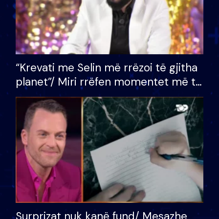
“Krevati me Selin më rrëzoi të gjitha
planet”/ Miri rrëfen momentet më të
bukura në shtëpinë e BB VIP: Do më
mungojë zilja e mëngjesit kur…
Surprizat nuk kanë fund/ Mesazhe