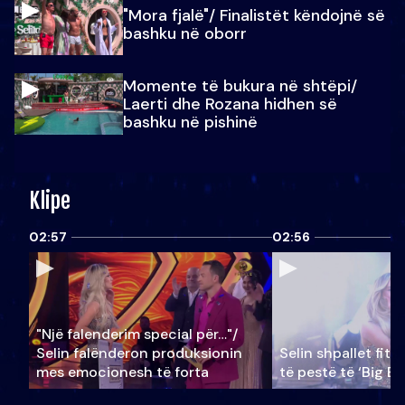
"Mora fjalë"/ Finalistët këndojnë së
bashku në oborr
Momente të bukura në shtëpi/
Laerti dhe Rozana hidhen së
bashku në pishinë
Klipe
02:57
02:56
"Një falenderim special për…"/
Selin falënderon produksionin
Selin shpallet fitu
mes emocionesh të forta
të pestë të ‘Big Br