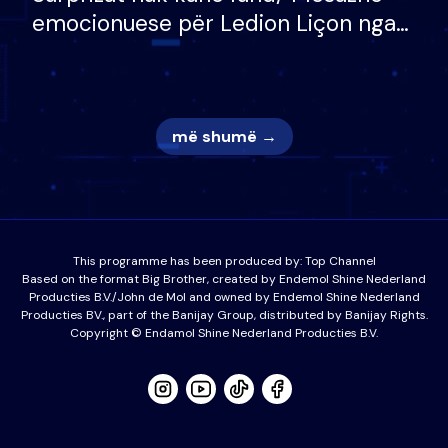
emocionuese për Ledion Liçon nga
nëna dhe fëmijët e tij, moderatori
nuk i mban dot lotët: Nuk meritoj…
më shumë →
This programme has been produced by:
Top Channel
Based on the format Big Brother, created by Endemol Shine Nederland
Producties B.V./John de Mol and owned by Endemol Shine Nederland
Producties BV., part of the Banijay Group, distributed by Banijay Rights.
Copyright © Endamol Shine Nederland Producties B.V.