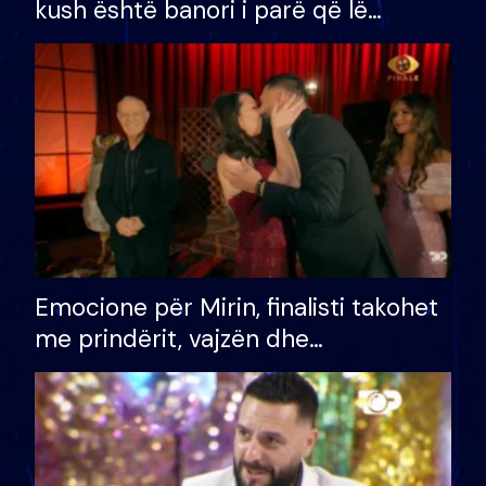
kush është banori i parë që lë
shtëpinë dhe humb mundësinë për
të fituar çmimin e madh
Emocione për Mirin, finalisti takohet
me prindërit, vajzën dhe
bashkëshorten: S’kemi ndonjë letër
divorci apo jo?