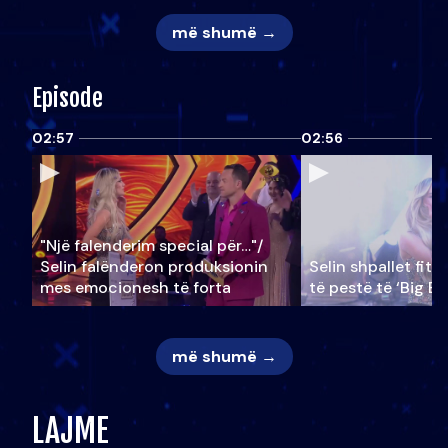
më shumë →
Episode
02:57
02:56
"Një falenderim special për…"/
Selin falënderon produksionin
Selin shpallet fitu
mes emocionesh të forta
të pestë të ‘Big Br
më shumë →
LAJME