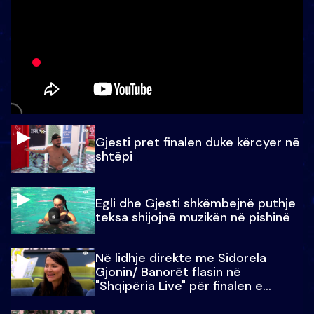
Gjesti pret finalen duke kërcyer në
shtëpi
Egli dhe Gjesti shkëmbejnë puthje
teksa shijojnë muzikën në pishinë
Në lidhje direkte me Sidorela
Gjonin/ Banorët flasin në
"Shqipëria Live" për finalen e
madhe