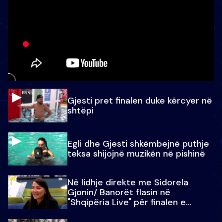
Gjesti pret finalen duke kërcyer në
shtëpi
Egli dhe Gjesti shkëmbejnë puthje
teksa shijojnë muzikën në pishinë
Në lidhje direkte me Sidorela
Gjonin/ Banorët flasin në
"Shqipëria Live" për finalen e
madhe