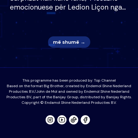
emocionuese për Ledion Liçon nga
nëna dhe fëmijët e tij, moderatori
nuk i mban dot lotët: Nuk meritoj…
më shumë →
This programme has been produced by:
Top Channel
Based on the format Big Brother, created by Endemol Shine Nederland
Producties B.V./John de Mol and owned by Endemol Shine Nederland
Producties BV., part of the Banijay Group, distributed by Banijay Rights.
Copyright © Endamol Shine Nederland Producties B.V.