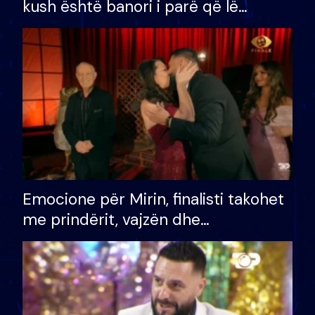
kush është banori i parë që lë
shtëpinë dhe humb mundësinë për
të fituar çmimin e madh
Emocione për Mirin, finalisti takohet
me prindërit, vajzën dhe
bashkëshorten: S’kemi ndonjë letër
divorci apo jo?