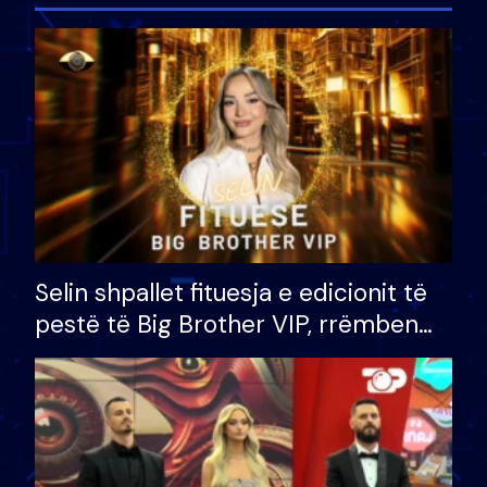
Selin shpallet fituesja e edicionit të
pestë të Big Brother VIP, rrëmben
çmimin e madh prej 100 mijë eurosh