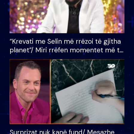
“Krevati me Selin më rrëzoi të gjitha
planet”/ Miri rrëfen momentet më të
bukura në shtëpinë e BB VIP: Do më
mungojë zilja e mëngjesit kur…
Surprizat nuk kanë fund/ Mesazhe