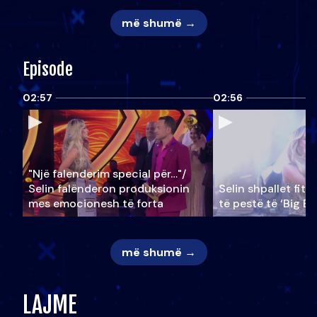
më shumë →
Episode
02:57
02:56
"Një falenderim special për…"/
Selin falënderon produksionin
Selin shpallet fitu
mes emocionesh të forta
të pestë të ‘Big Br
më shumë →
LAJME