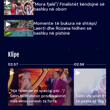
"Mora fjalë"/ Finalistët këndojnë së
bashku në oborr
Momente të bukura në shtëpi/
Laerti dhe Rozana hidhen së
bashku në pishinë
Klipe
02:57
02:56
"Një falenderim special për…"/
Selin falënderon produksionin
Selin shpallet fitu
mes emocionesh të forta
të pestë të ‘Big Br