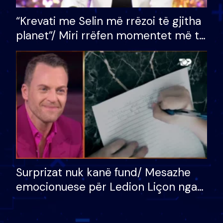
“Krevati me Selin më rrëzoi të gjitha
planet”/ Miri rrëfen momentet më të
bukura në shtëpinë e BB VIP: Do më
mungojë zilja e mëngjesit kur…
Surprizat nuk kanë fund/ Mesazhe
emocionuese për Ledion Liçon nga
nëna dhe fëmijët e tij, moderatori
nuk i mban dot lotët: Nuk meritoj…