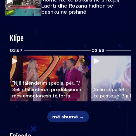
Laerti dhe Rozana hidhen së
bashku në pishinë
Klipe
02:57
02:56
"Një falenderim special për…"/
Selin falënderon produksionin
Selin shpallet fitu
mes emocionesh të forta
të pestë të ‘Big Br
më shumë →