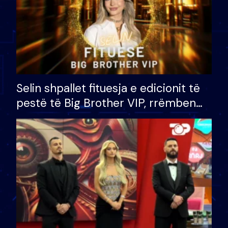
Selin shpallet fituesja e edicionit të
pestë të Big Brother VIP, rrëmben
çmimin e madh prej 100 mijë eurosh