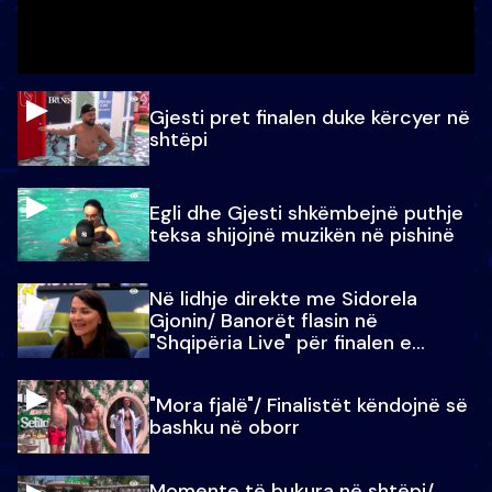
Gjesti pret finalen duke kërcyer në
shtëpi
Egli dhe Gjesti shkëmbejnë puthje
teksa shijojnë muzikën në pishinë
Në lidhje direkte me Sidorela
Gjonin/ Banorët flasin në
"Shqipëria Live" për finalen e
madhe
"Mora fjalë"/ Finalistët këndojnë së
bashku në oborr
Momente të bukura në shtëpi/