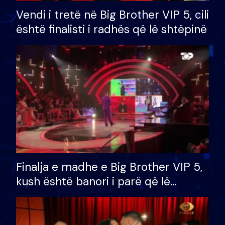
Vendi i tretë në Big Brother VIP 5, cili
është finalisti i radhës që lë shtëpinë
Finalja e madhe e Big Brother VIP 5,
kush është banori i parë që lë
shtëpinë dhe humb mundësinë për
të fituar çmimin e madh