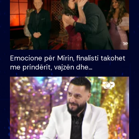
Emocione për Mirin, finalisti takohet
me prindërit, vajzën dhe
bashkëshorten: S’kemi ndonjë letër
divorci apo jo?