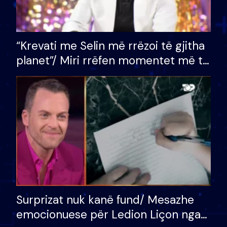
“Krevati me Selin më rrëzoi të gjitha
planet”/ Miri rrëfen momentet më të
bukura në shtëpinë e BB VIP: Do më
mungojë zilja e mëngjesit kur…
Surprizat nuk kanë fund/ Mesazhe
emocionuese për Ledion Liçon nga