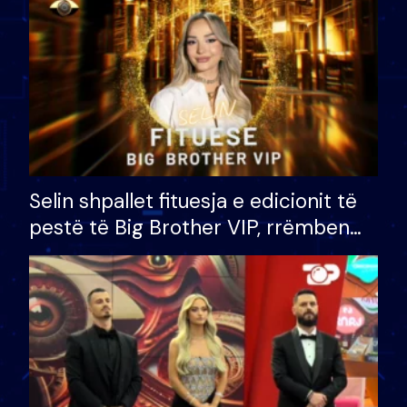
Selin shpallet fituesja e edicionit të
pestë të Big Brother VIP, rrëmben
çmimin e madh prej 100 mijë eurosh