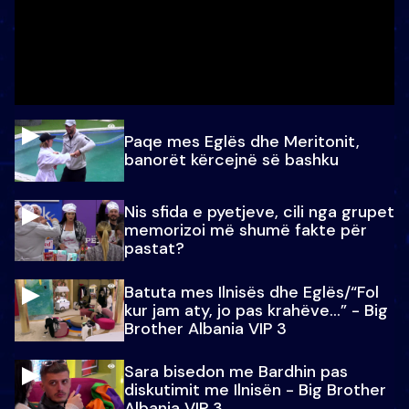
Paqe mes Eglës dhe Meritonit,
banorët kërcejnë së bashku
Nis sfida e pyetjeve, cili nga grupet
memorizoi më shumë fakte për
pastat?
Batuta mes Ilnisës dhe Eglës/“Fol
kur jam aty, jo pas krahëve…” - Big
Brother Albania VIP 3
Sara bisedon me Bardhin pas
diskutimit me Ilnisën - Big Brother
Albania VIP 3