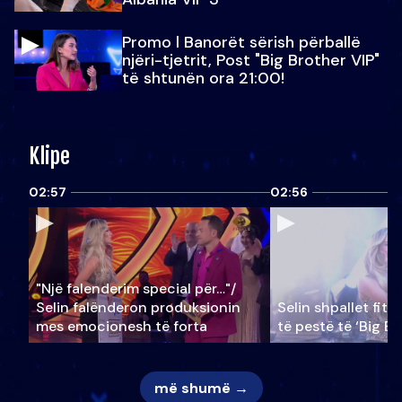
Promo l Banorët sërish përballë
njëri-tjetrit, Post "Big Brother VIP"
të shtunën ora 21:00!
Klipe
02:57
02:56
"Një falenderim special për…"/
Selin falënderon produksionin
Selin shpallet fitu
mes emocionesh të forta
të pestë të ‘Big Br
më shumë →