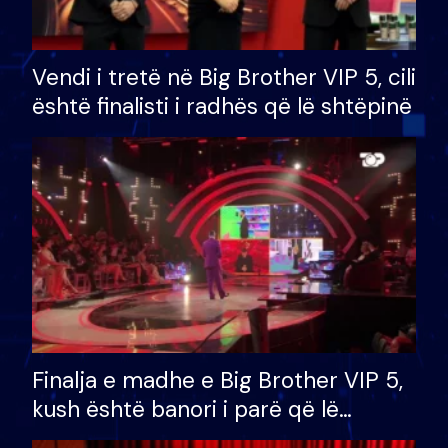
Vendi i tretë në Big Brother VIP 5, cili
është finalisti i radhës që lë shtëpinë
Finalja e madhe e Big Brother VIP 5,
kush është banori i parë që lë
shtëpinë dhe humb mundësinë për