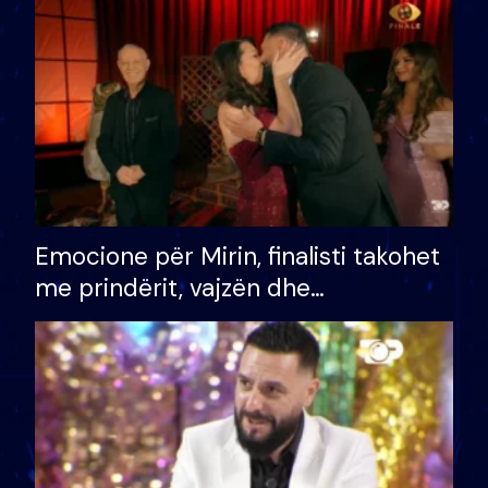
të fituar çmimin e madh
Emocione për Mirin, finalisti takohet
me prindërit, vajzën dhe
bashkëshorten: S’kemi ndonjë letër
divorci apo jo?