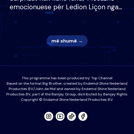
emocionuese për Ledion Liçon nga
nëna dhe fëmijët e tij, moderatori
nuk i mban dot lotët: Nuk meritoj…
më shumë →
This programme has been produced by:
Top Channel
Based on the format Big Brother, created by Endemol Shine Nederland
Producties B.V./John de Mol and owned by Endemol Shine Nederland
Producties BV., part of the Banijay Group, distributed by Banijay Rights.
Copyright © Endamol Shine Nederland Producties B.V.