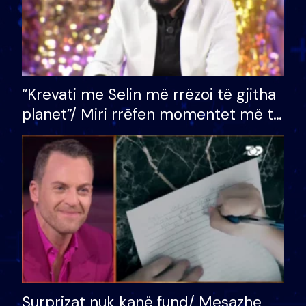
“Krevati me Selin më rrëzoi të gjitha
planet”/ Miri rrëfen momentet më të
bukura në shtëpinë e BB VIP: Do më
mungojë zilja e mëngjesit kur…
Surprizat nuk kanë fund/ Mesazhe