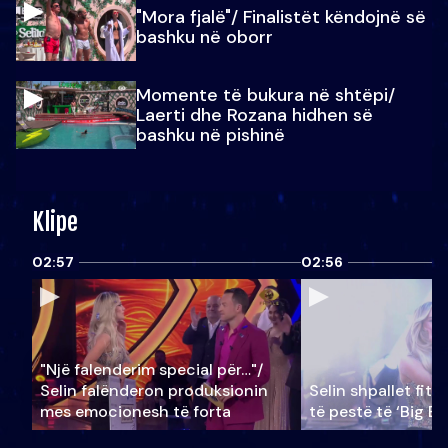
"Mora fjalë"/ Finalistët këndojnë së
bashku në oborr
Momente të bukura në shtëpi/
Laerti dhe Rozana hidhen së
bashku në pishinë
Klipe
02:57
02:56
"Një falenderim special për…"/
Selin falënderon produksionin
Selin shpallet fitu
mes emocionesh të forta
të pestë të ‘Big Br