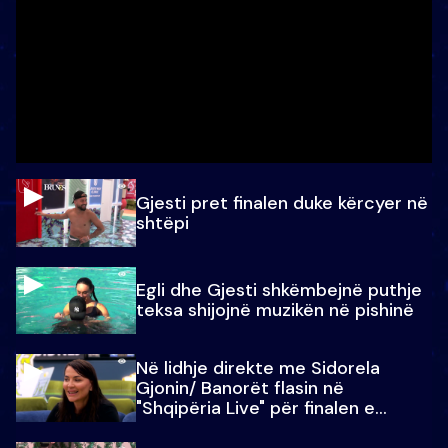
Gjesti pret finalen duke kërcyer në
shtëpi
Egli dhe Gjesti shkëmbejnë puthje
teksa shijojnë muzikën në pishinë
Në lidhje direkte me Sidorela
Gjonin/ Banorët flasin në
"Shqipëria Live" për finalen e
madhe