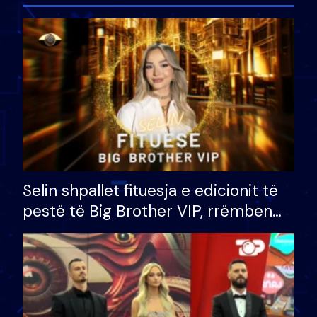
Selin shpallet fituesja e edicionit të
pestë të Big Brother VIP, rrëmben
çmimin e madh prej 100 mijë eurosh