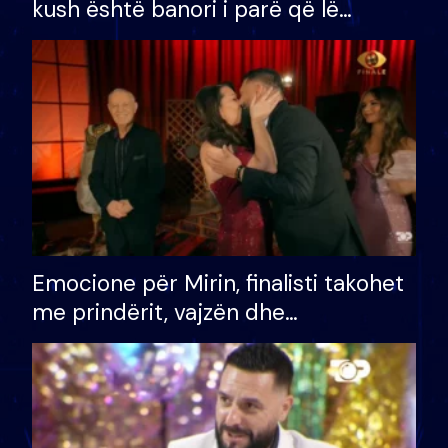
kush është banori i parë që lë
shtëpinë dhe humb mundësinë për
të fituar çmimin e madh
Emocione për Mirin, finalisti takohet
me prindërit, vajzën dhe
bashkëshorten: S’kemi ndonjë letër
divorci apo jo?