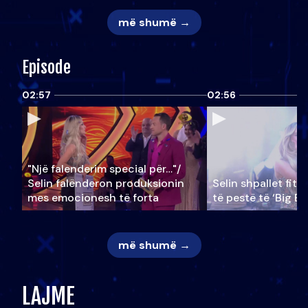
më shumë →
Episode
02:57
02:56
"Një falenderim special për…"/
Selin falënderon produksionin
Selin shpallet fitu
mes emocionesh të forta
të pestë të ‘Big Br
më shumë →
LAJME