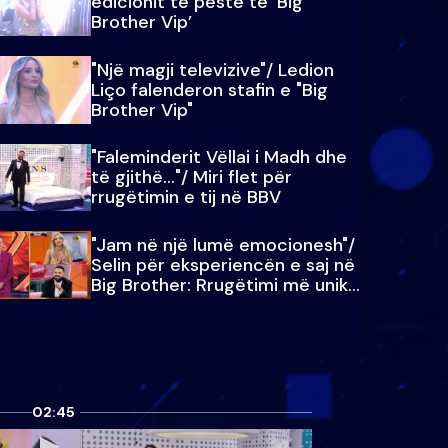
edicionit të pestë të ‘Big
Brother Vip’
"Një magji televizive"/ Ledion
Liço falenderon stafin e "Big
Brother Vip"
"Faleminderit Vëllai i Madh dhe
të gjithë…"/ Miri flet për
rrugëtimin e tij në BBV
"Jam në një lumë emocionesh"/
Selin për eksperiencën e saj në
Big Brother: Rrugëtimi më unik…
02:45