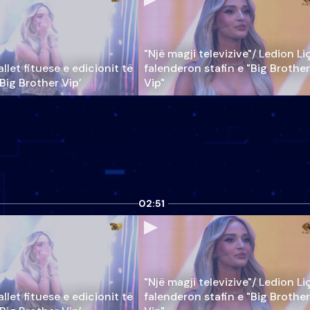
"Një magji televizive"/ Ledion Li
llet fituese e edicionit të
falenderon stafin e "Big Brother
‘Big Brother Vip’
Vip"
02:51
"Një magji televizive"/ Ledion Li
llet fituese e edicionit të
falenderon stafin e "Big Brother