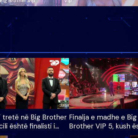
‘Big Brother Vip’
Vip"
i tretë në Big Brother
Finalja e madhe e Big
cili është finalisti i
Brother VIP 5, kush ë
 që lë shtëpinë
banori i parë që lë sh