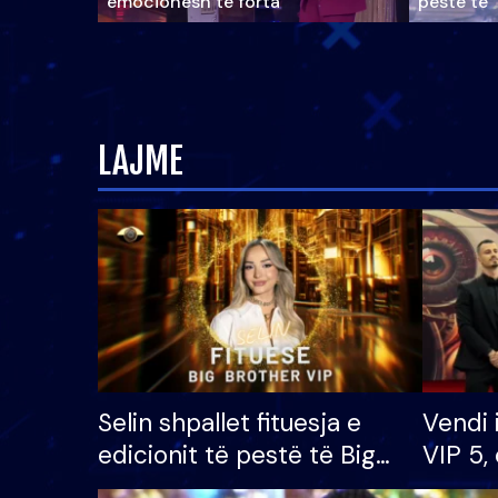
emocionesh të forta
pestë të 
LAJME
Selin shpallet fituesja e
Vendi 
edicionit të pestë të Big
VIP 5, 
Brother VIP, rrëmben
radhës