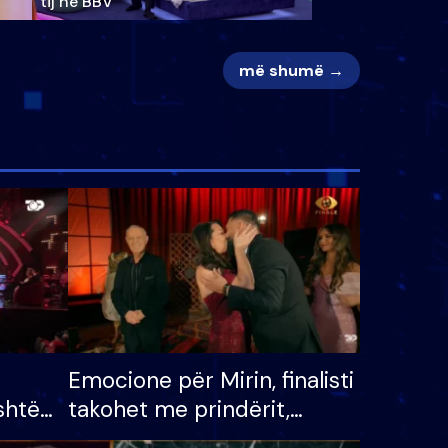
tij në BBV
më shumë →
Emocione për Mirin, finalisti
shtë
takohet me prindërit,
tëpinë
vajzën dhe bashkëshorten: