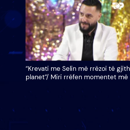
çmimin e madh prej 100
mijë eurosh
“Krevati me Selin më rrëzoi të gjit
planet”/ Miri rrëfen momentet më 
bukura në shtëpinë e BB VIP: Do 
mungojë zilja e mëngjesit kur…