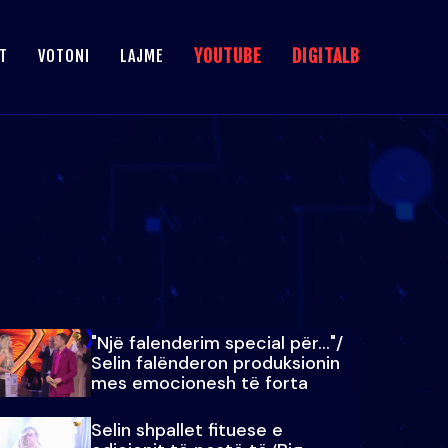
YOUTUBE
DIGITALB
T
VOTONI
LAJME
"Një falenderim special për…"/
Selin falënderon produksionin
mes emocionesh të forta
Selin shpallet fituese e