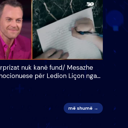
 për
S’kemi ndonjë letër divorci
adh
apo jo?
rprizat nuk kanë fund/ Mesazhe
ocionuese për Ledion Liçon nga
na dhe fëmijët e tij, moderatori
k i mban dot lotët: Nuk meritoj…
më shumë →