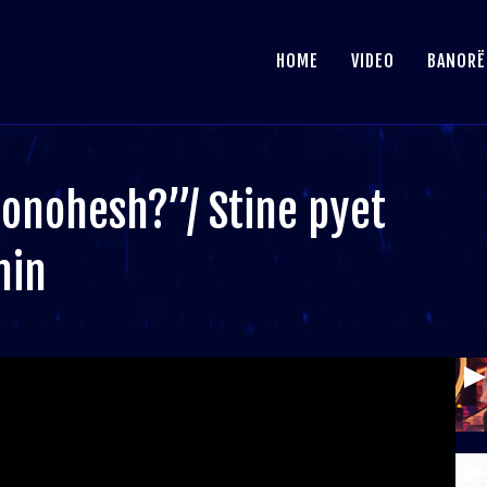
HOME
VIDEO
BANORË
ionohesh?”/ Stine pyet
min