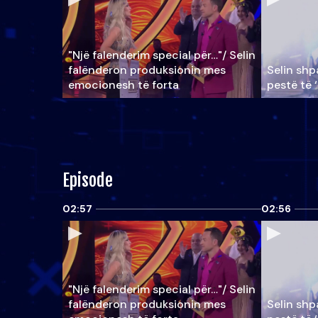
"Një falenderim special për…"/ Selin
falënderon produksionin mes
Selin shpa
emocionesh të forta
pestë të 
Episode
02:57
02:56
"Një falenderim special për…"/ Selin
falënderon produksionin mes
Selin shpa