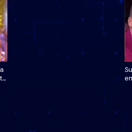
dhe humb mundësinë
të fituar çmimin e m
ha
Su
të
em
më
në
nu