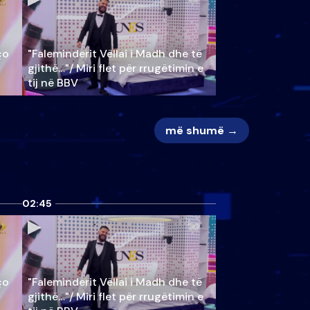
ço
"Faleminderit Vëllai i Madh dhe të
gjithë…"/ Miri flet për rrugëtimin e
tij në BBV
më shumë →
02:45
ço
"Faleminderit Vëllai i Madh dhe të
gjithë…"/ Miri flet për rrugëtimin e