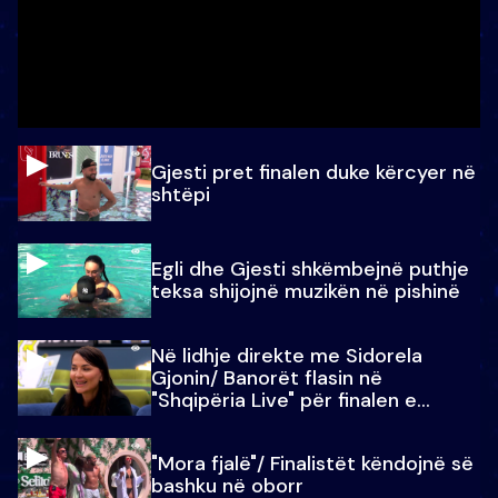
Gjesti pret finalen duke kërcyer në
shtëpi
Egli dhe Gjesti shkëmbejnë puthje
teksa shijojnë muzikën në pishinë
Në lidhje direkte me Sidorela
Gjonin/ Banorët flasin në
"Shqipëria Live" për finalen e
madhe
"Mora fjalë"/ Finalistët këndojnë së
bashku në oborr