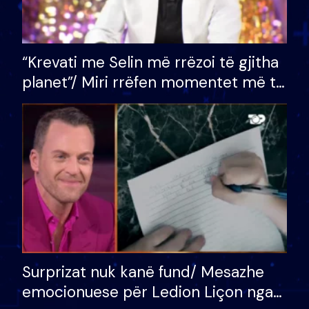
“Krevati me Selin më rrëzoi të gjitha
planet”/ Miri rrëfen momentet më të
bukura në shtëpinë e BB VIP: Do më
mungojë zilja e mëngjesit kur…
Surprizat nuk kanë fund/ Mesazhe
emocionuese për Ledion Liçon nga