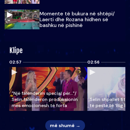
Momente të bukura në shtëpi/
Laerti dhe Rozana hidhen së
bashku në pishinë
Klipe
02:57
02:56
"Një falenderim special për…"/
Selin falënderon produksionin
Selin shpallet fitu
mes emocionesh të forta
të pestë të ‘Big Br
më shumë →