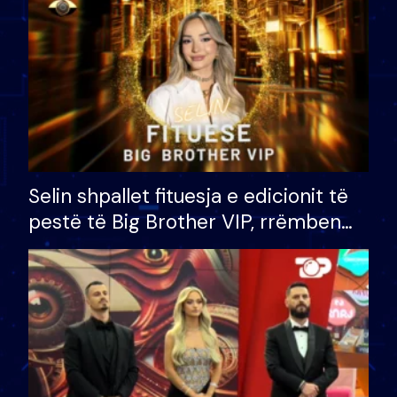
Selin shpallet fituesja e edicionit të
pestë të Big Brother VIP, rrëmben
çmimin e madh prej 100 mijë eurosh