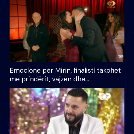
të fituar çmimin e madh
Emocione për Mirin, finalisti takohet
me prindërit, vajzën dhe
bashkëshorten: S’kemi ndonjë letër
divorci apo jo?