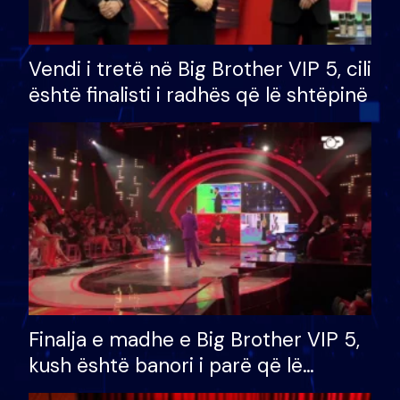
Vendi i tretë në Big Brother VIP 5, cili
është finalisti i radhës që lë shtëpinë
Finalja e madhe e Big Brother VIP 5,
kush është banori i parë që lë
shtëpinë dhe humb mundësinë për