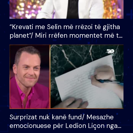
“Krevati me Selin më rrëzoi të gjitha
planet”/ Miri rrëfen momentet më të
bukura në shtëpinë e BB VIP: Do më
mungojë zilja e mëngjesit kur…
Surprizat nuk kanë fund/ Mesazhe
emocionuese për Ledion Liçon nga