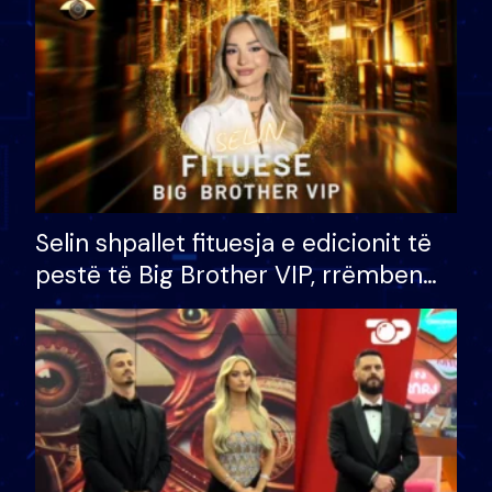
Selin shpallet fituesja e edicionit të
pestë të Big Brother VIP, rrëmben
çmimin e madh prej 100 mijë eurosh