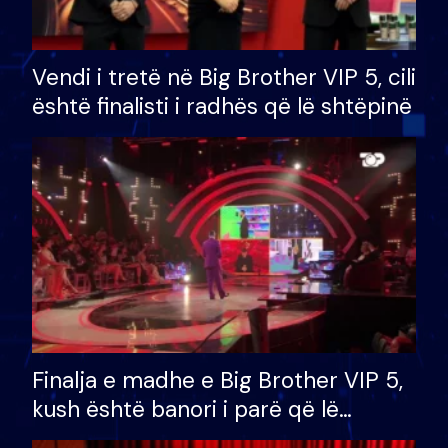
Vendi i tretë në Big Brother VIP 5, cili
është finalisti i radhës që lë shtëpinë
Finalja e madhe e Big Brother VIP 5,
kush është banori i parë që lë
shtëpinë dhe humb mundësinë për