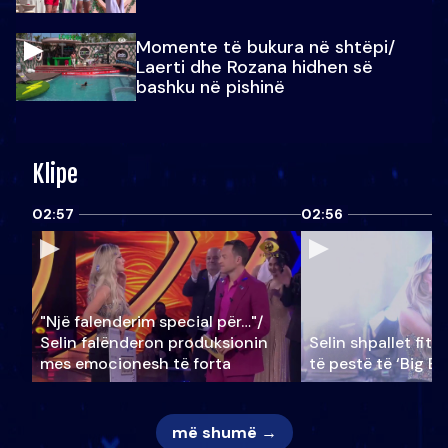
Momente të bukura në shtëpi/
Laerti dhe Rozana hidhen së
bashku në pishinë
Klipe
02:57
02:56
"Një falenderim special për…"/
Selin falënderon produksionin
Selin shpallet fitu
mes emocionesh të forta
të pestë të ‘Big Br
më shumë →