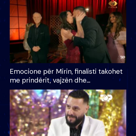
të fituar çmimin e madh
Emocione për Mirin, finalisti takohet
me prindërit, vajzën dhe
bashkëshorten: S’kemi ndonjë letër
divorci apo jo?