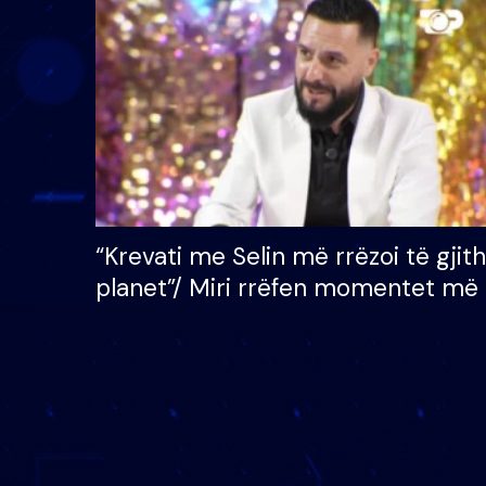
çmimin e madh prej 100
mijë eurosh
“Krevati me Selin më rrëzoi të gjit
planet”/ Miri rrëfen momentet më 
bukura në shtëpinë e BB VIP: Do 
mungojë zilja e mëngjesit kur…