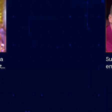
dhe humb mundësinë
të fituar çmimin e m
ha
Su
të
em
më
në
nu