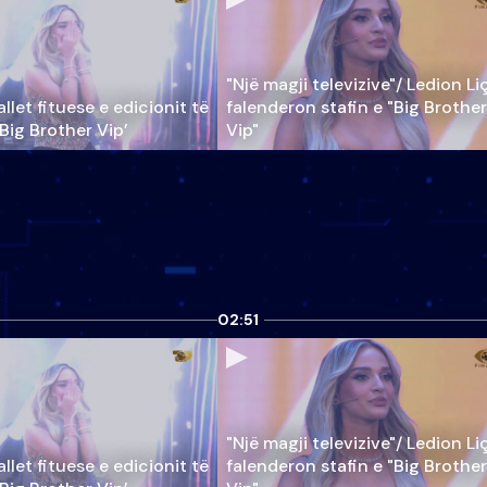
"Një magji televizive"/ Ledion Li
llet fituese e edicionit të
falenderon stafin e "Big Brother
‘Big Brother Vip’
Vip"
02:51
"Një magji televizive"/ Ledion Li
llet fituese e edicionit të
falenderon stafin e "Big Brother