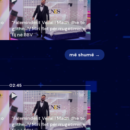
ço
"Faleminderit Vëllai i Madh dhe të
gjithë…"/ Miri flet për rrugëtimin e
tij në BBV
më shumë →
02:45
ço
"Faleminderit Vëllai i Madh dhe të
gjithë…"/ Miri flet për rrugëtimin e