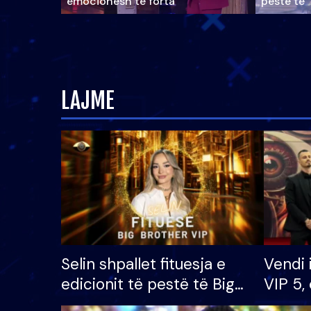
emocionesh të forta
pestë të 
LAJME
Selin shpallet fituesja e
Vendi 
edicionit të pestë të Big
VIP 5, 
Brother VIP, rrëmben
radhës