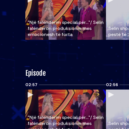
"Një falenderim special për…"/ Selin
falënderon produksionin mes
Selin shpa
emocionesh të forta
pestë të 
Episode
02:57
02:56
"Një falenderim special për…"/ Selin
falënderon produksionin mes
Selin shpa