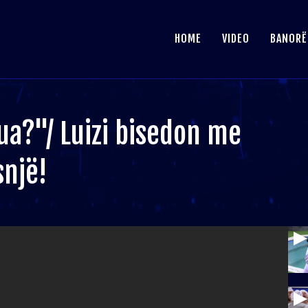
HOME
VIDEO
BANORË
ua?"/ Luizi bisedon me
snjë!