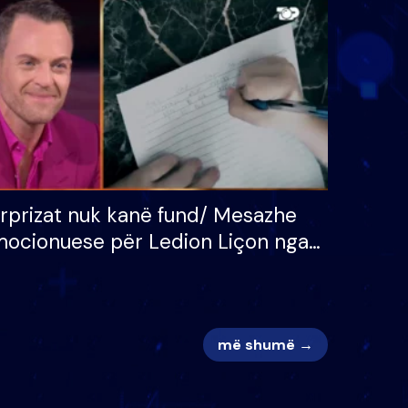
 për
S’kemi ndonjë letër divorci
adh
apo jo?
rprizat nuk kanë fund/ Mesazhe
ocionuese për Ledion Liçon nga
na dhe fëmijët e tij, moderatori
k i mban dot lotët: Nuk meritoj…
më shumë →