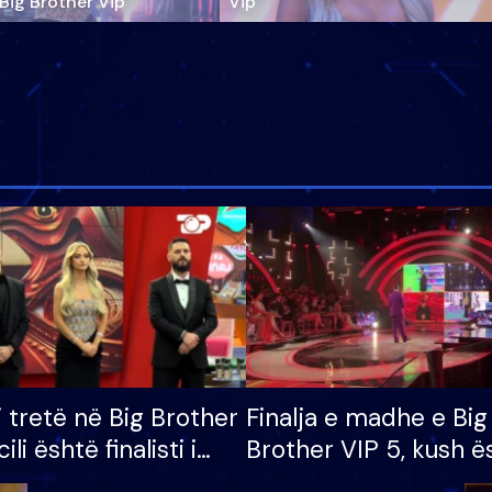
‘Big Brother Vip’
Vip"
i tretë në Big Brother
Finalja e madhe e Big
cili është finalisti i
Brother VIP 5, kush ë
 që lë shtëpinë
banori i parë që lë sh