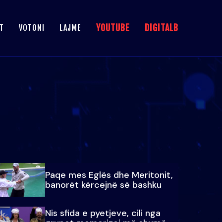
YOUTUBE
DIGITALB
T
VOTONI
LAJME
Paqe mes Eglës dhe Meritonit,
banorët kërcejnë së bashku
Nis sfida e pyetjeve, cili nga