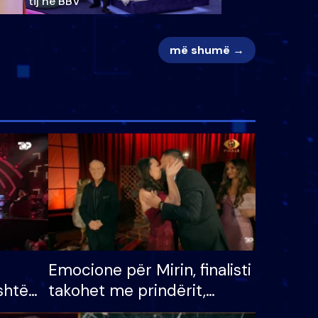
tij në BBV
më shumë →
Emocione për Mirin, finalisti
shtë
takohet me prindërit,
tëpinë
vajzën dhe bashkëshorten: