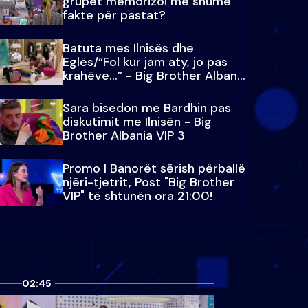
grupet memorizoi më shumë
fakte për pastat?
Batuta mes Ilnisës dhe
Eglës/“Fol kur jam aty, jo pas
krahëve…” - Big Brother Albania
VIP 3
Sara bisedon me Bardhin pas
diskutimit me Ilnisën - Big
Brother Albania VIP 3
Promo l Banorët sërish përballë
njëri-tjetrit, Post "Big Brother
VIP" të shtunën ora 21:00!
02:45