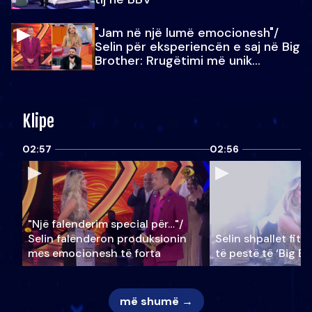
"Jam në një lumë emocionesh"/
Selin për eksperiencën e saj në Big
Brother: Rrugëtimi më unik…
Klipe
02:57
02:56
"Një falenderim special për…"/
Selin falënderon produksionin
Selin shpallet fitu
mes emocionesh të forta
të pestë të ‘Big Br
më shumë →