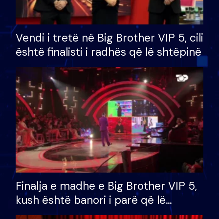
Vendi i tretë në Big Brother VIP 5, cili
është finalisti i radhës që lë shtëpinë
Finalja e madhe e Big Brother VIP 5,
kush është banori i parë që lë
shtëpinë dhe humb mundësinë për