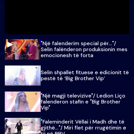
"Një falenderim special për…"/
Selin falënderon produksionin mes
emocionesh të forta
Selin shpallet fituese e edicionit të
pestë të ‘Big Brother Vip’
"Një magji televizive"/ Ledion Liço
falenderon stafin e "Big Brother
Vip"
"Faleminderit Vëllai i Madh dhe të
gjithë…"/ Miri flet për rrugëtimin e
tij në BBV