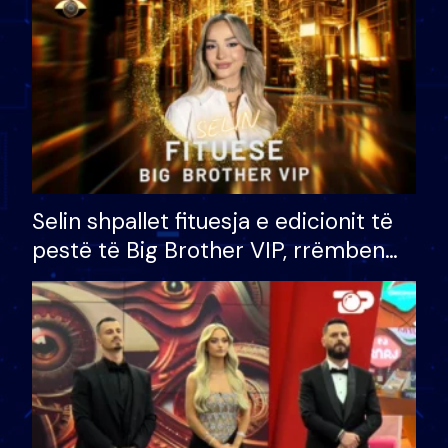
Selin shpallet fituesja e edicionit të
pestë të Big Brother VIP, rrëmben
çmimin e madh prej 100 mijë eurosh