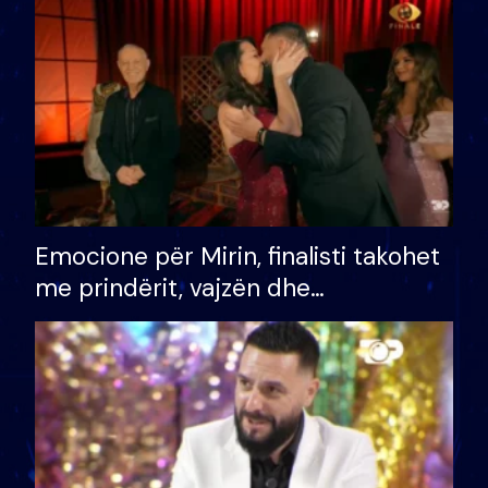
të fituar çmimin e madh
Emocione për Mirin, finalisti takohet
me prindërit, vajzën dhe
bashkëshorten: S’kemi ndonjë letër
divorci apo jo?