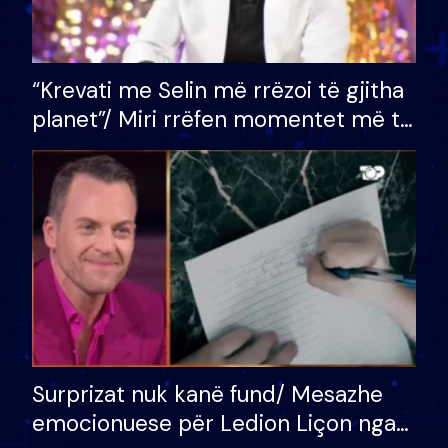
“Krevati me Selin më rrëzoi të gjitha
planet”/ Miri rrëfen momentet më të
bukura në shtëpinë e BB VIP: Do më
mungojë zilja e mëngjesit kur…
Surprizat nuk kanë fund/ Mesazhe
emocionuese për Ledion Liçon nga