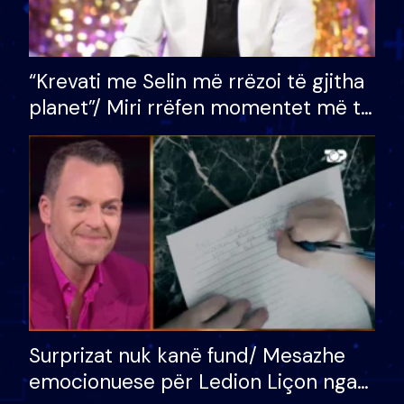
“Krevati me Selin më rrëzoi të gjitha
planet”/ Miri rrëfen momentet më të
bukura në shtëpinë e BB VIP: Do më
mungojë zilja e mëngjesit kur…
Surprizat nuk kanë fund/ Mesazhe
emocionuese për Ledion Liçon nga