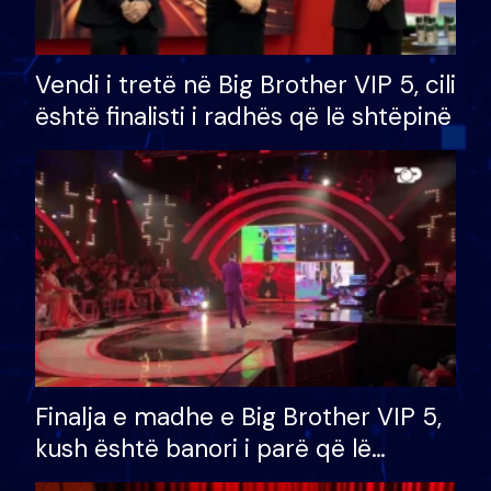
Vendi i tretë në Big Brother VIP 5, cili
është finalisti i radhës që lë shtëpinë
Finalja e madhe e Big Brother VIP 5,
kush është banori i parë që lë
shtëpinë dhe humb mundësinë për