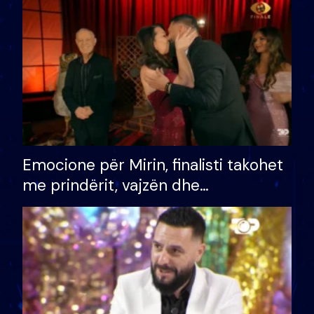
të fituar çmimin e madh
Emocione për Mirin, finalisti takohet
me prindërit, vajzën dhe
bashkëshorten: S’kemi ndonjë letër
divorci apo jo?