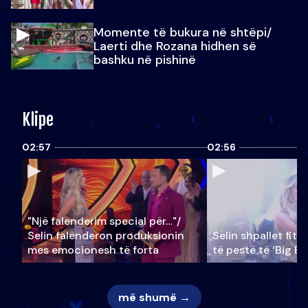
Momente të bukura në shtëpi/
Laerti dhe Rozana hidhen së
bashku në pishinë
Klipe
02:57
02:56
"Një falenderim special për…"/
Selin falënderon produksionin
Selin shpallet fitu
mes emocionesh të forta
të pestë të ‘Big Br
më shumë →