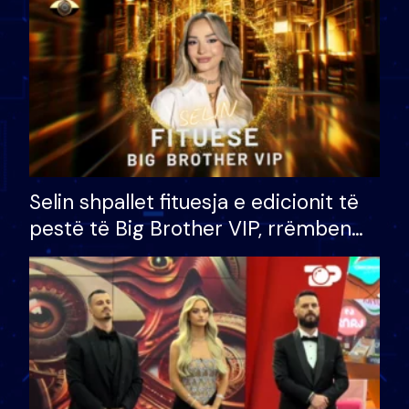
Selin shpallet fituesja e edicionit të
pestë të Big Brother VIP, rrëmben
çmimin e madh prej 100 mijë eurosh