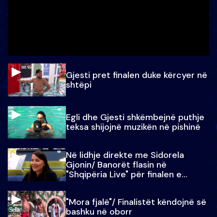
Gjesti pret finalen duke kërcyer në
shtëpi
Egli dhe Gjesti shkëmbejnë puthje
teksa shijojnë muzikën në pishinë
Në lidhje direkte me Sidorela
Gjonin/ Banorët flasin në
"Shqipëria Live" për finalen e
madhe
"Mora fjalë"/ Finalistët këndojnë së
bashku në oborr