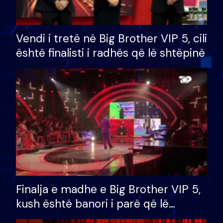
Vendi i tretë në Big Brother VIP 5, cili
është finalisti i radhës që lë shtëpinë
Finalja e madhe e Big Brother VIP 5,
kush është banori i parë që lë
shtëpinë dhe humb mundësinë për