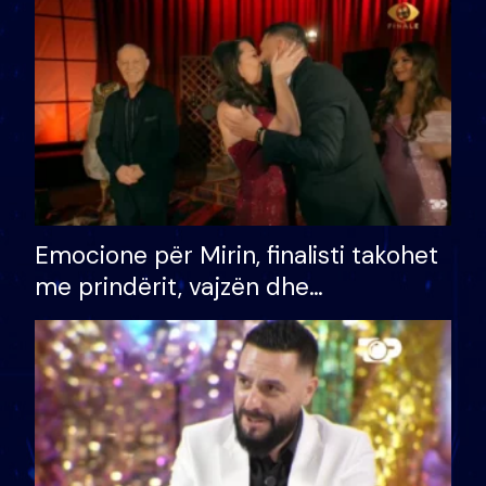
të fituar çmimin e madh
Emocione për Mirin, finalisti takohet
me prindërit, vajzën dhe
bashkëshorten: S’kemi ndonjë letër
divorci apo jo?