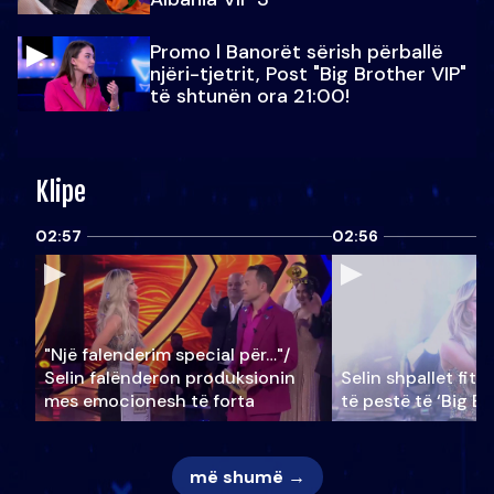
Promo l Banorët sërish përballë
njëri-tjetrit, Post "Big Brother VIP"
të shtunën ora 21:00!
Klipe
02:57
02:56
"Një falenderim special për…"/
Selin falënderon produksionin
Selin shpallet fitu
mes emocionesh të forta
të pestë të ‘Big Br
më shumë →