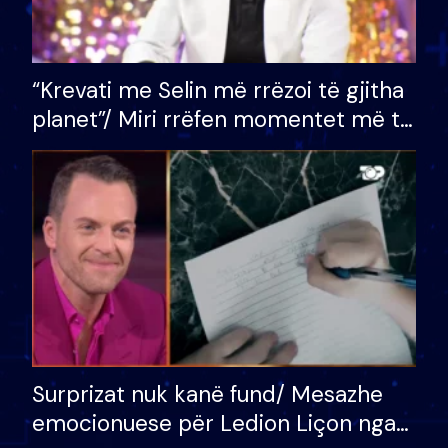
“Krevati me Selin më rrëzoi të gjitha
planet”/ Miri rrëfen momentet më të
bukura në shtëpinë e BB VIP: Do më
mungojë zilja e mëngjesit kur…
Surprizat nuk kanë fund/ Mesazhe
emocionuese për Ledion Liçon nga