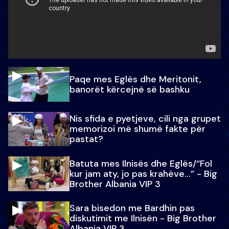
Paqe mes Eglës dhe Meritonit,
banorët kërcejnë së bashku
Nis sfida e pyetjeve, cili nga grupet
memorizoi më shumë fakte për
pastat?
Batuta mes Ilnisës dhe Eglës/“Fol
kur jam aty, jo pas krahëve…” - Big
Brother Albania VIP 3
Sara bisedon me Bardhin pas
diskutimit me Ilnisën - Big Brother
Albania VIP 3