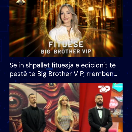
Selin shpallet fituesja e edicionit të
pestë të Big Brother VIP, rrëmben
çmimin e madh prej 100 mijë eurosh