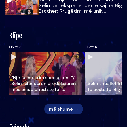
Selin për eksperiencën e saj në Big
Brother: Rrugëtimi më unik…
Klipe
02:57
02:56
"Një falenderim special për…"/
Selin falënderon produksionin
Selin shpallet fitu
mes emocionesh të forta
të pestë të ‘Big Br
më shumë →