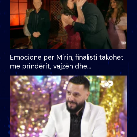
Emocione për Mirin, finalisti takohet
me prindërit, vajzën dhe
bashkëshorten: S’kemi ndonjë letër
divorci apo jo?