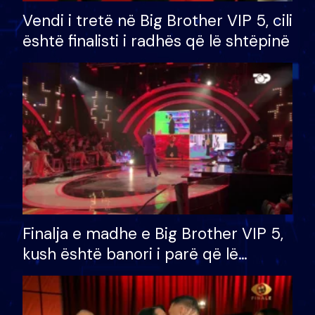
Vendi i tretë në Big Brother VIP 5, cili
është finalisti i radhës që lë shtëpinë
Finalja e madhe e Big Brother VIP 5,
kush është banori i parë që lë
shtëpinë dhe humb mundësinë për
të fituar çmimin e madh