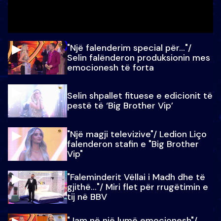
"Një falenderim special për…"/
Selin falënderon produksionin mes
emocionesh të forta
Selin shpallet fituese e edicionit të
pestë të ‘Big Brother Vip’
"Një magji televizive"/ Ledion Liço
falenderon stafin e "Big Brother
Vip"
"Faleminderit Vëllai i Madh dhe të
gjithë…"/ Miri flet për rrugëtimin e
tij në BBV
"Jam në një lumë emocionesh"/