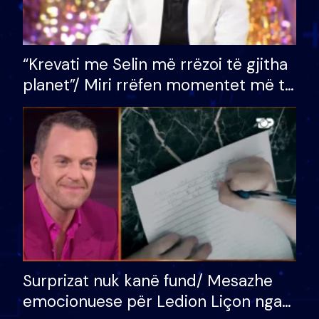
“Krevati me Selin më rrëzoi të gjitha
planet”/ Miri rrëfen momentet më të
bukura në shtëpinë e BB VIP: Do më
mungojë zilja e mëngjesit kur…
Surprizat nuk kanë fund/ Mesazhe
emocionuese për Ledion Liçon nga