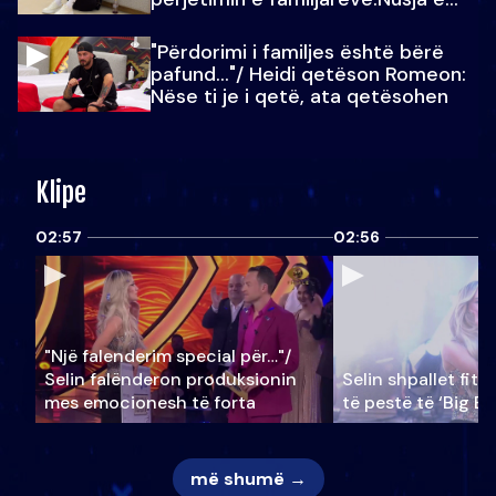
Julit…
"Përdorimi i familjes është bërë
pafund…"/ Heidi qetëson Romeon:
Nëse ti je i qetë, ata qetësohen
Klipe
02:57
02:56
"Një falenderim special për…"/
Selin falënderon produksionin
Selin shpallet fitu
mes emocionesh të forta
të pestë të ‘Big Br
më shumë →