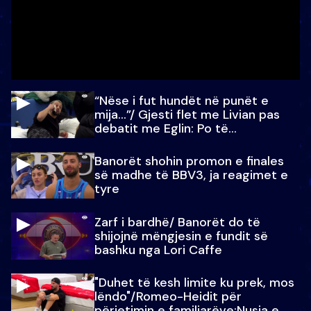
“Nëse i fut hundët në punët e
mija…”/ Gjesti flet me Livian pas
debatit me Eglin: Po të
paralajmëroj
Banorët shohin promon e finales
së madhe të BBV3, ja reagimet e
tyre
Zarf i bardhë/ Banorët do të
shijojnë mëngjesin e fundit së
bashku nga Lori Caffe
"Duhet të kesh limite ku prek, mos
lëndo"/Romeo-Heidit për
përjetimin e familjarëve:Nusja e