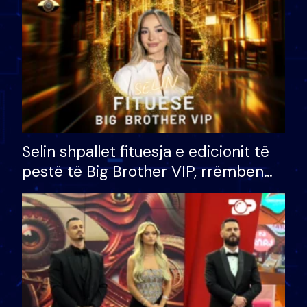
Selin shpallet fituesja e edicionit të
pestë të Big Brother VIP, rrëmben
çmimin e madh prej 100 mijë eurosh