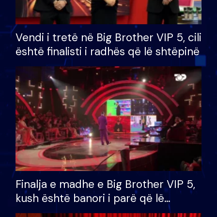
Vendi i tretë në Big Brother VIP 5, cili
është finalisti i radhës që lë shtëpinë
Finalja e madhe e Big Brother VIP 5,
kush është banori i parë që lë
shtëpinë dhe humb mundësinë për