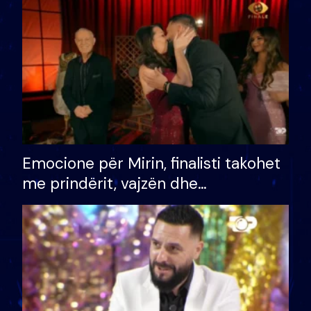
të fituar çmimin e madh
Emocione për Mirin, finalisti takohet
me prindërit, vajzën dhe
bashkëshorten: S’kemi ndonjë letër
divorci apo jo?