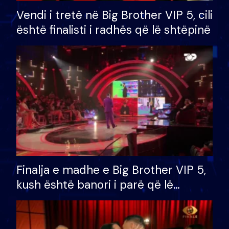
Vendi i tretë në Big Brother VIP 5, cili
është finalisti i radhës që lë shtëpinë
Finalja e madhe e Big Brother VIP 5,
kush është banori i parë që lë
shtëpinë dhe humb mundësinë për
të fituar çmimin e madh