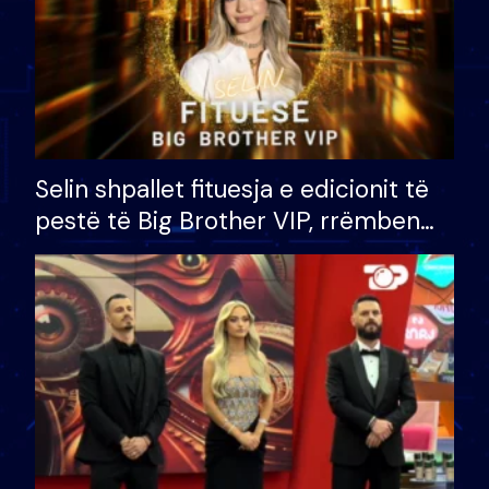
Selin shpallet fituesja e edicionit të
pestë të Big Brother VIP, rrëmben
çmimin e madh prej 100 mijë eurosh