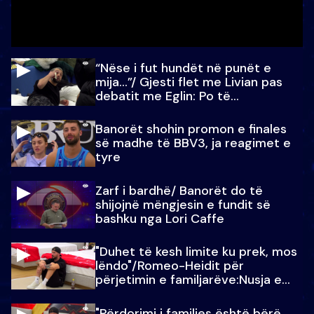
“Nëse i fut hundët në punët e
mija…”/ Gjesti flet me Livian pas
debatit me Eglin: Po të
paralajmëroj
Banorët shohin promon e finales
së madhe të BBV3, ja reagimet e
tyre
Zarf i bardhë/ Banorët do të
shijojnë mëngjesin e fundit së
bashku nga Lori Caffe
"Duhet të kesh limite ku prek, mos
lëndo"/Romeo-Heidit për
përjetimin e familjarëve:Nusja e
Julit…
"Përdorimi i familjes është bërë