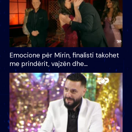
Emocione për Mirin, finalisti takohet
me prindërit, vajzën dhe
bashkëshorten: S’kemi ndonjë letër
divorci apo jo?