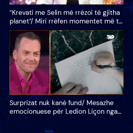
“Krevati me Selin më rrëzoi të gjitha
planet”/ Miri rrëfen momentet më të
bukura në shtëpinë e BB VIP: Do më
mungojë zilja e mëngjesit kur…
Surprizat nuk kanë fund/ Mesazhe
emocionuese për Ledion Liçon nga
nëna dhe fëmijët e tij, moderatori
nuk i mban dot lotët: Nuk meritoj…