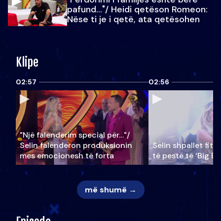
pafund…"/ Heidi qetëson Romeon:
Nëse ti je i qetë, ata qetësohen
Klipe
02:57
02:56
"Një falenderim special për…"/
Selin falënderon produksionin
Selin shpallet fitu
mes emocionesh të forta
të pestë të ‘Big Br
më shumë →