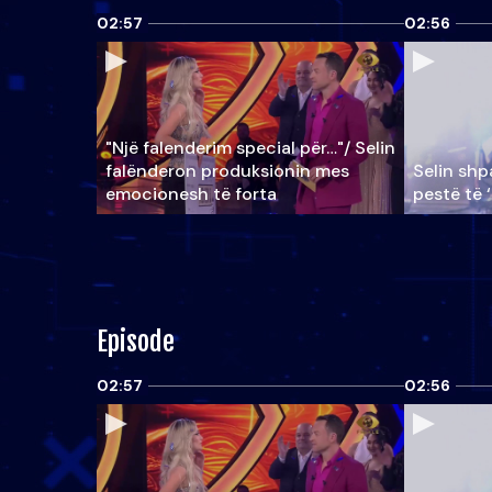
02:57
02:56
"Një falenderim special për…"/ Selin
falënderon produksionin mes
Selin shpa
emocionesh të forta
pestë të 
Episode
02:57
02:56