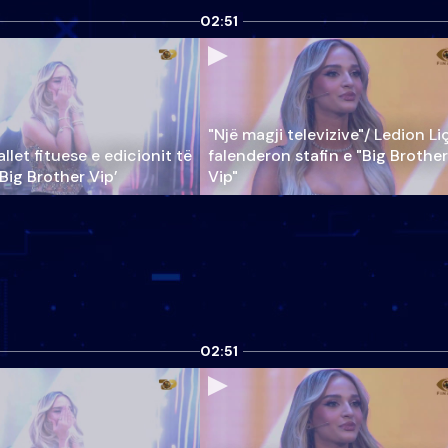
02:51
"Një magji televizive"/ Ledion Li
llet fituese e edicionit të
falenderon stafin e "Big Brother
‘Big Brother Vip’
Vip"
02:51