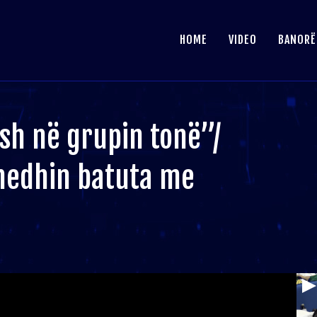
HOME
VIDEO
BANORË
esh në grupin tonë”/
hedhin batuta me