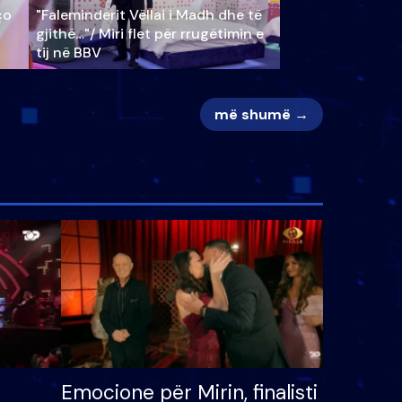
ço
"Faleminderit Vëllai i Madh dhe të
gjithë…"/ Miri flet për rrugëtimin e
tij në BBV
më shumë →
Emocione për Mirin, finalisti