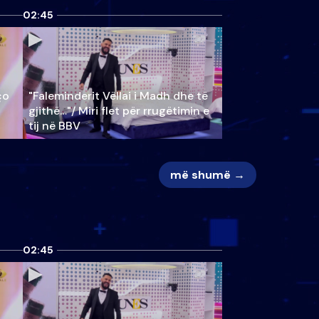
02:45
ço
"Faleminderit Vëllai i Madh dhe të
gjithë…"/ Miri flet për rrugëtimin e
tij në BBV
më shumë →
02:45