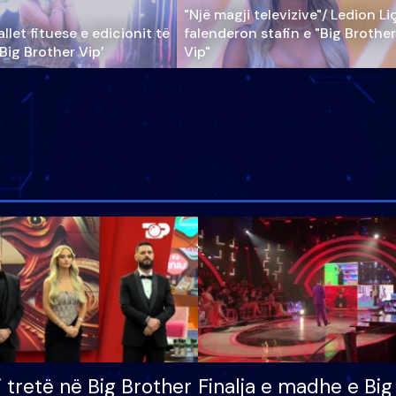
"Një magji televizive"/ Ledion Li
llet fituese e edicionit të
falenderon stafin e "Big Brother
‘Big Brother Vip’
Vip"
i tretë në Big Brother
Finalja e madhe e Big