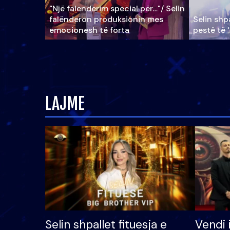
"Një falenderim special për…"/ Selin
falënderon produksionin mes
Selin shpa
emocionesh të forta
pestë të 
LAJME
Selin shpallet fituesja e
Vendi 