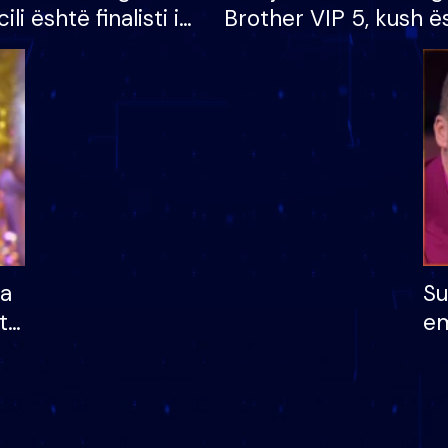
cili është finalisti i
Brother VIP 5, kush ë
 që lë shtëpinë
banori i parë që lë sh
dhe humb mundësinë
të fituar çmimin e m
ha
Su
të
em
më
në
nu