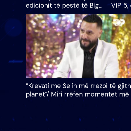
edicionit të pestë të Big
VIP 5, 
Brother VIP, rrëmben
radhës
çmimin e madh prej 100
mijë eurosh
“Krevati me Selin më rrëzoi të gjit
planet”/ Miri rrëfen momentet më 
bukura në shtëpinë e BB VIP: Do 
mungojë zilja e mëngjesit kur…