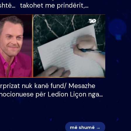
shtë
takohet me prindërit,
tëpinë
vajzën dhe bashkëshorten:
 për
S’kemi ndonjë letër divorci
adh
apo jo?
rprizat nuk kanë fund/ Mesazhe
ocionuese për Ledion Liçon nga
na dhe fëmijët e tij, moderatori
k i mban dot lotët: Nuk meritoj…
më shumë →