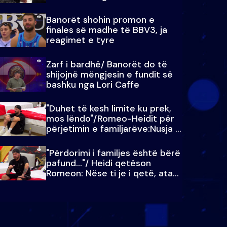
paralajmëroj
Banorët shohin promon e
finales së madhe të BBV3, ja
reagimet e tyre
Zarf i bardhë/ Banorët do të
shijojnë mëngjesin e fundit së
bashku nga Lori Caffe
"Duhet të kesh limite ku prek,
mos lëndo"/Romeo-Heidit për
përjetimin e familjarëve:Nusja e
Julit…
"Përdorimi i familjes është bërë
pafund…"/ Heidi qetëson
Romeon: Nëse ti je i qetë, ata
qetësohen