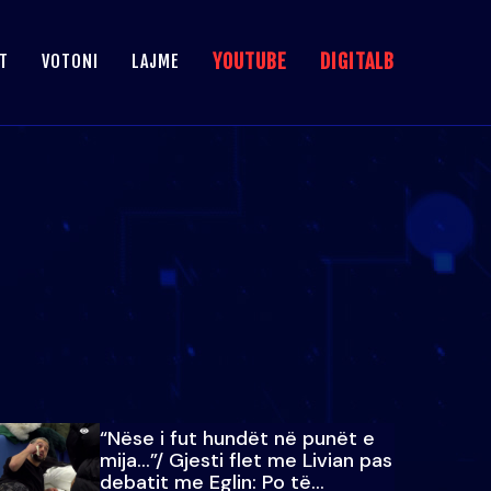
YOUTUBE
DIGITALB
T
VOTONI
LAJME
“Nëse i fut hundët në punët e
mija…”/ Gjesti flet me Livian pas
debatit me Eglin: Po të