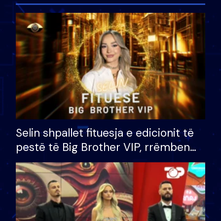
Selin shpallet fituesja e edicionit të
pestë të Big Brother VIP, rrëmben
çmimin e madh prej 100 mijë eurosh