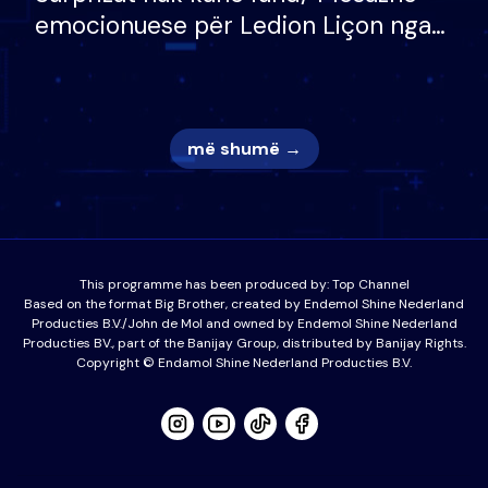
emocionuese për Ledion Liçon nga
nëna dhe fëmijët e tij, moderatori
nuk i mban dot lotët: Nuk meritoj…
më shumë →
This programme has been produced by:
Top Channel
Based on the format Big Brother, created by Endemol Shine Nederland
Producties B.V./John de Mol and owned by Endemol Shine Nederland
Producties BV., part of the Banijay Group, distributed by Banijay Rights.
Copyright © Endamol Shine Nederland Producties B.V.