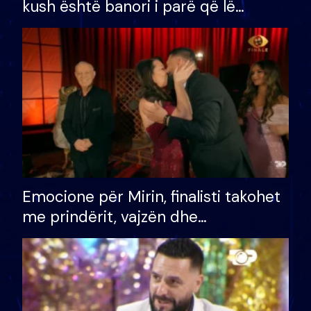
kush është banori i parë që lë
shtëpinë dhe humb mundësinë për
të fituar çmimin e madh
Emocione për Mirin, finalisti takohet
me prindërit, vajzën dhe
bashkëshorten: S’kemi ndonjë letër
divorci apo jo?