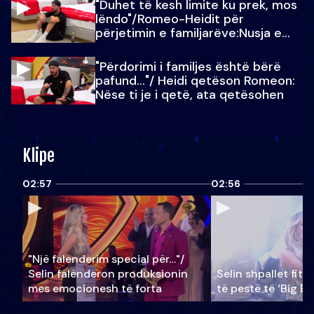
"Duhet të kesh limite ku prek, mos
lëndo"/Romeo-Heidit për
përjetimin e familjarëve:Nusja e
Julit…
"Përdorimi i familjes është bërë
pafund…"/ Heidi qetëson Romeon:
Nëse ti je i qetë, ata qetësohen
Klipe
02:57
02:56
"Një falenderim special për…"/
Selin falënderon produksionin
Selin shpallet fitu
mes emocionesh të forta
të pestë të ‘Big Br