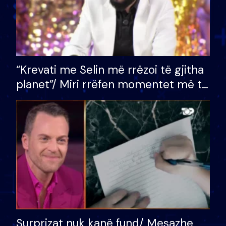
“Krevati me Selin më rrëzoi të gjitha
planet”/ Miri rrëfen momentet më të
bukura në shtëpinë e BB VIP: Do më
mungojë zilja e mëngjesit kur…
Surprizat nuk kanë fund/ Mesazhe