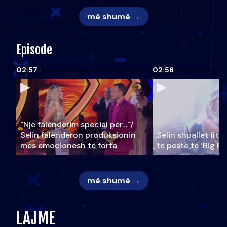
më shumë →
Episode
02:57
02:56
"Një falenderim special për…"/
Selin falënderon produksionin
Selin shpallet fitu
mes emocionesh të forta
të pestë të ‘Big Br
më shumë →
LAJME