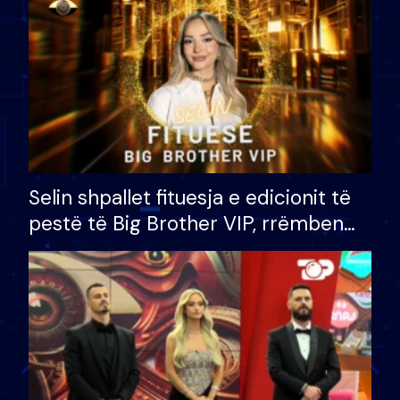
Selin shpallet fituesja e edicionit të
pestë të Big Brother VIP, rrëmben
çmimin e madh prej 100 mijë eurosh