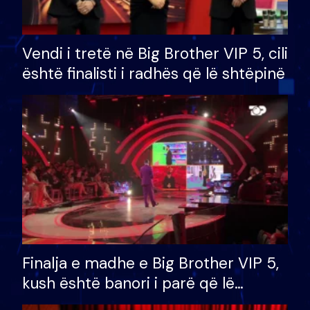
Vendi i tretë në Big Brother VIP 5, cili
është finalisti i radhës që lë shtëpinë
Finalja e madhe e Big Brother VIP 5,
kush është banori i parë që lë
shtëpinë dhe humb mundësinë për