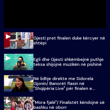
Gjesti pret finalen duke kërcyer në
shtëpi
Egli dhe Gjesti shkëmbejnë puthje
teksa shijojnë muzikën në pishinë
Në lidhje direkte me Sidorela
Gjonin/ Banorët flasin në
"Shqipëria Live" për finalen e
madhe
"Mora fjalë"/ Finalistët këndojnë së
bashku në oborr