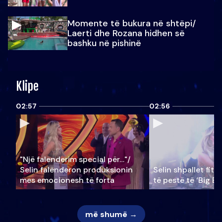
Momente të bukura në shtëpi/
Laerti dhe Rozana hidhen së
bashku në pishinë
Klipe
02:57
02:56
"Një falenderim special për…"/
Selin falënderon produksionin
Selin shpallet fitu
mes emocionesh të forta
të pestë të ‘Big Br
më shumë →