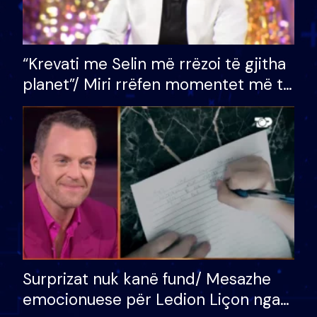
“Krevati me Selin më rrëzoi të gjitha
planet”/ Miri rrëfen momentet më të
bukura në shtëpinë e BB VIP: Do më
mungojë zilja e mëngjesit kur…
Surprizat nuk kanë fund/ Mesazhe
emocionuese për Ledion Liçon nga