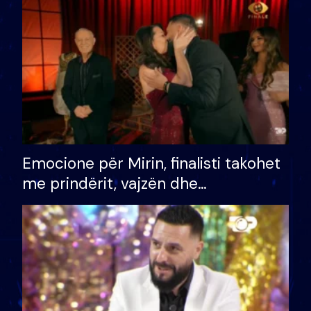
të fituar çmimin e madh
Emocione për Mirin, finalisti takohet
me prindërit, vajzën dhe
bashkëshorten: S’kemi ndonjë letër
divorci apo jo?