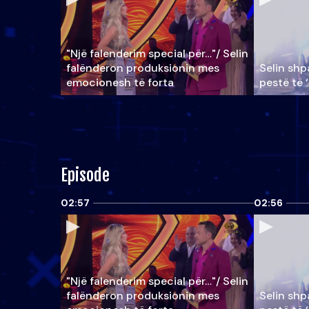
"Një falenderim special për…"/ Selin
falënderon produksionin mes
Selin shpa
emocionesh të forta
pestë të 
Episode
02:57
02:56
"Një falenderim special për…"/ Selin
falënderon produksionin mes
Selin shpa