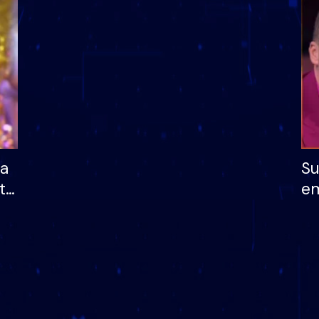
dhe humb mundësinë
të fituar çmimin e m
ha
Su
të
em
më
në
nu