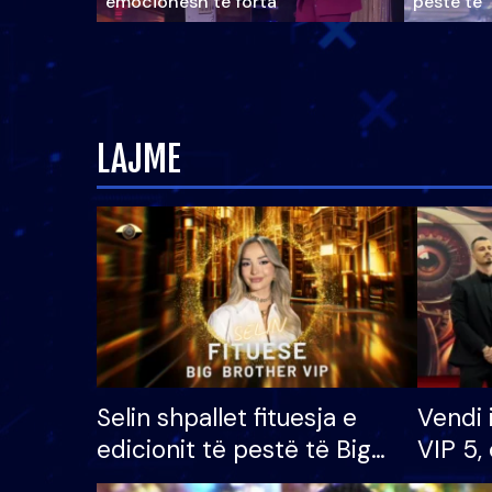
emocionesh të forta
pestë të 
LAJME
Selin shpallet fituesja e
Vendi 
edicionit të pestë të Big
VIP 5, 
Brother VIP, rrëmben
radhës