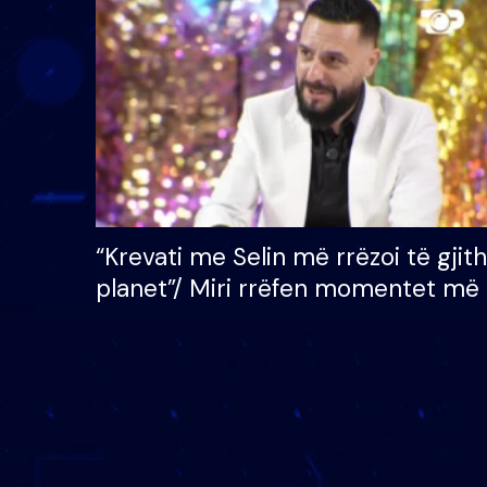
çmimin e madh prej 100
mijë eurosh
“Krevati me Selin më rrëzoi të gjit
planet”/ Miri rrëfen momentet më 
bukura në shtëpinë e BB VIP: Do 
mungojë zilja e mëngjesit kur…