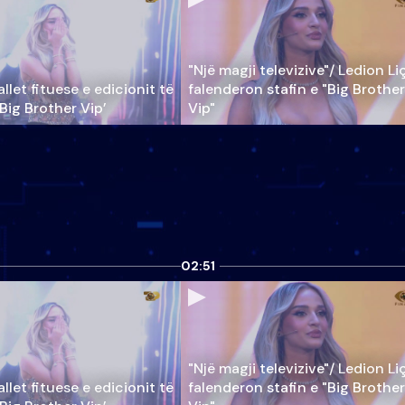
"Një magji televizive"/ Ledion Li
llet fituese e edicionit të
falenderon stafin e "Big Brother
‘Big Brother Vip’
Vip"
02:51
"Një magji televizive"/ Ledion Li
llet fituese e edicionit të
falenderon stafin e "Big Brother