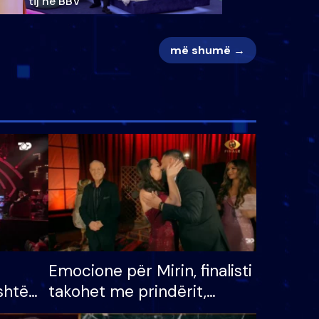
tij në BBV
më shumë →
Emocione për Mirin, finalisti
shtë
takohet me prindërit,
tëpinë
vajzën dhe bashkëshorten: