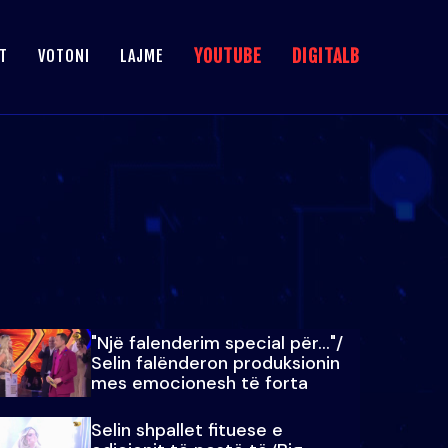
YOUTUBE
DIGITALB
T
VOTONI
LAJME
"Një falenderim special për…"/
Selin falënderon produksionin
mes emocionesh të forta
Selin shpallet fituese e