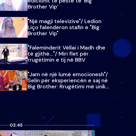
edicionit të pestë të ‘Big
Brother Vip’
"Një magji televizive"/ Ledion
Liço falenderon stafin e "Big
Brother Vip"
"Faleminderit Vëllai i Madh dhe
të gjithë…"/ Miri flet për
rrugëtimin e tij në BBV
"Jam në një lumë emocionesh"/
Selin për eksperiencën e saj në
Big Brother: Rrugëtimi më unik…
02:45