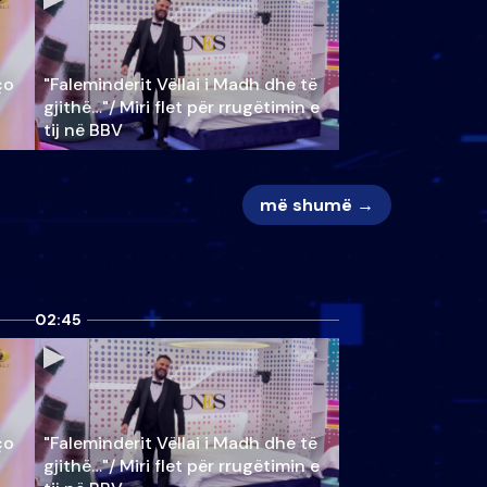
ço
"Faleminderit Vëllai i Madh dhe të
gjithë…"/ Miri flet për rrugëtimin e
tij në BBV
më shumë →
02:45
ço
"Faleminderit Vëllai i Madh dhe të
gjithë…"/ Miri flet për rrugëtimin e