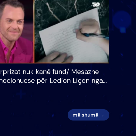
 për
S’kemi ndonjë letër divorci
adh
apo jo?
rprizat nuk kanë fund/ Mesazhe
ocionuese për Ledion Liçon nga
na dhe fëmijët e tij, moderatori
k i mban dot lotët: Nuk meritoj…
më shumë →