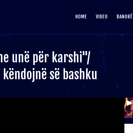
HOME
VIDEO
BANORË
dhe unë për karshi"/
ri këndojnë së bashku