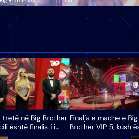
‘Big Brother Vip’
Vip"
i tretë në Big Brother
Finalja e madhe e Big
cili është finalisti i
Brother VIP 5, kush ë
 që lë shtëpinë
banori i parë që lë sh