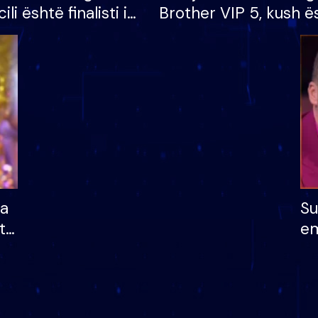
cili është finalisti i
Brother VIP 5, kush ë
 që lë shtëpinë
banori i parë që lë sh
dhe humb mundësinë
të fituar çmimin e m
ha
Su
të
em
më
në
nu