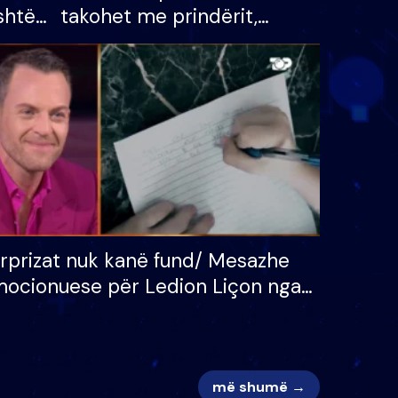
shtë
takohet me prindërit,
tëpinë
vajzën dhe bashkëshorten:
 për
S’kemi ndonjë letër divorci
adh
apo jo?
rprizat nuk kanë fund/ Mesazhe
ocionuese për Ledion Liçon nga
na dhe fëmijët e tij, moderatori
k i mban dot lotët: Nuk meritoj…
më shumë →