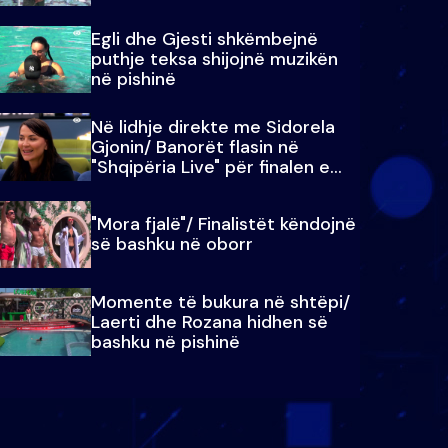
Egli dhe Gjesti shkëmbejnë
puthje teksa shijojnë muzikën
në pishinë
Në lidhje direkte me Sidorela
Gjonin/ Banorët flasin në
"Shqipëria Live" për finalen e
madhe
"Mora fjalë"/ Finalistët këndojnë
së bashku në oborr
Momente të bukura në shtëpi/
Laerti dhe Rozana hidhen së
bashku në pishinë