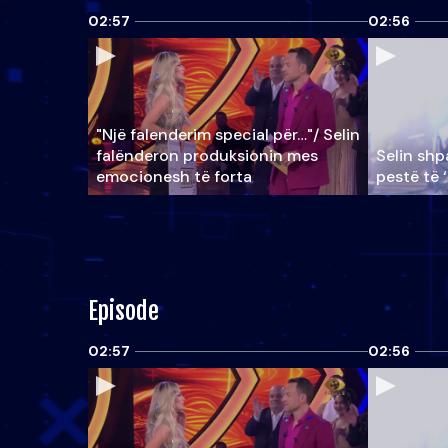
02:57
02:56
"Një falenderim special për…"/ Selin
falënderon produksionin mes
Selin shpa
emocionesh të forta
pestë të 
Episode
02:57
02:56