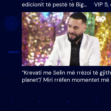
edicionit të pestë të Big
VIP 5, 
Brother VIP, rrëmben
radhës
çmimin e madh prej 100
mijë eurosh
“Krevati me Selin më rrëzoi të gjit
planet”/ Miri rrëfen momentet më 
bukura në shtëpinë e BB VIP: Do 
mungojë zilja e mëngjesit kur…