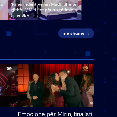
ço
"Faleminderit Vëllai i Madh dhe të
gjithë…"/ Miri flet për rrugëtimin e
tij në BBV
më shumë →
Emocione për Mirin, finalisti