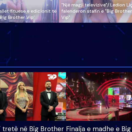
"Një magji televizive"/ Ledion Li
llet fituese e edicionit të
falenderon stafin e "Big Brother
‘Big Brother Vip’
Vip"
i tretë në Big Brother
Finalja e madhe e Big