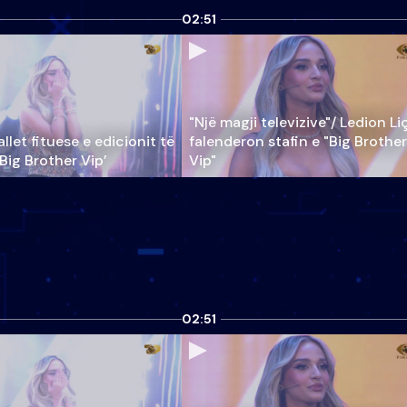
02:51
"Një magji televizive"/ Ledion Li
llet fituese e edicionit të
falenderon stafin e "Big Brother
‘Big Brother Vip’
Vip"
02:51