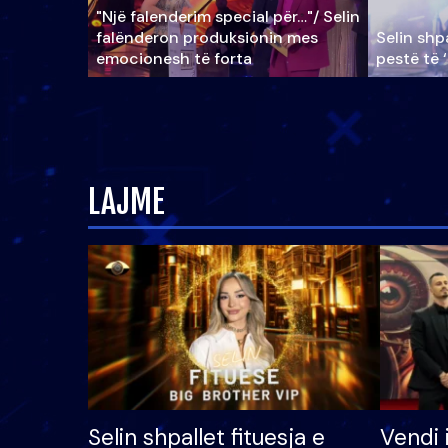
"Një falenderim special për…"/ Selin
falënderon produksionin mes
Selin shpa
emocionesh të forta
pestë të 
LAJME
Selin shpallet fituesja e
Vendi 