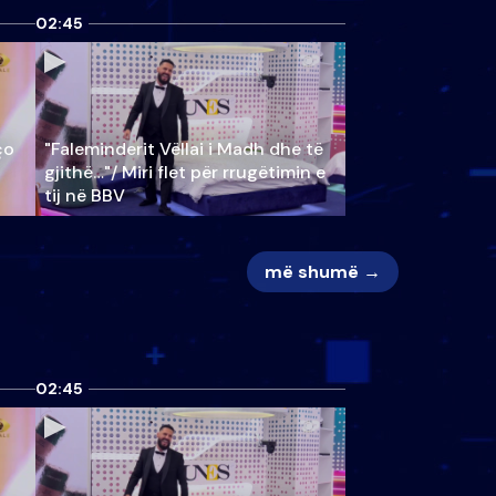
02:45
ço
"Faleminderit Vëllai i Madh dhe të
gjithë…"/ Miri flet për rrugëtimin e
tij në BBV
më shumë →
02:45